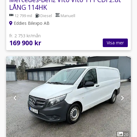
LÅNG 114HK
12 799 mil
Diesel
Manuell
Eddies Bilexpo AB
fr. 2 753 kr/mån
169 900 kr
Visa mer
1
20