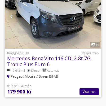
1
11
Begagnad 2019
29 april 2025
Mercedes-Benz Vito 116 CDI 2.8t 7G-
Tronic Plus Euro 6
12 612 mil
Diesel
Automat
Peugeot Motala / Boren Bil AB
fr. 2 915 kr/mån
179 900 kr
Visa mer