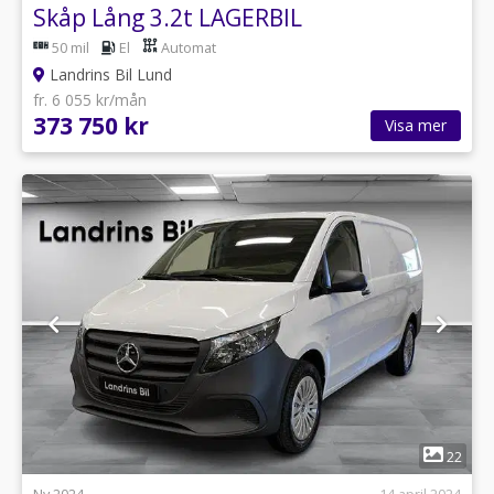
Skåp Lång 3.2t LAGERBIL
50 mil
El
Automat
Landrins Bil Lund
fr. 6 055 kr/mån
373 750 kr
Visa mer
1
22