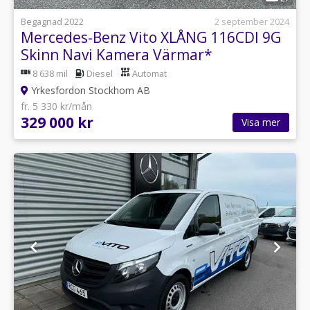
Begagnad 2022
2 september 2024
Mercedes-Benz Vito XLÅNG 116CDI 9G
Skinn Navi Kamera Värmar*
8 638 mil
Diesel
Automat
Yrkesfordon Stockhom AB
fr. 5 330 kr/mån
329 000 kr
Visa mer