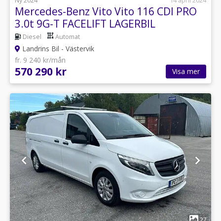
Ny 2024
14 april 2024
Mercedes-Benz Vito Vito 116 CDI PRO
3.0t 9G-T FACELIFT LAGERBIL
Diesel
Automat
Landrins Bil - Västervik
fr. 9 240 kr/mån
570 290 kr
Visa mer
1
27