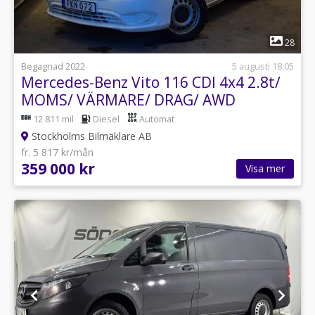
1
28
Begagnad 2022
5 augusti 18:05
Mercedes-Benz Vito 116 CDI 4x4 2.8t/
MOMS/ VÄRMARE/ DRAG/ AWD
12 811 mil
Diesel
Automat
Stockholms Bilmäklare AB
fr. 5 817 kr/mån
359 000 kr
Visa mer