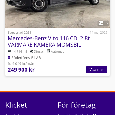
1
19
Begagnad 2021
14 maj 2025
Mercedes-Benz Vito 116 CDI 2.8t
VÄRMARE KAMERA MOMSBIL
14 714 mil
Diesel
Automat
Södertörns Bil AB
fr. 4 049 kr/mån
249 900 kr
Visa mer
Klicket
För företag