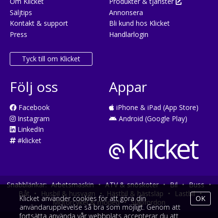
Om Klicket
Produkter & tjänster
Säljtips
Annonsera
Kontakt & support
Bli kund hos Klicket
Press
Handlarlogin
Tyck till om Klicket
Följ oss
Appar
Facebook
iPhone & iPad (App Store)
Instagram
Android (Google Play)
LinkedIn
#klicket
Snabblänkar:
Arbetsmaskin
•
ATV & snöskoter
•
Bil
•
Buss
•
Båt
•
Husbil & husvagn
•
Hästbil & hästsläp
•
Lastbil
•
Klicket använder cookies för att göra din
OK
Motorcykel & moped
•
Släpfordon
användarupplevelse så bra som möjligt. Genom att
fortsätta använda vår webbplats accepterar du att