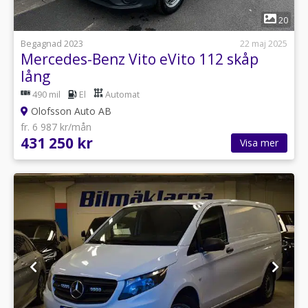
1
20
Begagnad 2023
22 maj 2025
Mercedes-Benz Vito eVito 112 skåp
lång
490 mil
El
Automat
Olofsson Auto AB
fr. 6 987 kr/mån
431 250 kr
Visa mer