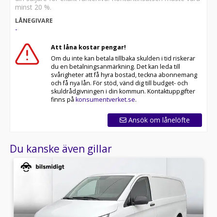
- Möjlighet till 0 kr i kontantinsats för företag
minst 20 %.
- Vi köper även in eller byter in din nuvarande bil
LÅNEGIVARE
- Alla våra bilar inspekteras noga innan annonsering
-
- Möjlighet till reservation av bil via betalning av
deposition
Att låna kostar pengar!
- Betalning via Swish, banköverföring eller 30-dagars
Om du inte kan betala tillbaka skulden i tid riskerar
faktura
du en betalningsanmärkning. Det kan leda till
- Vi erbjuder marknadens bästa garantier i upp till 72
svårigheter att få hyra bostad, teckna abonnemang
månader
och få nya lån. För stöd, vänd dig till budget- och
- Skräddarsydd finansiering via DNB, Santander eller
skuldrådgivningen i din kommun. Kontaktuppgifter
Nordea Finans
finns på
konsumentverket.se
.
All cars are available for export.
Ansök om lånelöfte
*PEP17B*
Du kanske även gillar