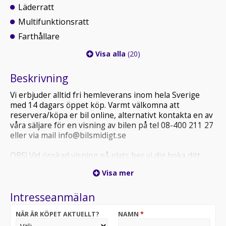
Läderratt
Multifunktionsratt
Farthållare
Visa alla
(20)
Beskrivning
Vi erbjuder alltid fri hemleverans inom hela Sverige
med 14 dagars öppet köp. Varmt välkomna att
reservera/köpa er bil online, alternativt kontakta en av
våra säljare för en visning av bilen på tel 08-400 211 27
eller via mail info@bilsmidigt.se
OBS! Vid önskad visning på plats ber vi dig boka ditt
besök i förväg, detta för att säkerställa att fordonet du
Visa mer
är intresserad av finns på plats och att vi kan ge dig
bästa möjliga service.
Intresseanmälan
VÄNLIGEN TITTA ALLTID I ER SKRÄPPOST (SPAM) VID
NÄR ÄR KÖPET AKTUELLT?
NAMN
*
MEJLKONTAKT MED OSS.