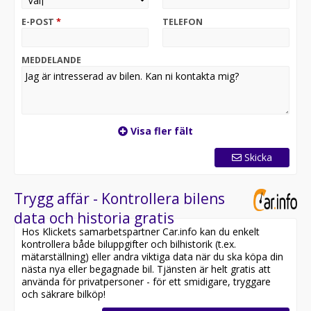
Denna transportbil är redo för omgående leverans. För
E-POST
*
TELEFON
att säkra bilen innan någon annan gör det, reservera
den direkt online på vår hemsida:
MEDDELANDE
Nu har vi fått in denna riktigt fina Mercedes-Benz Vito
110 med 3 sittplatser, dragkrok, parkeringsvärmare,
backkamera och endast en tidigare brukare i lager.
Denna skåpbil har moms och är därmed förmånligt
Visa fler fält
leasebar för företag med 0% kontantinsats samt även
möjlig att privataleasa för dig som privatperson.
Skicka
Utrustningen inkluderar bland annat: Dragkrok, 3-sits,
Backkamera, Parkeringsvärme, Komfortsäte förare,
Trygg affär - Kontrollera bilens
Sätesvärme, Bluetooth, Läderratt, Multifunktionsratt,
data och historia gratis
Farthållare, Guideljus, Helljusassistans, Bromsassistans,
Hos Klickets samarbetspartner Car.info kan du enkelt
Värmeisolerande rutor, Regnsensor, 3 säten, 3sits,
kontrollera både biluppgifter och bilhistorik (t.ex.
m.m.
mätarställning) eller andra viktiga data när du ska köpa din
nästa nya eller begagnade bil. Tjänsten är helt gratis att
Bilen står på sommardäck med mönsterdjup 6/6/5/5
använda för privatpersoner - för ett smidigare, tryggare
mm.
och säkrare bilköp!