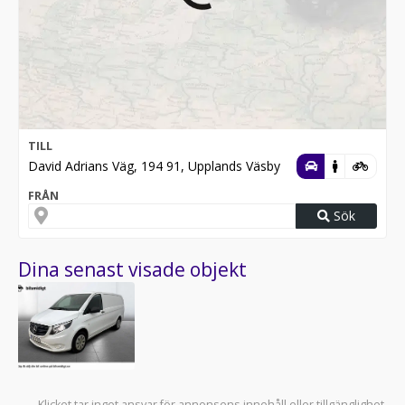
TILL
David Adrians Väg, 194 91, Upplands Väsby
FRÅN
Sök
Dina senast visade objekt
Klicket tar inget ansvar för annonsens innehåll eller tillgänglighet.