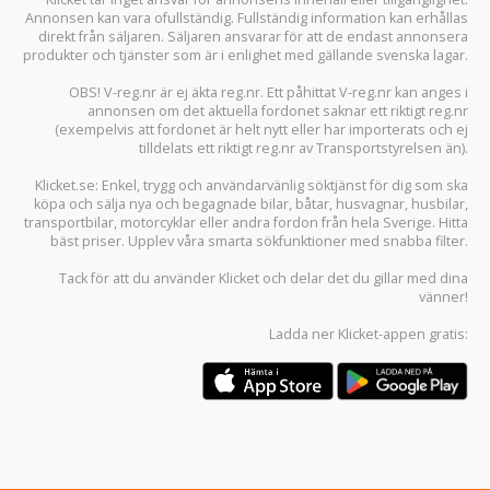
Annonsen kan vara ofullständig. Fullständig information kan erhållas
direkt från säljaren. Säljaren ansvarar för att de endast annonsera
produkter och tjänster som är i enlighet med gällande svenska lagar.
OBS! V-reg.nr är ej äkta reg.nr. Ett påhittat V-reg.nr kan anges i
annonsen om det aktuella fordonet saknar ett riktigt reg.nr
(exempelvis att fordonet är helt nytt eller har importerats och ej
tilldelats ett riktigt reg.nr av Transportstyrelsen än).
Klicket.se
: Enkel, trygg och användarvänlig söktjänst för dig som ska
köpa och sälja
nya och begagnade bilar
,
båtar
,
husvagnar
,
husbilar
,
transportbilar
,
motorcyklar
eller andra fordon från hela Sverige. Hitta
bäst priser. Upplev våra smarta sökfunktioner med snabba filter.
Tack för att du använder
Klicket
och delar det du gillar med dina
vänner!
Ladda ner
Klicket-appen
gratis: