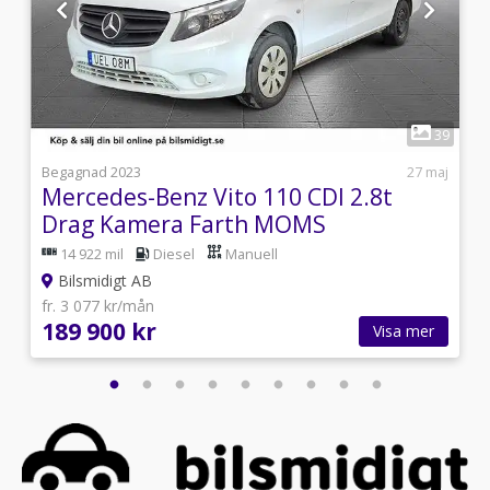
1
7
39
5
Begagnad 2023
27 maj
Mercedes-Benz Vito 110 CDI 2.8t
Drag Kamera Farth MOMS
14 922 mil
Diesel
Manuell
Bilsmidigt AB
fr. 3 077 kr/mån
189 900 kr
Visa mer