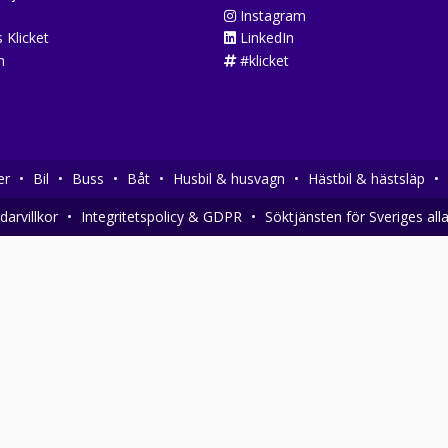
Instagram
 Klicket
LinkedIn
n
#klicket
er
•
Bil
•
Buss
•
Båt
•
Husbil & husvagn
•
Hästbil & hästsläp
•
arvillkor
•
Integritetspolicy & GDPR
•
Söktjänsten för Sveriges all