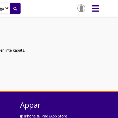
ken inte kapats.
Appar
iPhone & iPad (App Store)