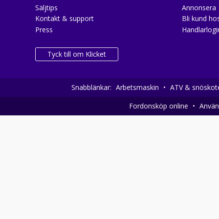
Säljtips
Annonsera
Kontakt & support
Bli kund hos
Press
Handlarlogi
Tyck till om Klicket
Snabblänkar:
Arbetsmaskin
•
ATV & snöskot
Fordonsköp online
•
Använd