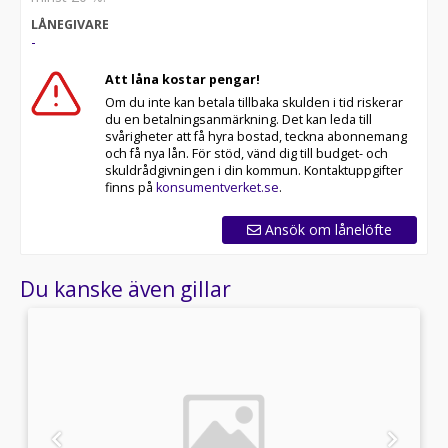
personlig hjälp, kontakta våra erfarna säljare.
LÅNEGIVARE
-
Välkommen till Riddermark Bil AB, Sveriges största
märkesoberoende bilfirma! Med över 24,000 sålda bilar
Att låna kostar pengar!
per år, erbjuder vi ett brett urval av leveransklara
Om du inte kan betala tillbaka skulden i tid riskerar
fordon och hemleverans i hela Sverige. Samtliga bilar
du en betalningsanmärkning. Det kan leda till
kan köpas med garanti från 12 till 60 månader.
svårigheter att få hyra bostad, teckna abonnemang
Eftersom våra bilar säljs snabbt, rekommenderar vi att
och få nya lån. För stöd, vänd dig till budget- och
du ringer oss på 08-522 22 788 för att säkerställa att
skuldrådgivningen i din kommun. Kontaktuppgifter
din drömbil finns kvar!
finns på
konsumentverket.se
.
Vi erbjuder skräddarsydd finansiering, marknadens
Ansök om lånelöfte
billigaste helförsäkring och tar gärna din gamla bil i
inbyte. Se hur vi testar alla våra bilar i videon nedan:
Du kanske även gillar
Öppettider:
Butik: Måndag - Fredag 09:00 - 19:00, Lördag 10:00 -
18:00, Söndag 10:00 - 16:00
Välkomna!
Utrustning/Tillbehör: