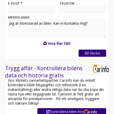
Kontakta oss för mer information:
E-POST
*
TELEFON
Transportbilar@riddermarkbil.se
Riddermark Bil - Transportbil
MEDDELANDE
Kalkstensgatan 21A
64547 Strängnäs
Därför ska du välja Riddermark Bil:
* Störst i Sverige på begagnade bilar
Visa fler fält
* Erbjuder hemleverans i hela Sverige
* 14 dagars helförsäkring via Folksam
Skicka
* Över 10 tusen omdömen på Trustpilot
* Våra bilar är testade på över 100 punkter
* Kvalitetssäkrade bilar
Trygg affär - Kontrollera bilens
data och historia gratis
Utrustning inkluderar:
Hos Klickets samarbetspartner Car.info kan du enkelt
- Elektriskt Motor/Kupé Värmare
kontrollera både biluppgifter och bilhistorik (t.ex.
- Backkamera
mätarställning) eller andra viktiga data när du ska köpa din
- Apple CarPlay
nästa nya eller begagnade bil. Tjänsten är helt gratis att
- Farthållare
använda för privatpersoner - för ett smidigare, tryggare
- Bluetooth
och säkrare bilköp!
- 5-Sits
Kontrollera bilen hos