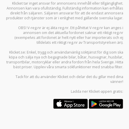
Klicket tar inget ansvar för annonsens innehåll eller tillgänglighet.
Annonsen kan vara ofullständig. Fullständig information kan erhållas
direkt från säljaren. Säljaren ansvarar för att de endast annonsera
produkter och tjänster som är i enlighet med gällande svenska lagar.
OBS! V-reg.nr är ej äkta reg.nr. Ett påhittat V-reg.nr kan anges i
annonsen om det aktuella fordonet saknar ett riktigt reg.nr
(exempelvis att fordonet är helt nytt eller har importerats och ej
tilldelats ett riktigt reg.nr av Transportstyrelsen än).
Klicket.se
: Enkel, trygg och användarvänlig söktjänst för dig som ska
köpa och sälja
nya och begagnade bilar
,
båtar
,
husvagnar
,
husbilar
,
transportbilar
,
motorcyklar
eller andra fordon från hela Sverige. Hitta
bäst priser. Upplev våra smarta sökfunktioner med snabba filter.
Tack för att du använder
Klicket
och delar det du gillar med dina
vänner!
Ladda ner
Klicket-appen
gratis: