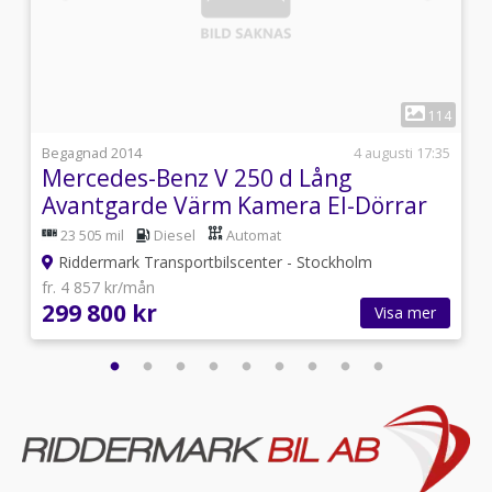
Elektrisk Motor/Kupe
Värmare,Motorvärmare,Backkamera,Parkeringssensorer
bak,5-Sits,AC och
klimatanläggning,AC/Luftkonditionering,Multifunktionsra
1
CarPlay,Android auto,Start/stopp-funktion,Dubbla
1
114
skjutdörrar,Sätesvärme fram,Tonade
rutor,ISOFIX,Minibuss,Miljöklass Euro
7
Begagnad 2014
4 augusti 17:35
6,Svensksåld,Leasbar ,MOMS
Mercedes-Benz V 250 d Lång
Avantgarde Värm Kamera El-Dörrar
23 505 mil
Diesel
Automat
Riddermark Transportbilscenter - Stockholm
fr. 4 857 kr/mån
299 800 kr
Visa mer