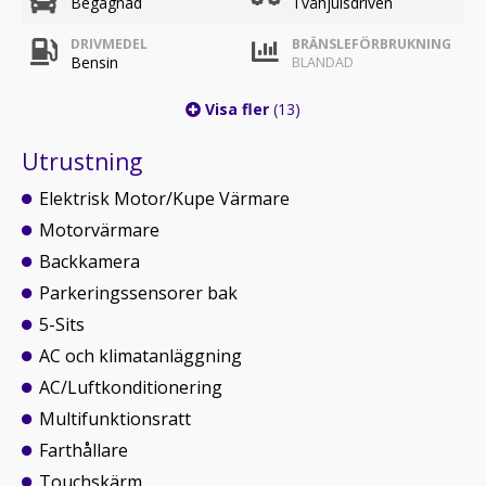
Begagnad
Tvåhjulsdriven
DRIVMEDEL
BRÄNSLEFÖRBRUKNING
Bensin
BLANDAD
Visa fler
(13)
Utrustning
Elektrisk Motor/Kupe Värmare
Motorvärmare
Backkamera
Parkeringssensorer bak
5-Sits
AC och klimatanläggning
AC/Luftkonditionering
Multifunktionsratt
Farthållare
Touchskärm