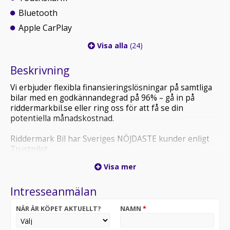
Bluetooth
Apple CarPlay
Visa alla
(24)
Beskrivning
Vi erbjuder flexibla finansieringslösningar på samtliga
bilar med en godkännandegrad på 96% – gå in på
riddermarkbil.se eller ring oss för att få se din
potentiella månadskostnad.
Riddermark Bil har Sveriges NÖJDASTE kunder enligt
Trustpilot
*GWA32G* *Vi tar emot alla inbyten och erbjuder
Visa mer
hemleverans i hela Sverige!*
Intresseanmälan
*Vänligen ring oss innan ditt besök för att säkerställa
att bilen finns i butiken, då den kan vara placerad på en
NÄR ÄR KÖPET AKTUELLT?
NAMN
*
annan anläggning*