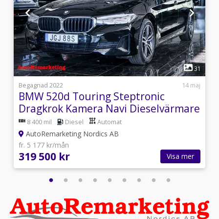
1
7
31
i
Begagnad 2022
14 maj
BMW 520d Touring Steptronic
Dragkrok Kamera Navi Dieselvärmare
8 400 mil
Diesel
Automat
AutoRemarketing Nordics AB
fr. 5 177 kr/mån
319 500 kr
Visa mer