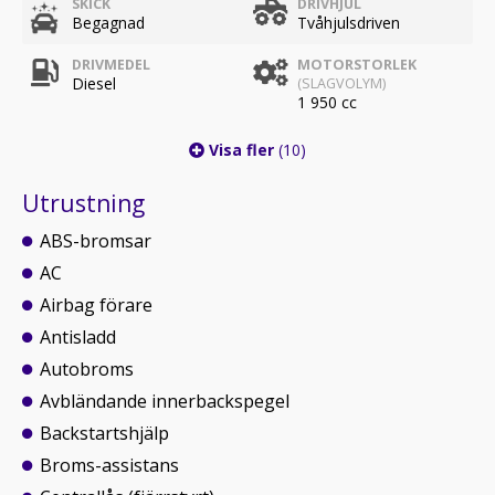
SKICK
DRIVHJUL
Begagnad
Tvåhjulsdriven
DRIVMEDEL
MOTORSTORLEK
Diesel
(SLAGVOLYM)
1 950 cc
Visa fler
(10)
Utrustning
ABS-bromsar
AC
Airbag förare
Antisladd
Autobroms
Avbländande innerbackspegel
Backstartshjälp
Broms-assistans