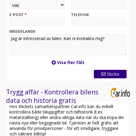
Utrustad med 9G-TRONIC automatlåda, kylaggregat,
E-POST
*
TELEFON
färdskrivare, LED-strålkastare, navigator, backkamera,
dieselvärmare, farthållare, sidodörr samt 3-sitsigt
utförande – en mycket välutrustad och arbetsredo
MEDDELANDE
transportbil.
Vidare utrustad med Light and Vision Package samt
Tempmatic klimatanläggning, vilket bidrar till ökad
komfort och bättre arbetsmiljö under långa
Visa fler fält
arbetsdagar.
Skicka
En robust och professionell kylbil med hög
funktionalitet och modern teknik – perfekt för dig som
söker en driftsäker transportlösning för
Trygg affär - Kontrollera bilens
temperaturkänsliga varor.
data och historia gratis
Hos Klickets samarbetspartner Car.info kan du enkelt
Avdragbar moms. Leasbar för företag.
kontrollera både biluppgifter och bilhistorik (t.ex.
mätarställning) eller andra viktiga data när du ska köpa din
Vid intresse ring 010 33 000 11 eller mejla
nästa nya eller begagnade bil. Tjänsten är helt gratis att
sales@autore.se för att boka en tid för visning.
använda för privatpersoner - för ett smidigare, tryggare
och säkrare bilköp!