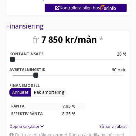
Varmt välkomna till AutoRemarketing Nordics AB,
Kontrollera bilen hos
Silvergatan 4 i Hörby – vi tar gärna din inbytesbil.
Finansiering
fr
7 850
kr/mån
*
20
%
KONTANTINSATS
60
mån
AVBETALNINGSTID
FINANSMODELL
Annuitet
Rak amortering
7,95 %
RÄNTA
8,25
%
EFFEKTIV RÄNTA
Öppna kalkylator
Så har vi räknat
Detta är ett räkneexempel. Räntan är indikativ, hör med