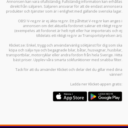
Annonsen kan vara ofullständig. Fullständig information kan erhållas
direkt från säljaren. Säljaren ansvarar för att de endast annonsera
produkter och tjänster som är i enlighet med gällande svenska lagar.
OBS! V-reg.nr är ej äkta reg.nr. Ett påhittat V-reg.nr kan anges i
annonsen om det aktuella fordonet saknar ett riktigt reg.nr
(exempelvis att fordonet är helt nytt eller har importerats och ej
tilldelats ett riktigt reg.nr av Transportstyrelsen än).
Klicket.se
: Enkel, trygg och användarvänlig söktjänst för dig som ska
köpa och sälja
nya och begagnade bilar
,
båtar
,
husvagnar
,
husbilar
,
transportbilar
,
motorcyklar
eller andra fordon från hela Sverige. Hitta
bäst priser. Upplev våra smarta sökfunktioner med snabba filter.
Tack för att du använder
Klicket
och delar det du gillar med dina
vänner!
Ladda ner
Klicket-appen
gratis: