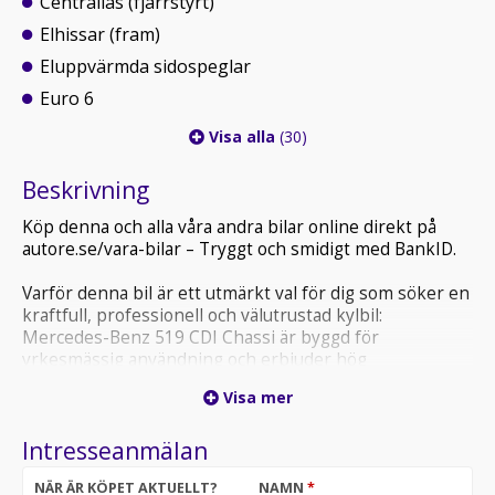
Centrallås (fjärrstyrt)
Elhissar (fram)
Eluppvärmda sidospeglar
Euro 6
Visa alla
(30)
Beskrivning
Köp denna och alla våra andra bilar online direkt på
autore.se/vara-bilar – Tryggt och smidigt med BankID.
Varför denna bil är ett utmärkt val för dig som söker en
kraftfull, professionell och välutrustad kylbil:
Mercedes-Benz 519 CDI Chassi är byggd för
yrkesmässig användning och erbjuder hög
lastkapacitet, stark motor och smarta arbetsfunktioner.
Visa mer
Som C-reggad kylbil med färdskrivare är den perfekt
för livsmedels-, catering- och distributionsverksamhet.
Intresseanmälan
Mercedes-Benz 519 CDI Chassi 9G-TRONIC – C-reggad
NÄR ÄR KÖPET AKTUELLT?
NAMN
*
kylbil, färdskrivare & navigator