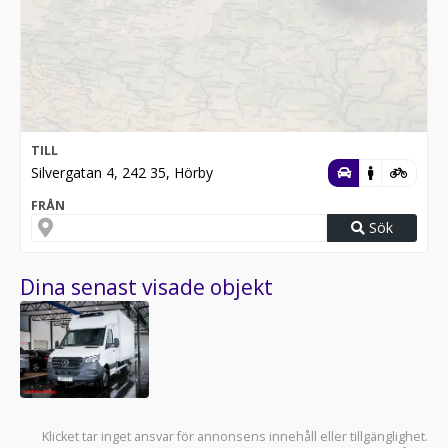
TILL
Silvergatan 4, 242 35, Hörby
FRÅN
Sök
Dina senast visade objekt
Klicket tar inget ansvar för annonsens innehåll eller tillgänglighet.