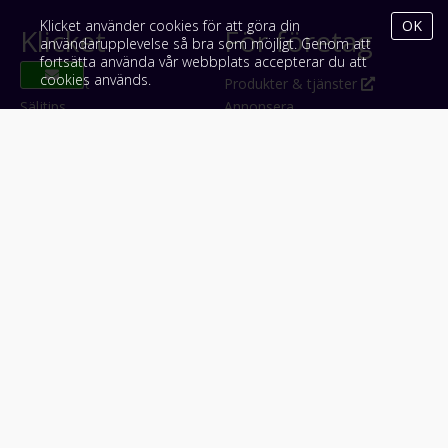
Klicket använder cookies för att göra din
OK
Klicket
För företag
användarupplevelse så bra som möjligt. Genom att
fortsätta använda vår webbplats accepterar du att
cookies används.
Om Klicket
Produkter & tjänster
Säljtips
Annonsera
Kontakt & support
Bli kund hos Klicket
Press
Handlarlogin
Tyck till om Klicket
Följ oss
Appar
Facebook
iPhone & iPad (App Store)
Instagram
Android (Google Play)
LinkedIn
#klicket