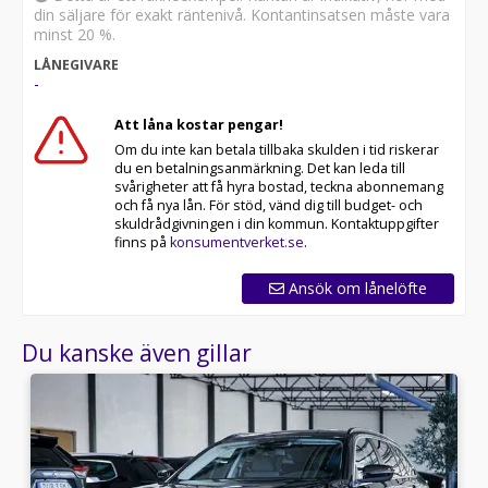
din säljare för exakt räntenivå. Kontantinsatsen måste vara
minst 20 %.
LÅNEGIVARE
-
Att låna kostar pengar!
Om du inte kan betala tillbaka skulden i tid riskerar
du en betalningsanmärkning. Det kan leda till
svårigheter att få hyra bostad, teckna abonnemang
och få nya lån. För stöd, vänd dig till budget- och
skuldrådgivningen i din kommun. Kontaktuppgifter
finns på
konsumentverket.se
.
Ansök om lånelöfte
Du kanske även gillar