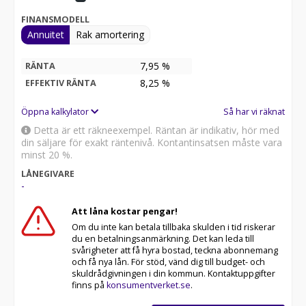
FINANSMODELL
Annuitet
Rak amortering
7,95 %
RÄNTA
8,25
%
EFFEKTIV RÄNTA
Öppna kalkylator
Så har vi räknat
Detta är ett räkneexempel. Räntan är indikativ, hör med
din säljare för exakt räntenivå. Kontantinsatsen måste vara
minst 20 %.
LÅNEGIVARE
-
Att låna kostar pengar!
Om du inte kan betala tillbaka skulden i tid riskerar
du en betalningsanmärkning. Det kan leda till
svårigheter att få hyra bostad, teckna abonnemang
och få nya lån. För stöd, vänd dig till budget- och
skuldrådgivningen i din kommun. Kontaktuppgifter
finns på
konsumentverket.se
.