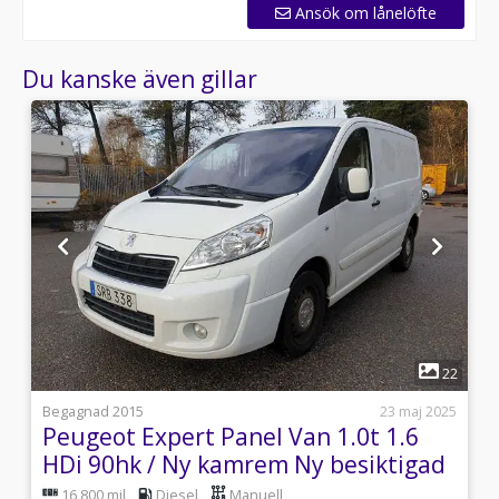
Ansök om lånelöfte
Du kanske även gillar
1
6
22
i
Begagnad 2015
23 maj 2025
Peugeot Expert Panel Van 1.0t 1.6
HDi 90hk / Ny kamrem Ny besiktigad
16 800 mil
Diesel
Manuell