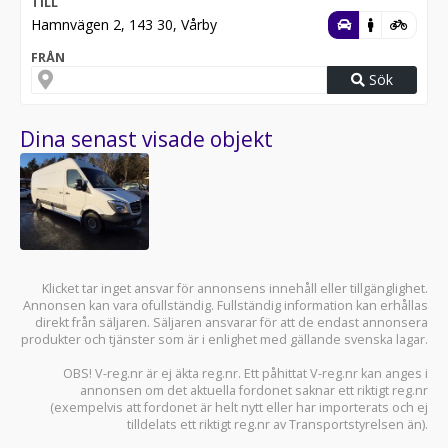
TILL
Hamnvägen 2, 143 30, Vårby
FRÅN
Sök
Dina senast visade objekt
Klicket tar inget ansvar för annonsens innehåll eller tillgänglighet.
Annonsen kan vara ofullständig. Fullständig information kan erhållas
direkt från säljaren. Säljaren ansvarar för att de endast annonsera
produkter och tjänster som är i enlighet med gällande svenska lagar.
OBS! V-reg.nr är ej äkta reg.nr. Ett påhittat V-reg.nr kan anges i
annonsen om det aktuella fordonet saknar ett riktigt reg.nr
(exempelvis att fordonet är helt nytt eller har importerats och ej
tilldelats ett riktigt reg.nr av Transportstyrelsen än).