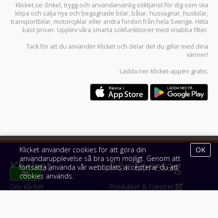
Klicket.se
: Enkel, trygg och användarvänlig söktjänst för dig som ska
köpa och sälja
nya och begagnade bilar
,
båtar
,
husvagnar
,
husbilar
,
transportbilar
,
motorcyklar
eller andra fordon från hela Sverige. Hitta
bäst priser. Upplev våra smarta sökfunktioner med snabba filter.
Tack för att du använder
Klicket
och delar det du gillar med dina
vänner!
Ladda ner
Klicket-appen
gratis:
Klicket använder cookies för att göra din
OK
användarupplevelse så bra som möjligt. Genom att
Klicket
För företag
fortsätta använda vår webbplats accepterar du att
cookies används.
Om Klicket
Produkter & tjänster
Säljtips
Annonsera
Kontakt & support
Bli kund hos Klicket