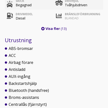
SKICK
DRIVHJUL
Begagnad
Tvåhjulsdriven
DRIVMEDEL
BRÄNSLEFÖRBRUKNING
Diesel
BLANDAD
Visa fler
(13)
Utrustning
ABS-bromsar
ACC
Airbag förare
Antisladd
AUX-ingång
Backstartshjälp
Bluetooth (handsfree)
Broms-assistans
Centrallås (fjärrstyrt)