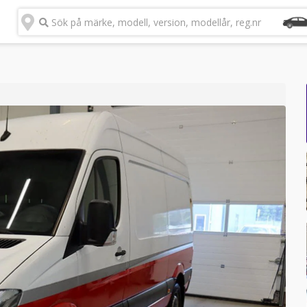
Sök på märke, modell, version, modellår, reg.nr