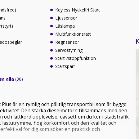
ndsfree)
Keyless Nyckelfri Start
ans
Ljussensor
rrstyrt)
Läslampa
)
Multifunktionsratt
K
sidospeglar
Regnsensor
Servostyrning
Start-/stoppfunktion
Startspärr
sa alla
(30)
lus är en rymlig och pålitlig transportbil som är byggd
fektivitet. Den starka dieselmotorn tillsammans med den
och lättkörd upplevelse, oavsett om du kör i stadstrafik
st lastutrymme, hög körkomfort och den kvalitet och
erfekt val för dig som söker en praktisk och