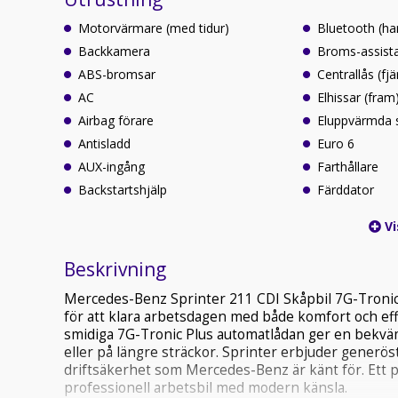
Motorvärmare (med tidur)
Bluetooth (ha
Backkamera
Broms-assist
ABS-bromsar
Centrallås (fjä
AC
Elhissar (fram
Airbag förare
Eluppvärmda 
Antisladd
Euro 6
AUX-ingång
Farthållare
Backstartshjälp
Färddator
Vi
Beskrivning
Mercedes-Benz Sprinter 211 CDI Skåpbil 7G-Tronic P
för att klara arbetsdagen med både komfort och ef
smidiga 7G-Tronic Plus automatlådan ger en bekväm 
eller på längre sträckor. Sprinter erbjuder generö
driftsäkerhet som Mercedes-Benz är känt för. Ett p
professionell arbetsbil med modern känsla.