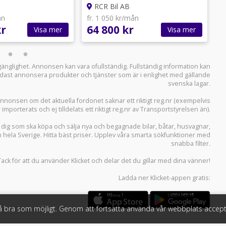
RCR Bil AB
ån
fr. 1 050 kr/mån
f
kr
64 800 kr
1
Visa mer
Visa mer
llgänglighet. Annonsen kan vara ofullständig. Fullständig information kan
 endast annonsera produkter och tjänster som är i enlighet med gällande
svenska lagar.
i annonsen om det aktuella fordonet saknar ett riktigt reg.nr (exempelvis
r importerats och ej tilldelats ett riktigt reg.nr av Transportstyrelsen än).
r dig som ska köpa och sälja
nya och begagnade bilar
,
båtar
,
husvagnar
,
n hela Sverige. Hitta bäst priser. Upplev våra smarta sökfunktioner med
snabba filter.
Tack för att du använder
Klicket
och delar det du gillar med dina vänner!
Ladda ner
Klicket-appen
gratis:
så bra som möjligt. Genom att fortsätta använda vår webbplats accept