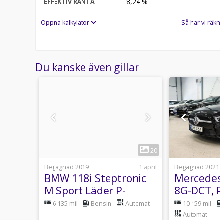
8,24
%
EFFEKTIV RÄNTA
Öppna kalkylator
Så har vi räkn
Du kanske även gillar
1
23
20
usti 08:21
Begagnad 2019
1 april
Begagnad 2021
BMW 118i Steptronic
Mercedes
rt
M Sport Läder P-
8G-DCT, 
äder
Sensorer 136hk
Läder P
utomat
6 135 mil
Bensin
Automat
10 159 mil
Värmare 
Automat