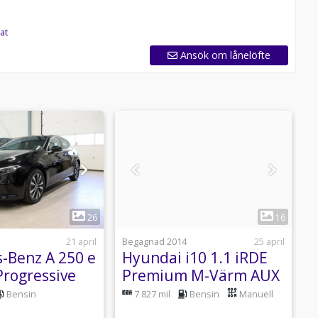
at
Ansök om lånelöfte
1
1
26
16
21 april
Begagnad 2014
25 april
B
-Benz A 250 e
Hyundai i10 1.1 iRDE
A
Progressive
Premium M-Värm AUX
S
anorama
69hk
Bensin
7 827 mil
Bensin
Manuell
218hk