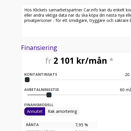
Hos Klickets samarbetspartner Car.info kan du enkelt kontr
eller andra viktiga data när du ska köpa din nästa nya ell
privatpersoner - för ett smidigare, tryggare och säkrare b
Finansiering
fr
2 101
kr/mån
*
20
KONTANTINSATS
60
må
AVBETALNINGSTID
FINANSMODELL
Annuitet
Rak amortering
7,95 %
RÄNTA