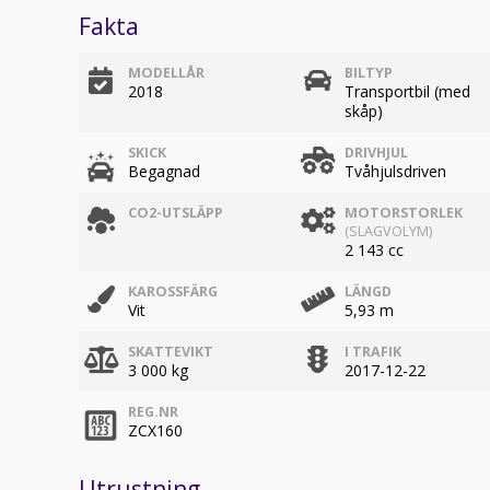
Fakta
MODELLÅR
BILTYP
2018
Transportbil (med
skåp)
SKICK
DRIVHJUL
Begagnad
Tvåhjulsdriven
CO2-UTSLÄPP
MOTORSTORLEK
(SLAGVOLYM)
2 143 cc
KAROSSFÄRG
LÄNGD
Vit
5,93 m
SKATTEVIKT
I TRAFIK
3 000 kg
2017-12-22
REG.NR
ZCX160
Utrustning