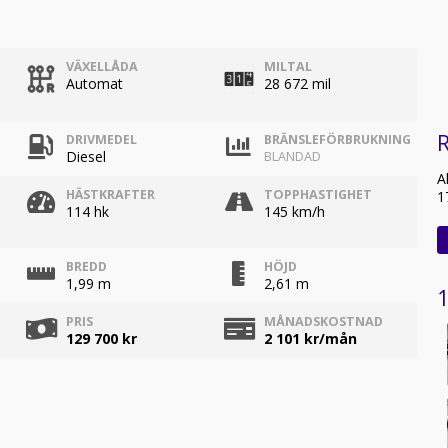
VÄXELLÅDA
MILTAL
Automat
28 672 mil
R
DRIVMEDEL
BRÄNSLEFÖRBRUKNING
Diesel
BLANDAD
A
HÄSTKRAFTER
TOPPHASTIGHET
1
114 hk
145 km/h
BREDD
HÖJD
1,99 m
2,61 m
1
PRIS
MÅNADSKOSTNAD
129 700 kr
2 101
kr/mån