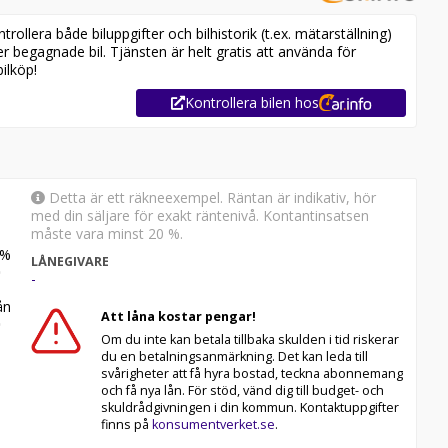
ollera både biluppgifter och bilhistorik (t.ex. mätarställning)
er begagnade bil. Tjänsten är helt gratis att använda för
ilköp!
Kontrollera bilen hos
Detta är ett räkneexempel. Räntan är indikativ, hör
med din säljare för exakt räntenivå. Kontantinsatsen
måste vara minst 20 %.
%
LÅNEGIVARE
-
n
Att låna kostar pengar!
Om du inte kan betala tillbaka skulden i tid riskerar
du en betalningsanmärkning. Det kan leda till
svårigheter att få hyra bostad, teckna abonnemang
och få nya lån. För stöd, vänd dig till budget- och
skuldrådgivningen i din kommun. Kontaktuppgifter
finns på
konsumentverket.se
.