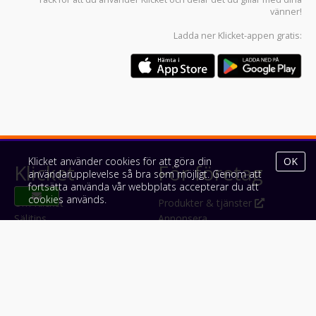
vänner!
Ladda ner
Klicket-appen
gratis:
Klicket använder cookies för att göra din
OK
Klicket
För företag
användarupplevelse så bra som möjligt. Genom att
fortsätta använda vår webbplats accepterar du att
cookies används.
Om Klicket
Produkter & tjänster
Säljtips
Annonsera
Kontakt & support
Bli kund hos Klicket
Press
Handlarlogin
Tyck till om Klicket