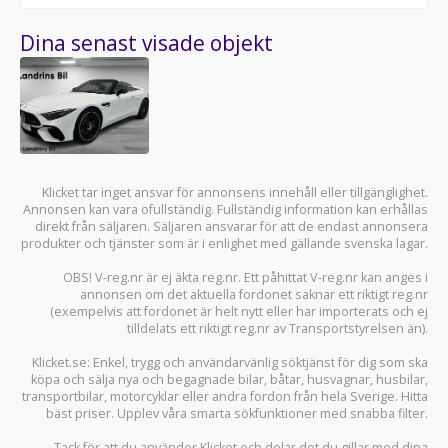
Dina senast visade objekt
Klicket tar inget ansvar för annonsens innehåll eller tillgänglighet.
Annonsen kan vara ofullständig. Fullständig information kan erhållas
direkt från säljaren. Säljaren ansvarar för att de endast annonsera
produkter och tjänster som är i enlighet med gällande svenska lagar.
OBS! V-reg.nr är ej äkta reg.nr. Ett påhittat V-reg.nr kan anges i
annonsen om det aktuella fordonet saknar ett riktigt reg.nr
(exempelvis att fordonet är helt nytt eller har importerats och ej
tilldelats ett riktigt reg.nr av Transportstyrelsen än).
Klicket.se
: Enkel, trygg och användarvänlig söktjänst för dig som ska
köpa och sälja
nya och begagnade bilar
,
båtar
,
husvagnar
,
husbilar
,
transportbilar
,
motorcyklar
eller andra fordon från hela Sverige. Hitta
bäst priser. Upplev våra smarta sökfunktioner med snabba filter.
Tack för att du använder
Klicket
och delar det du gillar med dina