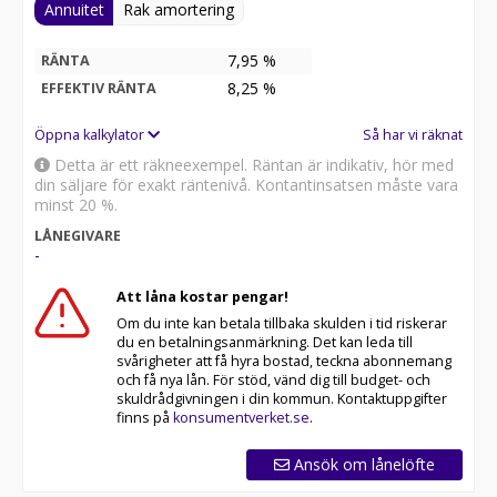
Annuitet
Rak amortering
7,95 %
RÄNTA
8,25
%
EFFEKTIV RÄNTA
Öppna kalkylator
Så har vi räknat
Detta är ett räkneexempel. Räntan är indikativ, hör med
din säljare för exakt räntenivå. Kontantinsatsen måste vara
minst 20 %.
LÅNEGIVARE
-
Att låna kostar pengar!
Om du inte kan betala tillbaka skulden i tid riskerar
du en betalningsanmärkning. Det kan leda till
svårigheter att få hyra bostad, teckna abonnemang
och få nya lån. För stöd, vänd dig till budget- och
skuldrådgivningen i din kommun. Kontaktuppgifter
finns på
konsumentverket.se
.
Ansök om lånelöfte