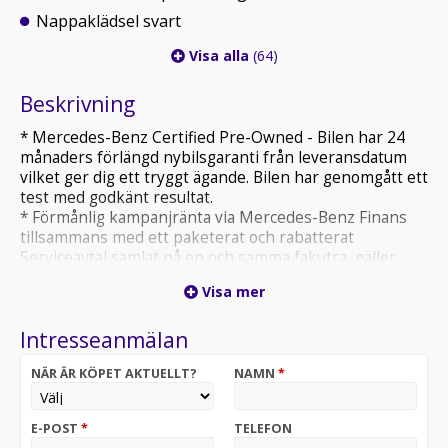
Nappaklädsel svart
Visa alla
(64)
Beskrivning
* Mercedes-Benz Certified Pre-Owned - Bilen har 24
månaders förlängd nybilsgaranti från leveransdatum
vilket ger dig ett tryggt ägande. Bilen har genomgått ett
test med godkänt resultat.
* Förmånlig kampanjränta via Mercedes-Benz Finans
tillsammans med ett paketerat och rabatterat
Serviceavtal samlat på en och samma fakutra, gäller
både billån samt företagsleasing.
Visa mer
* Förmånligt Försäkringserbjudande i samband med
finansiering, som löper maximalt 36 månader till
Intresseanmälan
förutbestämt fast pris och månadsvis betalning.
NÄR ÄR KÖPET AKTUELLT?
NAMN
*
Styrassistent inkl.undanmanöverassistent
Minnespaket förar- och passagerarstol
Komfortstolar eluppvärmbara och ventiler
E-POST
*
TELEFON
THERMOTRONIC automatisk klimatanläggning