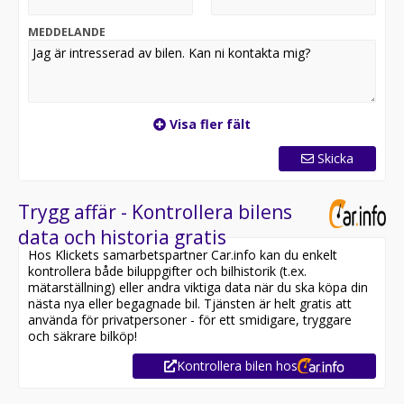
Vindrutespolarsystem MAGIC VISION CONTROL
KEYLESS-GO system med infällbara dörrhan
MEDDELANDE
Trådlöst laddningssystem för mobiltelefo
AMG interiörpaneler i svart pianolack
MBUX Augmented Reality för navigation
Visa fler fält
Skicka
Trygg affär - Kontrollera bilens
data och historia gratis
Hos Klickets samarbetspartner Car.info kan du enkelt
kontrollera både biluppgifter och bilhistorik (t.ex.
mätarställning) eller andra viktiga data när du ska köpa din
nästa nya eller begagnade bil. Tjänsten är helt gratis att
använda för privatpersoner - för ett smidigare, tryggare
och säkrare bilköp!
Kontrollera bilen hos