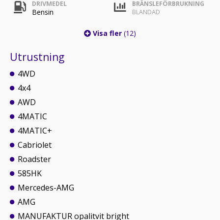
DRIVMEDEL
BRÄNSLEFÖRBRUKNING
Bensin
BLANDAD
Visa fler
(12)
Utrustning
4WD
4x4
AWD
4MATIC
4MATIC+
Cabriolet
Roadster
585HK
Mercedes-AMG
AMG
MANUFAKTUR opalitvit bright