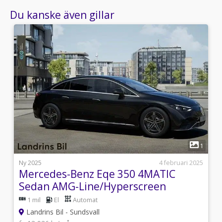
Du kanske även gillar
3
1
i
Ny 2025
4 februari 2025
Mercedes-Benz Eqe 350 4MATIC
Sedan AMG-Line/Hyperscreen
1 mil
El
Automat
Landrins Bil - Sundsvall