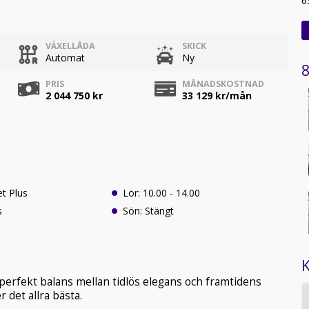
6
VÄXELLÅDA
SKICK
Automat
Ny
8
PRIS
MÅNADSKOSTNAD
2 044 750 kr
33 129
kr/mån
t Plus
Lör: 10.00 - 14.00
s
Sön: Stängt
K
perfekt balans mellan tidlös elegans och framtidens
 det allra bästa.