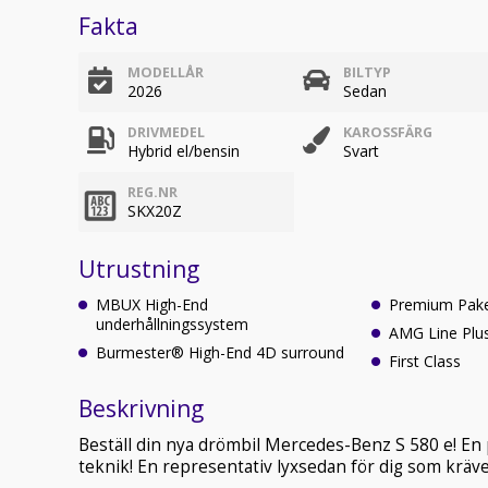
Fakta
MODELLÅR
BILTYP
2026
Sedan
DRIVMEDEL
KAROSSFÄRG
Hybrid el/bensin
Svart
REG.NR
SKX20Z
Utrustning
MBUX High-End
Premium Pake
underhållningssystem
AMG Line Plu
Burmester® High-End 4D surround
First Class
Beskrivning
Beställ din nya drömbil Mercedes-Benz S 580 e! En 
teknik! En representativ lyxsedan för dig som kräver