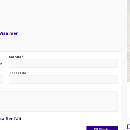
Visa mer
NAMN
*
TELEFON
ins Bil är agent för Mercedes-Benz Sverige AB.
sa fler fält
D
Skicka