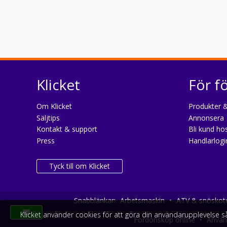
Klicket
För f
Om Klicket
Produkter &
Säljtips
Annonsera
Kontakt & support
Bli kund hos
Press
Handlarlogi
Tyck till om Klicket
Snabblänkar:
Arbetsmaskin
•
ATV & snöskot
Klicket använder cookies för att göra din användarupplevelse 
Fordonsköp online
•
Använd