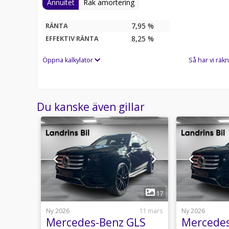
Annuitet
Rak amortering
7,95 %
RÄNTA
8,25
%
EFFEKTIV RÄNTA
Öppna kalkylator
Så har vi räkn
Du kanske även gillar
1
1
17
16 juli
Ny 2026
11 mars
Ny 2026
 250
Mercedes-Benz GLS
Mercedes