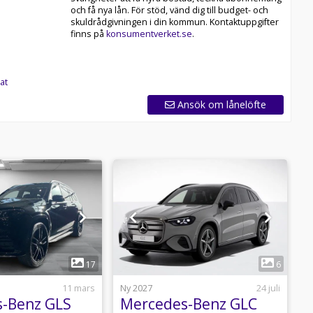
och få nya lån. För stöd, vänd dig till budget- och
skuldrådgivningen i din kommun. Kontaktuppgifter
finns på
konsumentverket.se
.
at
Ansök om lånelöfte
1
1
17
6
11 mars
Ny 2027
24 juli
N
-Benz GLS
Mercedes-Benz GLC