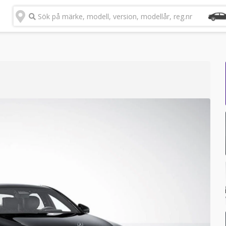
Sök på märke, modell, version, modellår, reg.nr