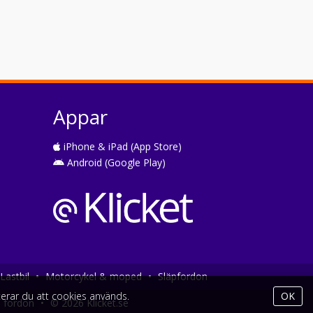
Appar
iPhone & iPad (App Store)
Android (Google Play)
Lastbil
•
Motorcykel & moped
•
Släpfordon
erar du att cookies används.
OK
a fordon
•
© 2026 Klicket.se