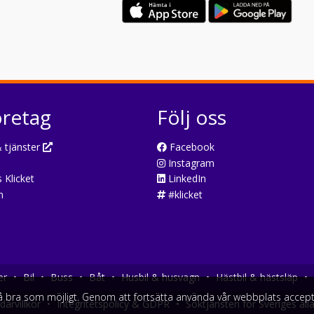
öretag
Följ oss
 tjänster
Facebook
Instagram
 Klicket
LinkedIn
n
#klicket
er
•
Bil
•
Buss
•
Båt
•
Husbil & husvagn
•
Hästbil & hästsläp
•
så bra som möjligt. Genom att fortsätta använda vår webbplats accept
arvillkor
•
Integritetspolicy & GDPR
•
Söktjänsten för Sveriges all