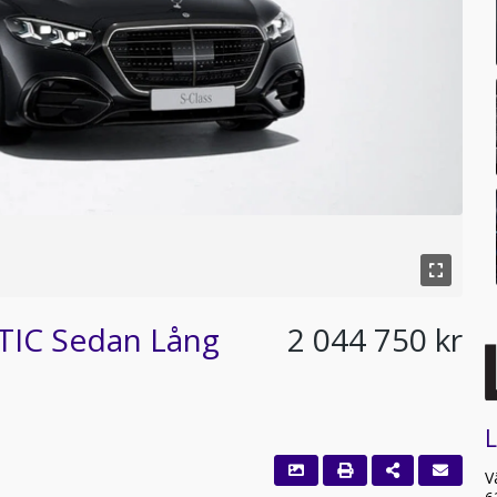
TIC Sedan Lång
2 044 750 kr
L
V