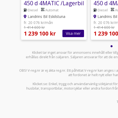
mare
450 d 4MATIC /Lagerbil
450 d 4M
utomat
Diesel
Automat
Diesel
A
Landrins Bil Eskilstuna
Landrins Bil
fr. 20 076 kr/mån
fr. 20 076 kr/
1 414 600 kr
1 414 600 kr
1 239 100 kr
1 239 100
sa mer
Visa mer
Klicket tar inget ansvar för annonsens innehåll eller ti
erhållas direkt från säljaren. Säljaren ansvarar för att de
OBS! V-reg.nr är ej äkta reg.nr. Ett påhittat V-reg.nr kan anges 
att fordonet är helt nytt eller ha
Klicket.se
: Enkel, trygg och användarvänlig söktjänst fö
husbilar
,
transportbilar
,
motorcyklar
eller andra fordon frå