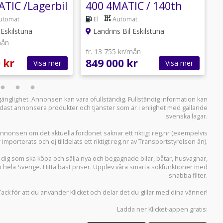
ATIC /Lagerbil
400 4MATIC / 140th
Edition / AMG /
utomat
El
Automat
Beställning
 Eskilstuna
Landrins Bil Eskilstuna
mån
fr. 13 755 kr/mån
f
 kr
849 000 kr
9
Visa mer
Visa mer
llgänglighet. Annonsen kan vara ofullständig. Fullständig information kan
 endast annonsera produkter och tjänster som är i enlighet med gällande
svenska lagar.
i annonsen om det aktuella fordonet saknar ett riktigt reg.nr (exempelvis
r importerats och ej tilldelats ett riktigt reg.nr av Transportstyrelsen än).
r dig som ska köpa och sälja
nya och begagnade bilar
,
båtar
,
husvagnar
,
n hela Sverige. Hitta bäst priser. Upplev våra smarta sökfunktioner med
snabba filter.
Tack för att du använder
Klicket
och delar det du gillar med dina vänner!
Ladda ner
Klicket-appen
gratis: