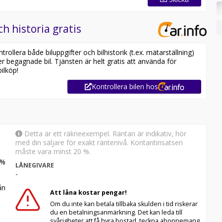
ch historia gratis
ollera både biluppgifter och bilhistorik (t.ex. mätarställning)
er begagnade bil. Tjänsten är helt gratis att använda för
ilköp!
Kontrollera bilen hos
Detta är ett räkneexempel. Räntan är indikativ, hör
med din säljare för exakt räntenivå. Kontantinsatsen
måste vara minst 20 %.
%
LÅNEGIVARE
-
n
Att låna kostar pengar!
Om du inte kan betala tillbaka skulden i tid riskerar
du en betalningsanmärkning. Det kan leda till
svårigheter att få hyra bostad, teckna abonnemang