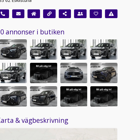
33 62 Eskilstuna
0 annonser i butiken
arta & vägbeskrivning