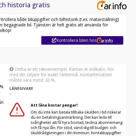
ch historia gratis
ollera både biluppgifter och bilhistorik (t.ex. mätarställning)
er begagnade bil. Tjänsten är helt gratis att använda för
ilköp!
Kontrollera bilen hos
Detta är ett räkneexempel. Räntan är indikativ, hör
med din säljare för exakt räntenivå. Kontantinsatsen
måste vara minst 20 %.
%
LÅNEGIVARE
-
n
Att låna kostar pengar!
Om du inte kan betala tillbaka skulden i tid riskerar
du en betalningsanmärkning. Det kan leda till
svårigheter att få hyra bostad, teckna abonnemang
och få nya lån. För stöd, vänd dig till budget- och
skuldrådgivningen i din kommun. Kontaktuppgifter