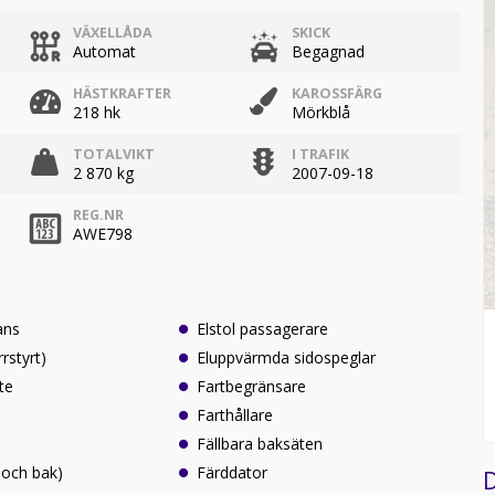
VÄXELLÅDA
SKICK
Automat
Begagnad
HÄSTKRAFTER
KAROSSFÄRG
218 hk
Mörkblå
TOTALVIKT
I TRAFIK
2 870 kg
2007-09-18
REG.NR
AWE798
ans
Elstol passagerare
rrstyrt)
Eluppvärmda sidospeglar
te
Fartbegränsare
Farthållare
Fällbara baksäten
 och bak)
Färddator
D