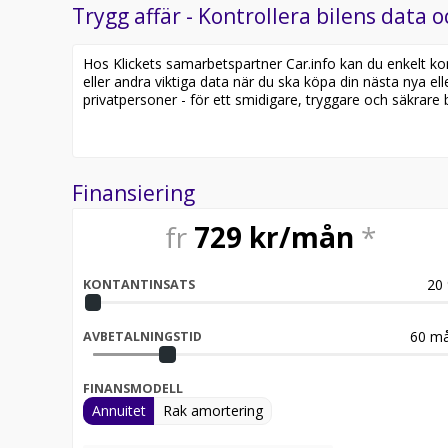
Trygg affär - Kontrollera bilens data o
Hos Klickets samarbetspartner Car.info kan du enkelt kontr
eller andra viktiga data när du ska köpa din nästa nya ell
privatpersoner - för ett smidigare, tryggare och säkrare b
Finansiering
fr
729
kr/mån
*
20
KONTANTINSATS
60
må
AVBETALNINGSTID
FINANSMODELL
Annuitet
Rak amortering