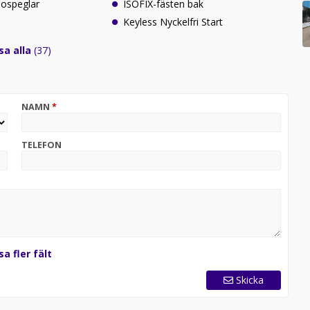
idospeglar
ISOFIX-fästen bak
Keyless Nyckelfri Start
sa alla
(37)
NAMN
*
TELEFON
sa fler fält
Skicka