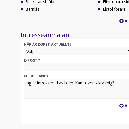
Backstartshjälp
Elinfällbara s
Barnlås
Elstol förare
Vi
Intresseanmälan
NÄR ÄR KÖPET AKTUELLT?
E-POST
*
MEDDELANDE
Vi