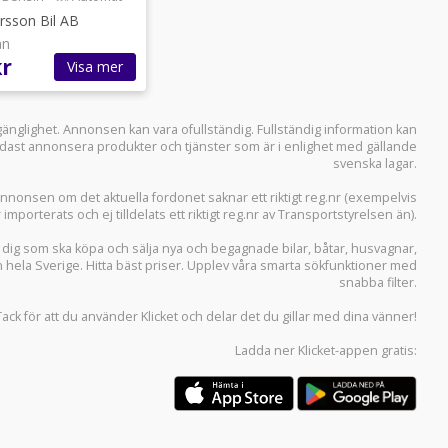
rsson Bil AB
ån
kr
Visa mer
llgänglighet. Annonsen kan vara ofullständig. Fullständig information kan
 endast annonsera produkter och tjänster som är i enlighet med gällande
svenska lagar.
i annonsen om det aktuella fordonet saknar ett riktigt reg.nr (exempelvis
r importerats och ej tilldelats ett riktigt reg.nr av Transportstyrelsen än).
r dig som ska köpa och sälja
nya och begagnade bilar
,
båtar
,
husvagnar
,
n hela Sverige. Hitta bäst priser. Upplev våra smarta sökfunktioner med
snabba filter.
Tack för att du använder
Klicket
och delar det du gillar med dina vänner!
Ladda ner
Klicket-appen
gratis: