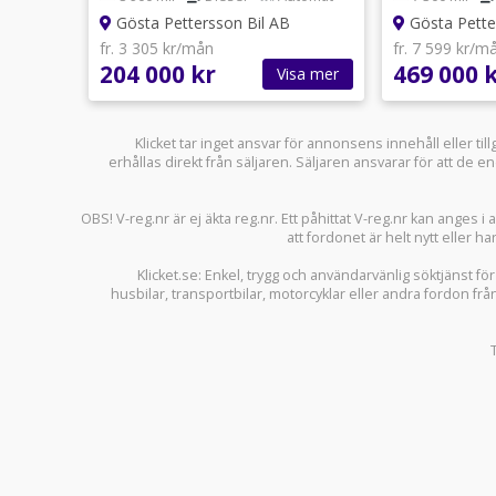
Gösta Pettersson Bil AB
Gösta Pette
fr. 3 305 kr/mån
fr. 7 599 kr/m
204 000 kr
469 000 
Visa mer
Klicket tar inget ansvar för annonsens innehåll eller ti
erhållas direkt från säljaren. Säljaren ansvarar för att de
OBS! V-reg.nr är ej äkta reg.nr. Ett påhittat V-reg.nr kan anges 
att fordonet är helt nytt eller ha
Klicket.se
: Enkel, trygg och användarvänlig söktjänst fö
husbilar
,
transportbilar
,
motorcyklar
eller andra fordon frå