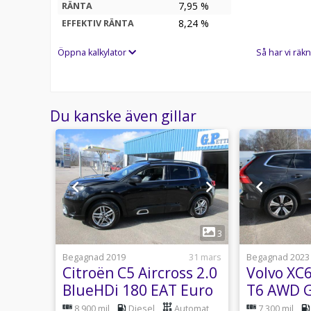
7,95 %
RÄNTA
8,24
%
EFFEKTIV RÄNTA
Öppna kalkylator
Så har vi räkn
Du kanske även gillar
1
3
Begagnad 2019
31 mars
Begagnad 2023
Citroën C5 Aircross 2.0
Volvo XC
BlueHDi 180 EAT Euro
T6 AWD G
6
Inscripti
8 900 mil
Diesel
Automat
7 300 mil