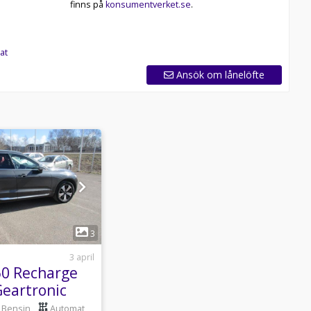
finns på
konsumentverket.se
.
at
Ansök om lånelöfte
1
3
3 april
60 Recharge
eartronic
on Euro 6
Bensin
Automat