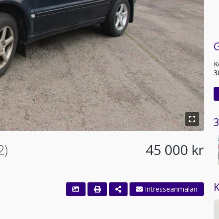
G
K
3
3
2)
45 000 kr
K
Intresseanmälan