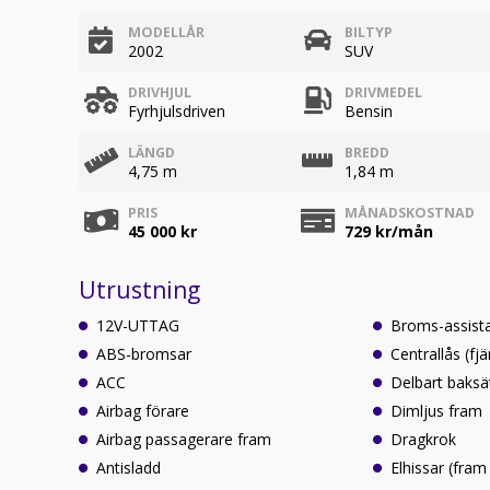
MODELLÅR
BILTYP
2002
SUV
DRIVHJUL
DRIVMEDEL
Fyrhjulsdriven
Bensin
LÄNGD
BREDD
4,75 m
1,84 m
PRIS
MÅNADSKOSTNAD
45 000 kr
729
kr/mån
Utrustning
12V-UTTAG
Broms-assist
ABS-bromsar
Centrallås (fjä
ACC
Delbart baksä
Airbag förare
Dimljus fram
Airbag passagerare fram
Dragkrok
Antisladd
Elhissar (fram