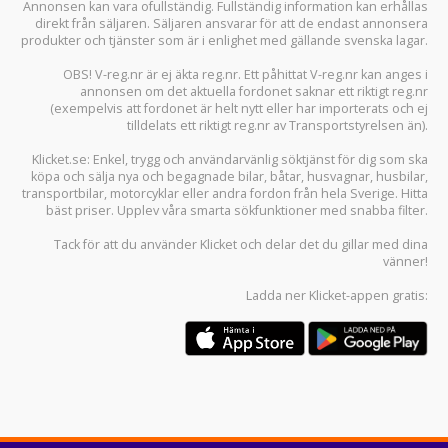
Annonsen kan vara ofullständig. Fullständig information kan erhållas
direkt från säljaren. Säljaren ansvarar för att de endast annonsera
produkter och tjänster som är i enlighet med gällande svenska lagar.
OBS! V-reg.nr är ej äkta reg.nr. Ett påhittat V-reg.nr kan anges i
annonsen om det aktuella fordonet saknar ett riktigt reg.nr
(exempelvis att fordonet är helt nytt eller har importerats och ej
tilldelats ett riktigt reg.nr av Transportstyrelsen än).
Klicket.se
: Enkel, trygg och användarvänlig söktjänst för dig som ska
köpa och sälja
nya och begagnade bilar
,
båtar
,
husvagnar
,
husbilar
,
transportbilar
,
motorcyklar
eller andra fordon från hela Sverige. Hitta
bäst priser. Upplev våra smarta sökfunktioner med snabba filter.
Tack för att du använder
Klicket
och delar det du gillar med dina
vänner!
Ladda ner
Klicket-appen
gratis: