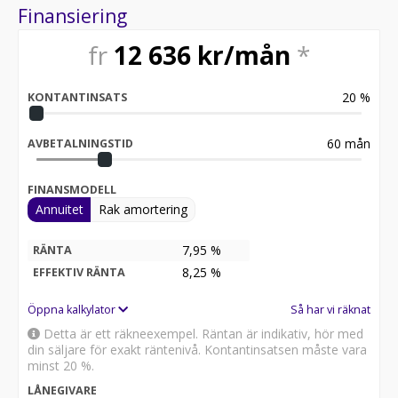
Finansiering
fr
12 636
kr/mån
*
20
%
KONTANTINSATS
60
mån
AVBETALNINGSTID
FINANSMODELL
Annuitet
Rak amortering
7,95 %
RÄNTA
8,25
%
EFFEKTIV RÄNTA
Öppna kalkylator
Så har vi räknat
Detta är ett räkneexempel. Räntan är indikativ, hör med
din säljare för exakt räntenivå. Kontantinsatsen måste vara
minst 20 %.
LÅNEGIVARE