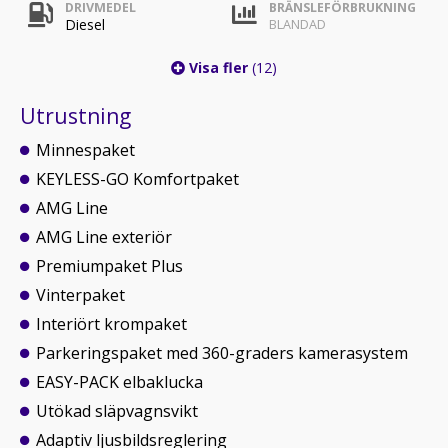
DRIVMEDEL
BRÄNSLEFÖRBRUKNING
Diesel
BLANDAD
Visa fler
(12)
Utrustning
Minnespaket
KEYLESS-GO Komfortpaket
AMG Line
AMG Line exteriör
Premiumpaket Plus
Vinterpaket
Interiört krompaket
Parkeringspaket med 360-graders kamerasystem
EASY-PACK elbaklucka
Utökad släpvagnsvikt
Adaptiv ljusbildsreglering