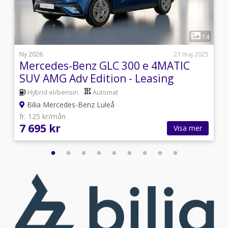
1
3
14
i
Ny 2026
21 maj 2025
Mercedes-Benz GLC 300 e 4MATIC
SUV AMG Adv Edition - Leasing
Hybrid el/bensin
Automat
Bilia Mercedes-Benz Luleå
fr. 125 kr/mån
7 695 kr
Visa mer