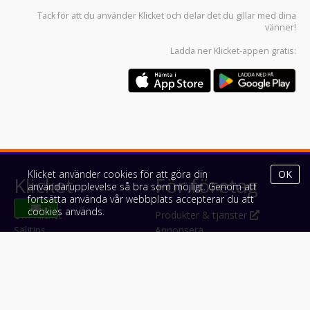
Tack för att du använder
Klicket
och delar det du gillar med dina
vänner!
Ladda ner
Klicket-appen
gratis:
Klicket använder cookies för att göra din
OK
Klicket
För företag
användarupplevelse så bra som möjligt. Genom att
fortsätta använda vår webbplats accepterar du att
cookies används.
Om Klicket
Produkter & tjänster
Säljtips
Annonsera
Kontakt & support
Bli kund hos Klicket
Press
Handlarlogin
Tyck till om Klicket