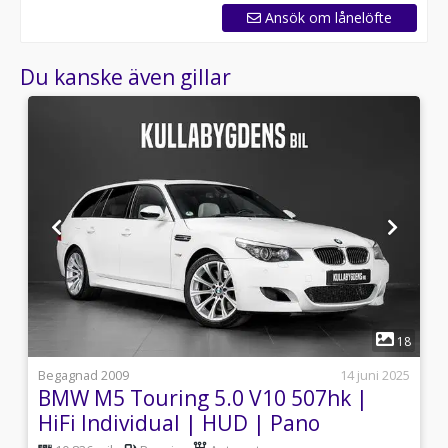
Ansök om lånelöfte
Du kanske även gillar
1
6
18
0
Begagnad 2009
14 juni 2025
BMW M5 Touring 5.0 V10 507hk |
HiFi Individual | HUD | Pano