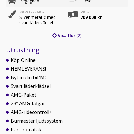
Begagnad
Diesel
KAROSSFÄRG
PRIS
Silver metallic med
709 000 kr
svart läderklädsel
Visa fler
(2)
Utrustning
Köp Online!
HEMLEVERANS!
Byt in din bil/MC
Svart läderklädsel
AMG-Paket
23” AMG-fälgar
AMG-ridecontroll+
Burmester ljudssystem
Panoramatak