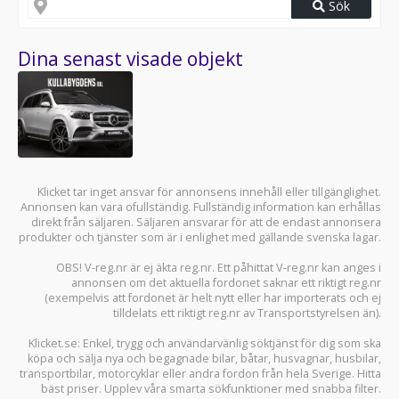
Sök
Dina senast visade objekt
Klicket tar inget ansvar för annonsens innehåll eller tillgänglighet.
Annonsen kan vara ofullständig. Fullständig information kan erhållas
direkt från säljaren. Säljaren ansvarar för att de endast annonsera
produkter och tjänster som är i enlighet med gällande svenska lagar.
OBS! V-reg.nr är ej äkta reg.nr. Ett påhittat V-reg.nr kan anges i
annonsen om det aktuella fordonet saknar ett riktigt reg.nr
(exempelvis att fordonet är helt nytt eller har importerats och ej
tilldelats ett riktigt reg.nr av Transportstyrelsen än).
Klicket.se
: Enkel, trygg och användarvänlig söktjänst för dig som ska
köpa och sälja
nya och begagnade bilar
,
båtar
,
husvagnar
,
husbilar
,
transportbilar
,
motorcyklar
eller andra fordon från hela Sverige. Hitta
bäst priser. Upplev våra smarta sökfunktioner med snabba filter.