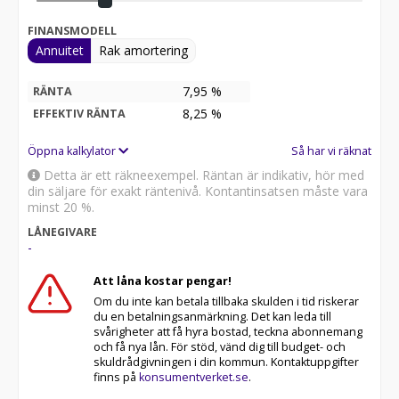
eller upp till bilen har gått 15000mil, Garanti (via Solid-
se villkor). Vi erbjuder förmånlig finansiering och tar
FINANSMODELL
gärna er bil i inbyte #### Finansieringsförslag
Annuitet
Rak amortering
avbetalning: 195.000:- kontantinsats/inbytesbil ger en
månadskostnad på 11.309:- ####
7,95 %
RÄNTA
8,25
%
EFFEKTIV RÄNTA
Öppna kalkylator
Så har vi räknat
Detta är ett räkneexempel. Räntan är indikativ, hör med
din säljare för exakt räntenivå. Kontantinsatsen måste vara
minst 20 %.
LÅNEGIVARE
-
Att låna kostar pengar!
Om du inte kan betala tillbaka skulden i tid riskerar
du en betalningsanmärkning. Det kan leda till
svårigheter att få hyra bostad, teckna abonnemang
och få nya lån. För stöd, vänd dig till budget- och
skuldrådgivningen i din kommun. Kontaktuppgifter
finns på
konsumentverket.se
.