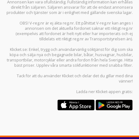
Annonsen kan vara ofullständig. Fullständig information kan erhållas
direkt från säljaren. Säljaren ansvarar för att de endast annonsera
produkter och tjänster som är i enlighet med gällande svenska lagar.
OBS! V-reg.nr är ej äkta reg.nr. Ett påhittat V-reg.nr kan anges i
annonsen om det aktuella fordonet saknar ett riktigt reg.nr
(exempelvis att fordonet är helt nytt eller har importerats och ej
tilldelats ett riktigt reg.nr av Transportstyrelsen än).
Klicket.se
: Enkel, trygg och användarvänlig söktjänst för dig som ska
köpa och sälja
nya och begagnade bilar
,
båtar
,
husvagnar
,
husbilar
,
transportbilar
,
motorcyklar
eller andra fordon från hela Sverige. Hitta
bäst priser. Upplev våra smarta sökfunktioner med snabba filter.
Tack för att du använder
Klicket
och delar det du gillar med dina
vänner!
Ladda ner
Klicket-appen
gratis: