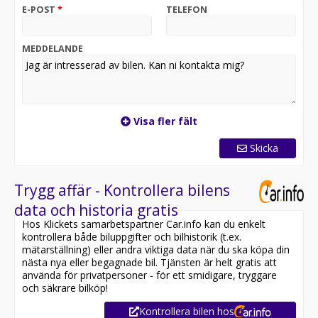
- Elstolar fram med minne (förare och passagerare)
E-POST
*
TELEFON
- Dynamiska LED-Strålkastare (IHC+)
- Running board / Sidesteps / Fotsteg
- Navigationssystem
MEDDELANDE
- Keyless Entry & Start
- Apple CarPlay
- Tonade rutor
- Sätesvärme (fram)
- Tenoritgrå - metalliclacklack
Visa fler fält
- Med mera
- Vinterhjul är tillval
Skicka
Smista Bil finns på Råbäcksvägen 1 i Upplands Väsby, vi
ser fram emot att välkomna både nya och gamla kunder
Trygg affär - Kontrollera bilens
till vår moderna bilhall.
data och historia gratis
Hos Klickets samarbetspartner Car.info kan du enkelt
Videosamtal & Trygg distansaffär
kontrollera både biluppgifter och bilhistorik (t.ex.
För dig som inte har möjlighet att besöka oss fysiskt
mätarställning) eller andra viktiga data när du ska köpa din
erbjuder vi videosamtal med en av våra säljare. Under
nästa nya eller begagnade bil. Tjänsten är helt gratis att
samtalet går vi noggrant igenom bilen tillsammans,
använda för privatpersoner - för ett smidigare, tryggare
vilket ger dig trygghet att kunna genomföra ett bilköp
och säkrare bilköp!
på distans. Vi erbjuder dessutom hemleverans i hela
Kontrollera bilen hos
Sverige, och kan även hämta upp din inbytesbil i