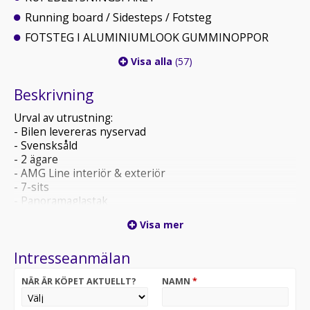
Running board / Sidesteps / Fotsteg
FOTSTEG I ALUMINIUMLOOK GUMMINOPPOR
Visa alla
(57)
Beskrivning
Urval av utrustning:
- Bilen levereras nyservad
- Svensksåld
- 2 ägare
- AMG Line interiör & exteriör
- 7-sits
- Panoramaglastak
- Luftfjädring / Airmatic
Visa mer
- Adaptivt dämpningssystem plus (ADS+)
- Dieselvärmare (fjärrstyrd)
Intresseanmälan
- Harman/Kardon Surroundljudsystem
- Helskinn
NÄR ÄR KÖPET AKTUELLT?
NAMN
*
- Dragkrok (utfällbar)
- 360° kamera