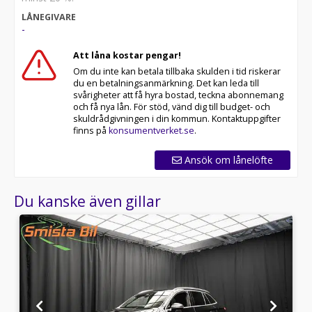
bilar, så utbudet uppdateras regelbundet. Hos oss är
LÅNEGIVARE
chansen stor att du hittar en bil som passar just dina
-
behov.
Att låna kostar pengar!
Varmt välkommen till Smista Bil i Upplands Väsby – vi
Om du inte kan betala tillbaka skulden i tid riskerar
ser fram emot att hjälpa dig hitta din nästa bil!
du en betalningsanmärkning. Det kan leda till
Har du frågor om hemleverans, videosamtal eller andra
svårigheter att få hyra bostad, teckna abonnemang
tjänster? Tveka inte att kontakta oss!
och få nya lån. För stöd, vänd dig till budget- och
skuldrådgivningen i din kommun. Kontaktuppgifter
finns på
konsumentverket.se
.
Ansök om lånelöfte
Du kanske även gillar