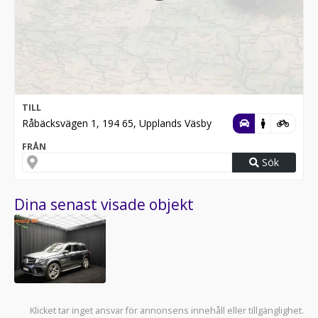
TILL
Råbäcksvägen 1, 194 65, Upplands Väsby
FRÅN
Sök
Dina senast visade objekt
Klicket tar inget ansvar för annonsens innehåll eller tillgänglighet.