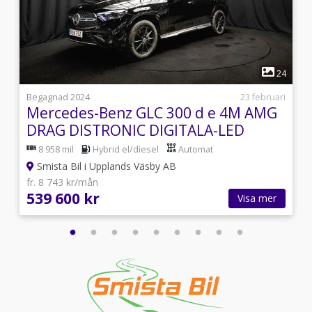
1
5
24
7
Begagnad 2024
23 februari
Mercedes-Benz GLC 300 d e 4M AMG
S
DRAG DISTRONIC DIGITALA-LED
MOMS 333hk
8 958 mil
Hybrid el/diesel
Automat
Smista Bil i Upplands Väsby AB
fr. 8 743 kr/mån
539 600 kr
Visa mer