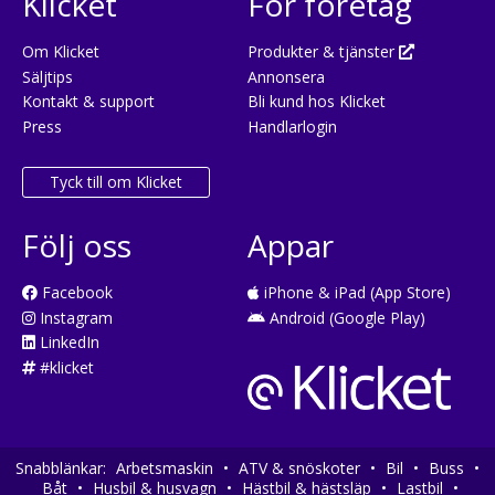
Klicket
För företag
Om Klicket
Produkter & tjänster
Säljtips
Annonsera
Kontakt & support
Bli kund hos Klicket
Press
Handlarlogin
Tyck till om Klicket
Följ oss
Appar
Facebook
iPhone & iPad (App Store)
Instagram
Android (Google Play)
LinkedIn
#klicket
Snabblänkar:
Arbetsmaskin
•
ATV & snöskoter
•
Bil
•
Buss
•
Båt
•
Husbil & husvagn
•
Hästbil & hästsläp
•
Lastbil
•