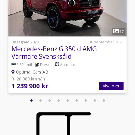
1
0
17
j
Begagnad 2020
30 september 2025
Mercedes-Benz G 350 d AMG
Värmare Svensksåld
5 321 mil
Diesel
Automat
Optimal Cars AB
fr. 20 089 kr/mån
1 239 900 kr
Visa mer