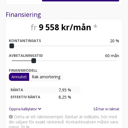
Finansiering
fr
9 558
kr/mån
*
20
%
KONTANTINSATS
60
mån
AVBETALNINGSTID
FINANSMODELL
Annuitet
Rak amortering
7,95 %
RÄNTA
8,25
%
EFFEKTIV RÄNTA
Öppna kalkylator
Så har vi räknat
Detta är ett räkneexempel. Räntan är indikativ, hör med
din säljare för exakt räntenivå. Kontantinsatsen måste vara
minst 20 %.