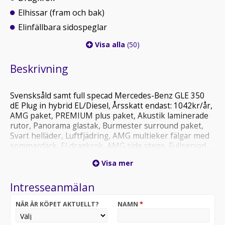
Elhissar (fram och bak)
Elinfällbara sidospeglar
Visa alla
(50)
Beskrivning
Svensksåld samt full specad Mercedes-Benz GLE 350
dE Plug in hybrid EL/Diesel, Årsskatt endast: 1042kr/år,
AMG paket, PREMIUM plus paket, Akustik laminerade
rutor, Panorama glastak, Burmester surround paket,
Svart helläder, Luftfjädring, AMG multieker fälgar med
sommardäck, El dragkrok, AMG side steps, Fullservad.
Passa på att förvärva en mycket välutrustad Mercedes
Visa mer
GLE 350dE med det snygga AMG sportpaketet! Bilen är
i väldigt fint skick!
Intresseanmälan
VI TAR GIVETVIS DIN BIL I INBYTE OAVSETT MIL /
NÄR ÄR KÖPET AKTUELLT?
NAMN
*
ÅLDER! FÖRMÅNLIGA FINANSIERINGS LÖSNINGAR
FRÅN 0KR KONTANT. ALLA VÅRA BILAR KAN FÅS MED