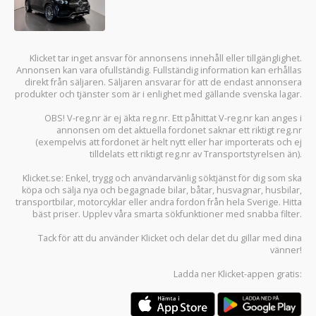
Klicket tar inget ansvar för annonsens innehåll eller tillgänglighet.
Annonsen kan vara ofullständig. Fullständig information kan erhållas
direkt från säljaren. Säljaren ansvarar för att de endast annonsera
produkter och tjänster som är i enlighet med gällande svenska lagar.
OBS! V-reg.nr är ej äkta reg.nr. Ett påhittat V-reg.nr kan anges i
annonsen om det aktuella fordonet saknar ett riktigt reg.nr
(exempelvis att fordonet är helt nytt eller har importerats och ej
tilldelats ett riktigt reg.nr av Transportstyrelsen än).
Klicket.se
: Enkel, trygg och användarvänlig söktjänst för dig som ska
köpa och sälja
nya och begagnade bilar
,
båtar
,
husvagnar
,
husbilar
,
transportbilar
,
motorcyklar
eller andra fordon från hela Sverige. Hitta
bäst priser. Upplev våra smarta sökfunktioner med snabba filter.
Tack för att du använder
Klicket
och delar det du gillar med dina
vänner!
Ladda ner
Klicket-appen
gratis: