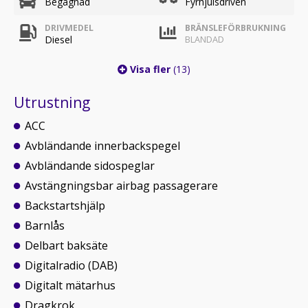
Begagnad
Fyrhjulsdriven
DRIVMEDEL
BRÄNSLEFÖRBRUKNING
Diesel
BLANDAD
Visa fler
(13)
Utrustning
ACC
Avbländande innerbackspegel
Avbländande sidospeglar
Avstängningsbar airbag passagerare
Backstartshjälp
Barnlås
Delbart baksäte
Digitalradio (DAB)
Digitalt mätarhus
Dragkrok