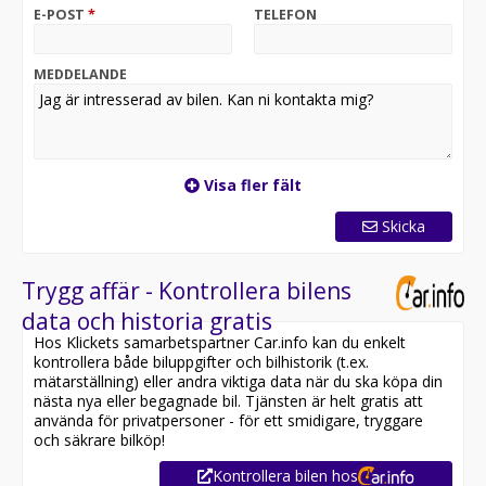
12-36MÅN GARANTI FÖR DIN TRYGGHET! OptimalCars i
E-POST
*
TELEFON
Stockholm, en av Sveriges största premium bilhandlare!
MEDDELANDE
Visa fler fält
Skicka
Trygg affär - Kontrollera bilens
data och historia gratis
Hos Klickets samarbetspartner Car.info kan du enkelt
kontrollera både biluppgifter och bilhistorik (t.ex.
mätarställning) eller andra viktiga data när du ska köpa din
nästa nya eller begagnade bil. Tjänsten är helt gratis att
använda för privatpersoner - för ett smidigare, tryggare
och säkrare bilköp!
Kontrollera bilen hos