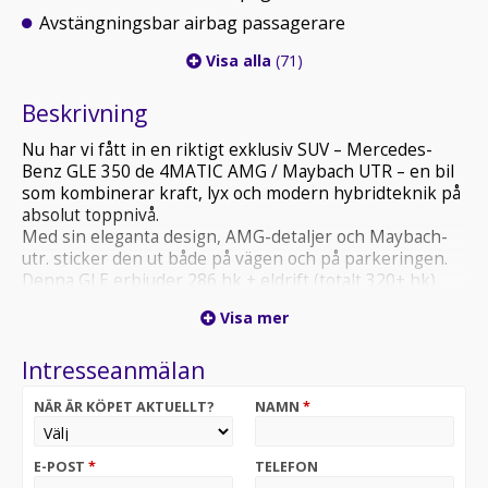
Avstängningsbar airbag passagerare
Visa alla
(71)
Beskrivning
Nu har vi fått in en riktigt exklusiv SUV – Mercedes-
Benz GLE 350 de 4MATIC AMG / Maybach UTR – en bil
som kombinerar kraft, lyx och modern hybridteknik på
absolut toppnivå.
Med sin eleganta design, AMG-detaljer och Maybach-
utr. sticker den ut både på vägen och på parkeringen.
Denna GLE erbjuder 286 hk + eldrift (totalt 320+ hk),
fyrhjulsdrift och 9G-Tronic automat. Du får tyst eldrift i
Visa mer
stan och dieselkraft på långresor – den perfekta
kombinationen mellan ekonomi och prestanda.
Intresseanmälan
Utrustning i urval
NÄR ÄR KÖPET AKTUELLT?
NAMN
*
AMG Line exteriör & interiör
Maybach utrustningspaket (lyxigare interiör, detaljer &
komfort)
E-POST
*
TELEFON
Plug-in Hybrid (diesel/el)