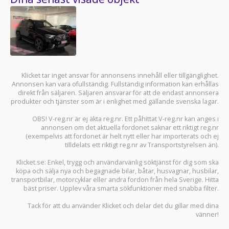
Klicket tar inget ansvar för annonsens innehåll eller tillgänglighet.
Annonsen kan vara ofullständig. Fullständig information kan erhållas
direkt från säljaren. Säljaren ansvarar för att de endast annonsera
produkter och tjänster som är i enlighet med gällande svenska lagar.
OBS! V-reg.nr är ej äkta reg.nr. Ett påhittat V-reg.nr kan anges i
annonsen om det aktuella fordonet saknar ett riktigt reg.nr
(exempelvis att fordonet är helt nytt eller har importerats och ej
tilldelats ett riktigt reg.nr av Transportstyrelsen än).
Klicket.se
: Enkel, trygg och användarvänlig söktjänst för dig som ska
köpa och sälja
nya och begagnade bilar
,
båtar
,
husvagnar
,
husbilar
,
transportbilar
,
motorcyklar
eller andra fordon från hela Sverige. Hitta
bäst priser. Upplev våra smarta sökfunktioner med snabba filter.
Tack för att du använder
Klicket
och delar det du gillar med dina
vänner!