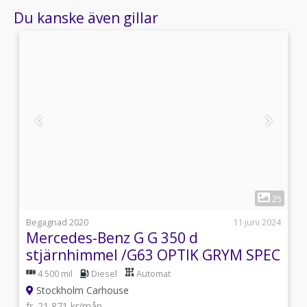
Du kanske även gillar
1
3
25
i
Begagnad 2020
11 juni 2024
Mercedes-Benz G G 350 d
stjärnhimmel /G63 OPTIK GRYM SPEC
4 500 mil
Diesel
Automat
Stockholm Carhouse
fr. 21 871 kr/mån