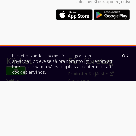
Ladda ner
Klicket-appen
gratis:
Klicket använder cookies för att göra din
OK
Klicket
För företag
användarupplevelse så bra som möjligt. Genom att
fortsätta använda vår webbplats accepterar du att
cookies används.
Om Klicket
Produkter & tjänster
Säljtips
Annonsera
Kontakt & support
Bli kund hos Klicket
Press
Handlarlogin
Tyck till om Klicket
Följ oss
Appar