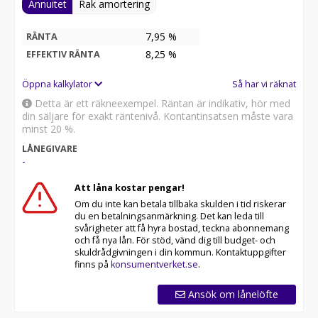
Annuitet
Rak amortering
7,95 %
RÄNTA
8,25
%
EFFEKTIV RÄNTA
Öppna kalkylator
Så har vi räknat
Detta är ett räkneexempel. Räntan är indikativ, hör med
din säljare för exakt räntenivå. Kontantinsatsen måste vara
minst 20 %.
LÅNEGIVARE
-
Att låna kostar pengar!
Om du inte kan betala tillbaka skulden i tid riskerar
du en betalningsanmärkning. Det kan leda till
svårigheter att få hyra bostad, teckna abonnemang
och få nya lån. För stöd, vänd dig till budget- och
skuldrådgivningen i din kommun. Kontaktuppgifter
finns på
konsumentverket.se
.
Ansök om lånelöfte