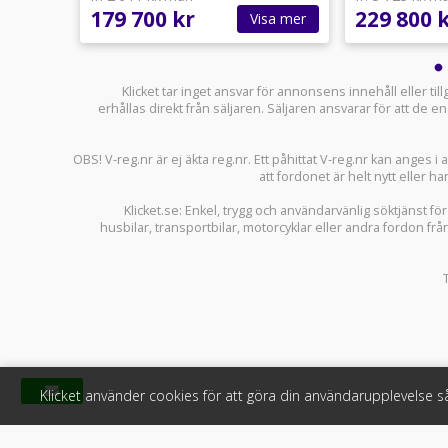
179 700 kr
229 800 
sa mer
Visa mer
Klicket tar inget ansvar för annonsens innehåll eller ti
erhållas direkt från säljaren. Säljaren ansvarar för att de
OBS! V-reg.nr är ej äkta reg.nr. Ett påhittat V-reg.nr kan anges 
att fordonet är helt nytt eller ha
Klicket.se
: Enkel, trygg och användarvänlig söktjänst fö
husbilar
,
transportbilar
,
motorcyklar
eller andra fordon frå
Klicket använder cookies för att göra din användarupplevelse 