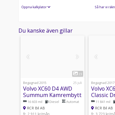
Öppna kalkylator
Så har vi räkn
Du kanske även gillar
1
22
23
14 juli
Begagnad 2015
25 juli
Begagnad 2017
c 1.5
Volvo XC60 D4 AWD
Volvo XC
-
Summum Kamrembytt
Classic 
Drag Läder H/K D-
Rattvärm
utomat
16 603 mil
Diesel
Automat
11 841 mil
150hk
Värm 181hk
RCR Bil AB
RCR Bil AB
fr. 2 911 kr/mån
fr. 3 723 kr/m