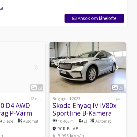
at
Ansök om lånelöfte
1
1
28
26
12 maj
Begagnad 2023
11 juni
B
60 D4 AWD
Skoda Enyaq iV iV80x
Drag P-Värm
Sportline B-Kamera
e 190hk
Canton Keyless 1-
b
Diesel
Automat
10 466 mil
El
Automat
Ägare 265hk
B
RCR Bil AB
ån
fr. 5 993 kr/mån
f