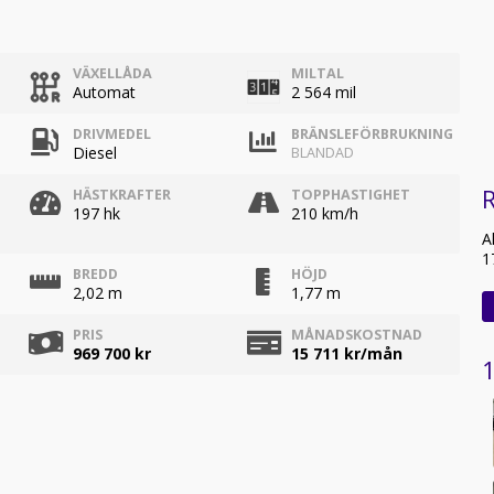
VÄXELLÅDA
MILTAL
Automat
2 564 mil
DRIVMEDEL
BRÄNSLEFÖRBRUKNING
Diesel
BLANDAD
R
HÄSTKRAFTER
TOPPHASTIGHET
197 hk
210 km/h
A
1
BREDD
HÖJD
2,02 m
1,77 m
PRIS
MÅNADSKOSTNAD
969 700 kr
15 711
kr/mån
1