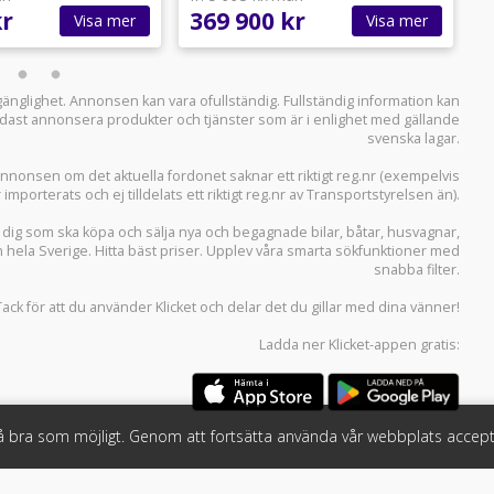
kr
369 900 kr
2
Visa mer
Visa mer
llgänglighet. Annonsen kan vara ofullständig. Fullständig information kan
 endast annonsera produkter och tjänster som är i enlighet med gällande
svenska lagar.
i annonsen om det aktuella fordonet saknar ett riktigt reg.nr (exempelvis
r importerats och ej tilldelats ett riktigt reg.nr av Transportstyrelsen än).
r dig som ska köpa och sälja
nya och begagnade bilar
,
båtar
,
husvagnar
,
n hela Sverige. Hitta bäst priser. Upplev våra smarta sökfunktioner med
snabba filter.
Tack för att du använder
Klicket
och delar det du gillar med dina vänner!
Ladda ner
Klicket-appen
gratis:
så bra som möjligt. Genom att fortsätta använda vår webbplats accept