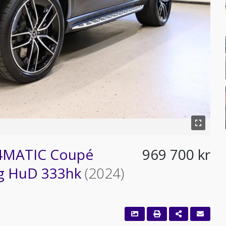
 4MATIC Coupé
969 700 kr
g HuD 333hk
(2024)