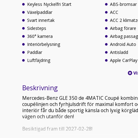
Keyless Nyckelfri Start
ABS-bromsar
Växelpaddlar
ACC
Svart innertak
ACC 2 klimat
Sidesteps
Airbag förare
360° kamera
Airbag passag
Interiörbelysning
Android Auto
Paddlar
Antisladd
Luftfäjdring
Apple CarPlay
Vi
Beskrivning
Mercedes-Benz GLE 350 de 4MATIC Coupé kombinera
coupélinjen och fyrhjulsdrift för maximal komfort 
interiör får du både sportig känsla och lyxig körgl
vägen och utanför den!
Besiktigad fram till 2027-02-28!