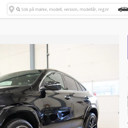
Sök på märke, modell, version, modellår, reg.nr