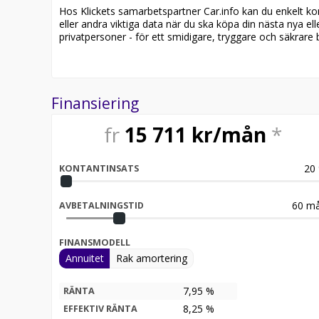
Hos Klickets samarbetspartner Car.info kan du enkelt kontr
eller andra viktiga data när du ska köpa din nästa nya ell
privatpersoner - för ett smidigare, tryggare och säkrare b
Finansiering
fr
15 711
kr/mån
*
20
KONTANTINSATS
60
må
AVBETALNINGSTID
FINANSMODELL
Annuitet
Rak amortering
7,95 %
RÄNTA
8,25
%
EFFEKTIV RÄNTA