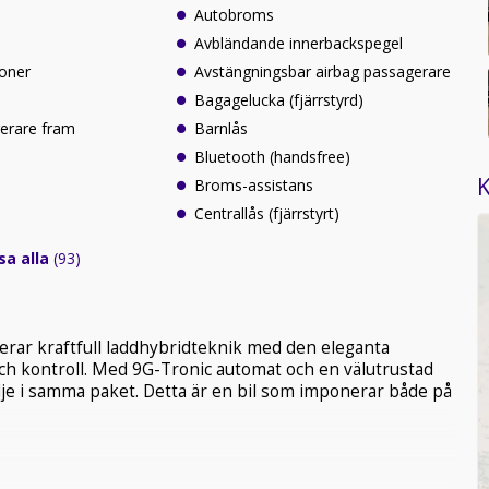
Autobroms
Avbländande innerbackspegel
zoner
Avstängningsbar airbag passagerare
Bagagelucka (fjärrstyrd)
erare fram
Barnlås
Bluetooth (handsfree)
K
Broms-assistans
Centrallås (fjärrstyrt)
sa alla
(93)
r kraftfull laddhybridteknik med den eleganta
och kontroll. Med 9G-Tronic automat och en välutrustad
ädje i samma paket. Detta är en bil som imponerar både på