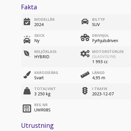
Fakta
MODELLÅR
BILTYP
2024
SUV
SKICK
DRIVHJUL
Ny
Fyrhjulsdriven
MILJÖKLASS
MOTORSTORLEK
HYBRID
(SLAGVOLYM)
1 993 cc
KAROSSFÄRG
LÄNGD
Svart
4,95 m
TOTALVIKT
I TRAFIK
3 250 kg
2023-12-07
REG.NR
UWR08S
Utrustning