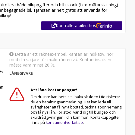
ollera både biluppgifter och bilhistorik (t.ex. mätarställning)
er begagnade bil. Tjänsten är helt gratis att använda för
ilköp!
Kontrollera bilen hos
Detta är ett räkneexempel. Räntan är indikativ, hör
med din säljare för exakt räntenivå. Kontantinsatsen
måste vara minst 20 %.
%
LÅNEGIVARE
-
n
Att låna kostar pengar!
Om du inte kan betala tillbaka skulden i tid riskerar
du en betalningsanmärkning. Det kan leda till
svårigheter att få hyra bostad, teckna abonnemang
och få nya lån. För stöd, vänd dig till budget- och
skuldrådgivningen i din kommun. Kontaktuppgifter
finns på
konsumentverket.se
.