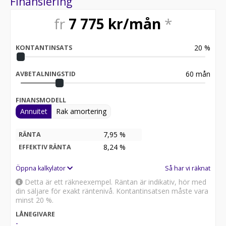
Finansiering
fr
7 775
kr/mån
*
20
%
KONTANTINSATS
60
mån
AVBETALNINGSTID
FINANSMODELL
Annuitet
Rak amortering
7,95 %
RÄNTA
8,24
%
EFFEKTIV RÄNTA
Öppna kalkylator
Så har vi räknat
Detta är ett räkneexempel. Räntan är indikativ, hör med
din säljare för exakt räntenivå. Kontantinsatsen måste vara
minst 20 %.
LÅNEGIVARE
-