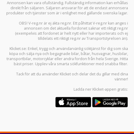
Annonsen kan vara ofullständig. Fullständig information kan erhållas
direkt från säljaren. Säljaren ansvarar för att de endast annonsera
produkter och tjänster som är i enlighet med gällande svenska lagar.
OBS! V-reg.nr är ej äkta reg.nr. Ett påhittat V-reg.nr kan anges i
annonsen om det aktuella fordonet saknar ett riktigt reg.nr
(exempelvis att fordonet är helt nytt eller har importerats och ej
tilldelats ett riktigt reg.nr av Transportstyrelsen än).
Klicket.se
: Enkel, trygg och användarvänlig söktjänst för dig som ska
köpa och sälja
nya och begagnade bilar
,
båtar
,
husvagnar
,
husbilar
,
transportbilar
,
motorcyklar
eller andra fordon från hela Sverige. Hitta
bäst priser. Upplev våra smarta sökfunktioner med snabba filter.
Tack för att du använder
Klicket
och delar det du gillar med dina
vänner!
Ladda ner
Klicket-appen
gratis: