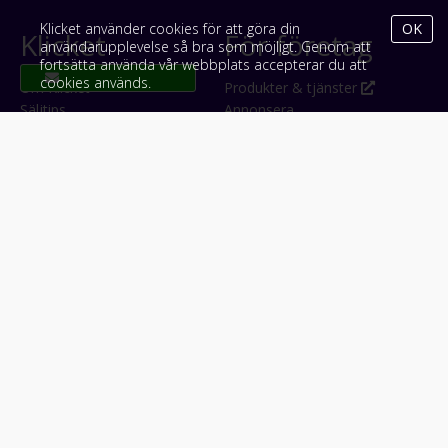
Klicket använder cookies för att göra din
OK
Klicket
För företag
användarupplevelse så bra som möjligt. Genom att
fortsätta använda vår webbplats accepterar du att
cookies används.
Om Klicket
Produkter & tjänster
Säljtips
Annonsera
Kontakt & support
Bli kund hos Klicket
Press
Handlarlogin
Tyck till om Klicket
Följ oss
Appar
Facebook
iPhone & iPad (App Store)
Instagram
Android (Google Play)
LinkedIn
#klicket