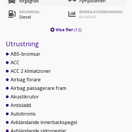
Begagnad
Fyrhjulsdriven
DRIVMEDEL
BRÄNSLEFÖRBRUKNING
Diesel
BLANDAD
Visa fler
(12)
Utrustning
ABS-bromsar
ACC
ACC 2 klimatzoner
Airbag förare
Airbag passagerare fram
Akustikrutor
Antisladd
Autobroms
Avbländande innerbackspegel
Avbländande sidospeglar