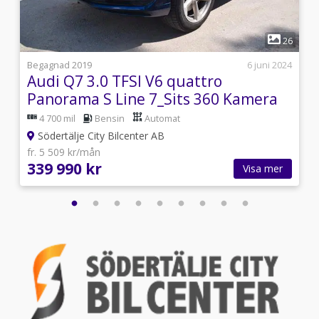
1
4
26
3
Begagnad 2019
6 juni 2024
Audi Q7 3.0 TFSI V6 quattro
Panorama S Line 7_Sits 360 Kamera
4 700 mil
Bensin
Automat
Södertälje City Bilcenter AB
fr. 5 509 kr/mån
339 990 kr
Visa mer