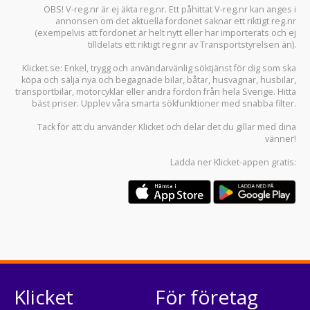
OBS! V-reg.nr är ej äkta reg.nr. Ett påhittat V-reg.nr kan anges i
annonsen om det aktuella fordonet saknar ett riktigt reg.nr
(exempelvis att fordonet är helt nytt eller har importerats och ej
tilldelats ett riktigt reg.nr av Transportstyrelsen än).
Klicket.se
: Enkel, trygg och användarvänlig söktjänst för dig som ska
köpa och sälja
nya och begagnade bilar
,
båtar
,
husvagnar
,
husbilar
,
transportbilar
,
motorcyklar
eller andra fordon från hela Sverige. Hitta
bäst priser. Upplev våra smarta sökfunktioner med snabba filter.
Tack för att du använder
Klicket
och delar det du gillar med dina
vänner!
Ladda ner
Klicket-appen
gratis:
Klicket
För företag