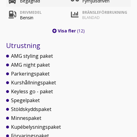
Begagnad
Fyrhjulsdriven
DRIVMEDEL
BRÄNSLEFÖRBRUKNING
Bensin
BLANDAD
Visa fler
(12)
Utrustning
AMG styling paket
AMG night paket
Parkeringspaket
Kurshållningspaket
Keyless go - paket
Spegelpaket
Stöldskyddspaket
Minnespaket
Kupébelysningspaket
Förvaringspaket