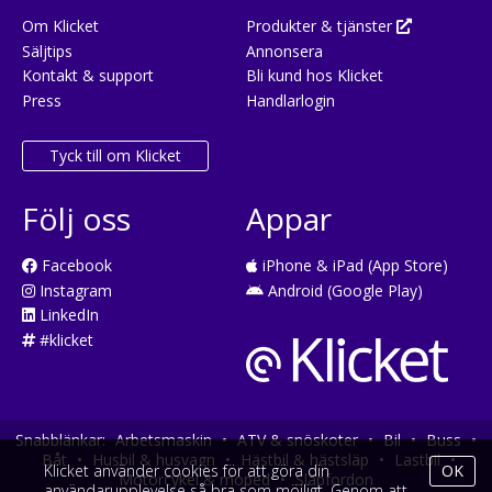
Om Klicket
Produkter & tjänster
Säljtips
Annonsera
Kontakt & support
Bli kund hos Klicket
Press
Handlarlogin
Tyck till om Klicket
Följ oss
Appar
Facebook
iPhone & iPad (App Store)
Instagram
Android (Google Play)
LinkedIn
#klicket
Snabblänkar:
Arbetsmaskin
•
ATV & snöskoter
•
Bil
•
Buss
•
Båt
•
Husbil & husvagn
•
Hästbil & hästsläp
•
Lastbil
•
Klicket använder cookies för att göra din
OK
Motorcykel & moped
•
Släpfordon
användarupplevelse så bra som möjligt. Genom att