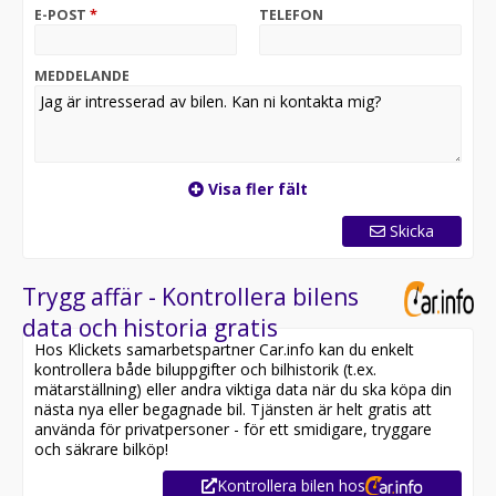
knapp, Dragkrok, Panoramaglastak, Head-Up display,
E-POST
*
TELEFON
Sportmultifunktionsratt i läder med F1-paddlar, Gul
stitching på ratt, Elektrisk inställning av ratt,
Navigation, MB connect, Remote online, MB mobilo
MEDDELANDE
med DSB och GGD, eCall, Bluetooth, USB/Ipod-
anslutningar, Stämningsbelysning, 3-zons klima,
Elektriska justerbara sportstolar fram med värme och
minne, Mittkonsol i kolfiber, AMG golvmattor med gul
dekor, Belysta gula AMG instegslister, 9-växlad
Visa fler fält
automatlåda, Agility select för bästa körupplevelse,
Fyrhjulsdrift, Farthållare, Kurshållningsassistent,
Skicka
Dödavinkelvarning, Vägmärkesigenkänning,
Bromsassistans, Attention assist, Surround view
backkamera, Keyless start, LED-strålkastare inkl
Trygg affär - Kontrollera bilens
intelligent light system, Adaptivt bromsljus,
data och historia gratis
Regnsensor, Vindrutespolare uppvärmd, Svarta lister
Hos Klickets samarbetspartner Car.info kan du enkelt
runt fönster, Privacy glas bak, Inner samt ytterspeglar
kontrollera både biluppgifter och bilhistorik (t.ex.
automatiska avbländbara, Elektrisk baklucka, 20” AMG
mätarställning) eller andra viktiga data när du ska köpa din
lättmetallfälgar, ABS, Antispinn/Antisladd, Larm, mm.
nästa nya eller begagnade bil. Tjänsten är helt gratis att
använda för privatpersoner - för ett smidigare, tryggare
SÄLJES NU FÖR ENDAST 649 000 SEK! FINANS KAN
och säkrare bilköp!
ORDNAS OCH VI TAR GÄRNA DIN BIL I INBYTE!
Kontrollera bilen hos
PLATINUMCARS THE COLLECTION ETT AV SVERIGES