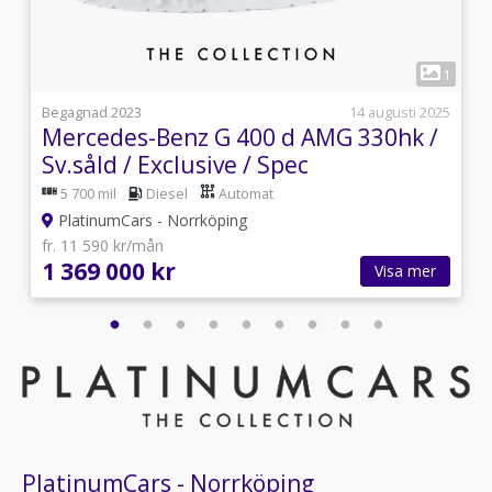
2
1
i
Begagnad 2023
14 augusti 2025
Mercedes-Benz G 400 d AMG 330hk /
Sv.såld / Exclusive / Spec
5 700 mil
Diesel
Automat
PlatinumCars - Norrköping
fr. 11 590 kr/mån
1 369 000 kr
Visa mer
PlatinumCars - Norrköping