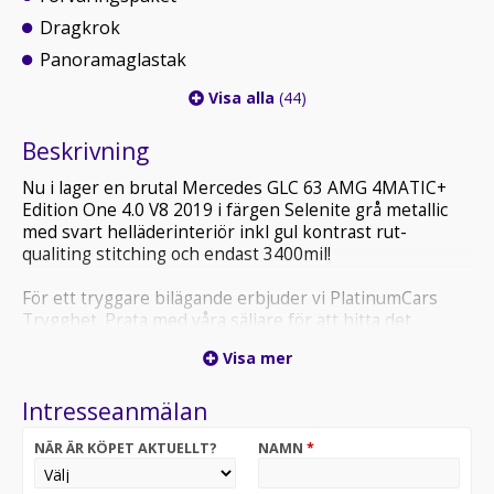
Dragkrok
Panoramaglastak
Visa alla
(44)
Beskrivning
Nu i lager en brutal Mercedes GLC 63 AMG 4MATIC+
Edition One 4.0 V8 2019 i färgen Selenite grå metallic
med svart helläderinteriör inkl gul kontrast rut-
qualiting stitching och endast 3400mil!
För ett tryggare bilägande erbjuder vi PlatinumCars
Trygghet. Prata med våra säljare för att hitta det
garantipaket som bäst passar din nya bil!,
Visa mer
Utrustning: Edition 1, AMG styling paket, AMG night
Intresseanmälan
paket, Parkeringspaket, Kurshållningspaket, Keyless
go - paket, Spegelpaket, Stöldskyddspaket,
NÄR ÄR KÖPET AKTUELLT?
NAMN
*
Minnespaket, Kupébelysningspaket, Förvaringspaket,
AMG ride control dämpning, Sportavgassystem med