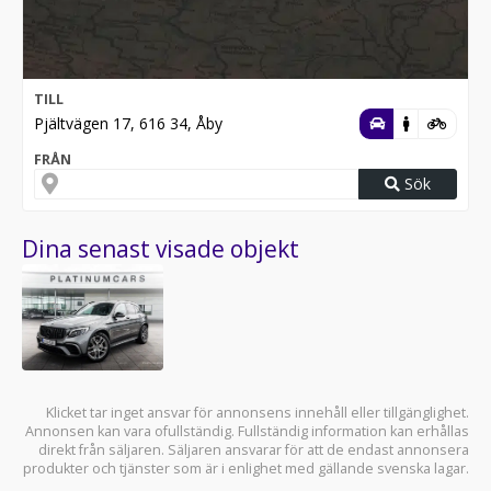
TILL
Pjältvägen 17, 616 34, Åby
FRÅN
Sök
Dina senast visade objekt
Klicket tar inget ansvar för annonsens innehåll eller tillgänglighet.
Annonsen kan vara ofullständig. Fullständig information kan erhållas
direkt från säljaren. Säljaren ansvarar för att de endast annonsera
produkter och tjänster som är i enlighet med gällande svenska lagar.