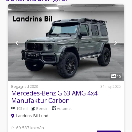
1
3
15
i
Begagnad 2023
31 maj 2025
Mercedes-Benz G 63 AMG 4x4
Manufaktur Carbon
195 mil
Bensin
Automat
Landrins Bil Lund
fr. 69 587 kr/mån