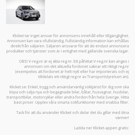
Klicket tar inget ansvar för annonsens innehåll eller tillgänglighet.
Annonsen kan vara ofullständig. Fullständig information kan erhållas
direkt från säljaren. Säljaren ansvarar för att de endast annonsera
produkter och tjänster som är i enlighet med gällande svenska lagar.
OBS! V-reg.nr är ej äkta reg.nr. Ett påhittat V-reg.nr kan anges i
annonsen om det aktuella fordonet saknar ett riktigt reg.nr
(exempelvis att fordonet är helt nytt eller har importerats och ej
tilldelats ett riktigt reg.nr av Transportstyrelsen än).
Klicket.se
: Enkel, trygg och användarvänlig söktjänst för dig som ska
köpa och sälja
nya och begagnade bilar
,
båtar
,
husvagnar
,
husbilar
,
transportbilar
,
motorcyklar
eller andra fordon från hela Sverige. Hitta
bäst priser. Upplev våra smarta sökfunktioner med snabba filter.
Tack för att du använder
Klicket
och delar det du gillar med dina
vänner!
Ladda ner
Klicket-appen
gratis: