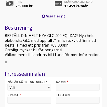
PRIS
MÅNADSKOSTNAD
769 000 kr
12 459
kr/mån
Visa fler
(1)
Beskrivning
BESTÄLL DIN HELT NYA GLC 400 EQ IDAG! Nya helt
elektriska GLC med upp till 71 mils räckvidd finns att
beställa med ett pris från 769 000kr!
Otroligt mycket bil för pengarna!
Välkommen till Landrins bil i Lund för mer information.
Intresseanmälan
NÄR ÄR KÖPET AKTUELLT?
NAMN
*
E-POST
*
TELEFON