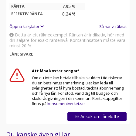
7,95 %
RÄNTA
8,24
%
EFFEKTIV RÄNTA
Öppna kalkylator
Så har vi räknat
Detta är ett räkneexempel. Räntan är indikativ, hör med
din säljare för exakt räntenivå. Kontantinsatsen måste vara
minst 20 %.
LÅNEGIVARE
-
Att låna kostar pengar!
Om du inte kan betala tillbaka skulden i tid riskerar
du en betalningsanmärkning. Det kan leda till
svårigheter att få hyra bostad, teckna abonnemang
och få nya lån. För stöd, vänd dig till budget- och
skuldrådgivningen i din kommun. Kontaktuppgifter
finns på
konsumentverket.se
.
Ansök om lånelöfte
Du kanske även gillar