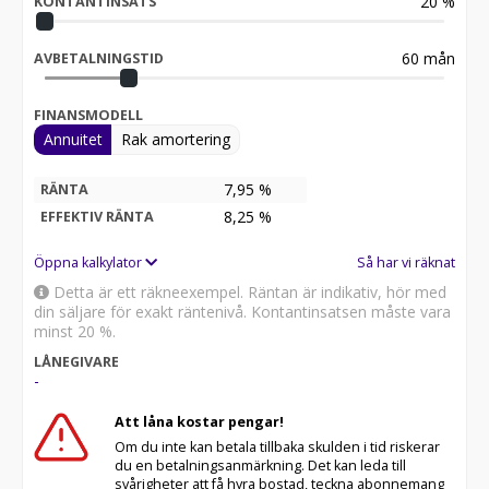
20
%
KONTANTINSATS
60
mån
AVBETALNINGSTID
FINANSMODELL
Annuitet
Rak amortering
7,95 %
RÄNTA
8,25
%
EFFEKTIV RÄNTA
Öppna kalkylator
Så har vi räknat
Detta är ett räkneexempel. Räntan är indikativ, hör med
din säljare för exakt räntenivå. Kontantinsatsen måste vara
minst 20 %.
LÅNEGIVARE
-
Att låna kostar pengar!
Om du inte kan betala tillbaka skulden i tid riskerar
du en betalningsanmärkning. Det kan leda till
svårigheter att få hyra bostad, teckna abonnemang