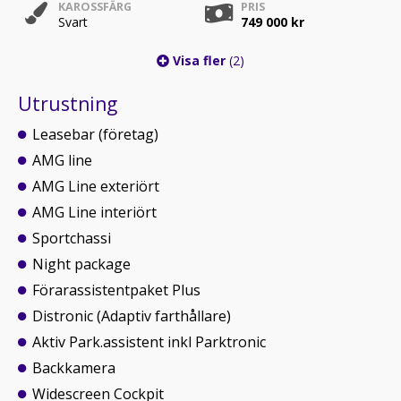
KAROSSFÄRG
PRIS
Svart
749 000 kr
Visa fler
(2)
Utrustning
Leasebar (företag)
AMG line
AMG Line exteriört
AMG Line interiört
Sportchassi
Night package
Förarassistentpaket Plus
Distronic (Adaptiv farthållare)
Aktiv Park.assistent inkl Parktronic
Backkamera
Widescreen Cockpit