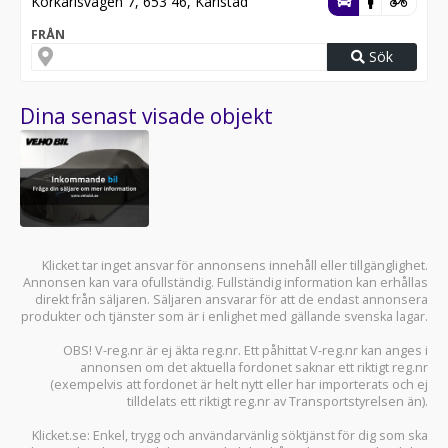
Körkarlsvägen 7, 653 46, Karlstad
FRÅN
Sök
Dina senast visade objekt
Klicket tar inget ansvar för annonsens innehåll eller tillgänglighet.
Annonsen kan vara ofullständig. Fullständig information kan erhållas
direkt från säljaren. Säljaren ansvarar för att de endast annonsera
produkter och tjänster som är i enlighet med gällande svenska lagar.
OBS! V-reg.nr är ej äkta reg.nr. Ett påhittat V-reg.nr kan anges i
annonsen om det aktuella fordonet saknar ett riktigt reg.nr
(exempelvis att fordonet är helt nytt eller har importerats och ej
tilldelats ett riktigt reg.nr av Transportstyrelsen än).
Klicket.se
: Enkel, trygg och användarvänlig söktjänst för dig som ska