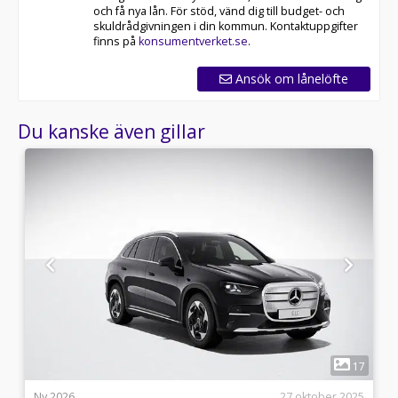
och få nya lån. För stöd, vänd dig till budget- och
skuldrådgivningen i din kommun. Kontaktuppgifter
finns på
konsumentverket.se
.
Ansök om lånelöfte
Du kanske även gillar
1
1
17
i
Ny 2026
27 oktober 2025