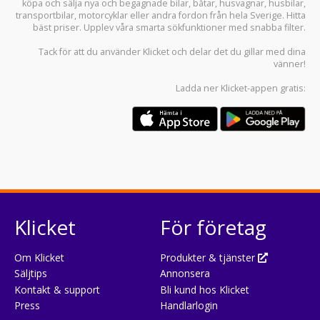
köpa och sälja
nya och begagnade bilar
,
båtar
,
husvagnar
,
husbilar
,
transportbilar
,
motorcyklar
eller andra fordon från hela Sverige. Hitta
bäst priser. Upplev våra smarta sökfunktioner med snabba filter.
Tack för att du använder
Klicket
och delar det du gillar med dina
vänner!
Ladda ner
Klicket-appen
gratis:
Klicket
För företag
Om Klicket
Produkter & tjänster
Säljtips
Annonsera
Kontakt & support
Bli kund hos Klicket
Press
Handlarlogin