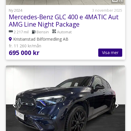
14
Ny 2024
3 november 2025
Mercedes-Benz GLC 400 e 4MATIC Aut
AMG Line Night Package
2 217 mil
Bensin
Automat
Kristianstad Bilförmedling AB
fr. 11 260 kr/mån
695 000 kr
Visa mer