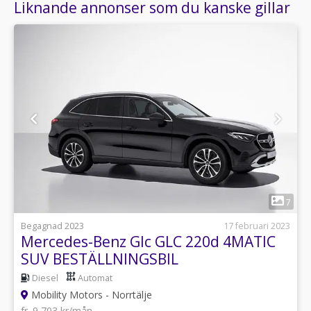
Liknande annonser som du kanske gillar
1
7
Begagnad 2023
17 februari 2023
Mercedes-Benz Glc GLC 220d 4MATIC
SUV BESTÄLLNINGSBIL
Diesel
Automat
Mobility Motors - Norrtälje
fr. 9 703 kr/mån