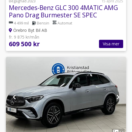
Begagnad 2023
15 april 2025
Mercedes-Benz GLC 300 4MATIC AMG
Pano Drag Burmester SE SPEC
4 499 mil
Bensin
Automat
Örebro Byt Bil AB
fr. 9 875 kr/mån
609 500 kr
Visa mer
1