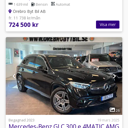
1 639 mil
Bensin
Automat
Örebro Byt Bil AB
fr. 11 738 kr/mån
724 500 kr
Visa mer
1
26
Begagnad 2023
19 mars 2025
Mercedes-Benz GLC 300 e 4MATIC AMG