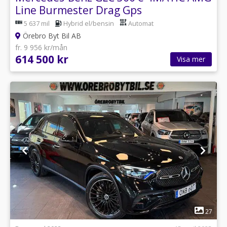
Line Burmester Drag Gps
5 637 mil
Hybrid el/bensin
Automat
Örebro Byt Bil AB
fr. 9 956 kr/mån
614 500 kr
Visa mer
1
27