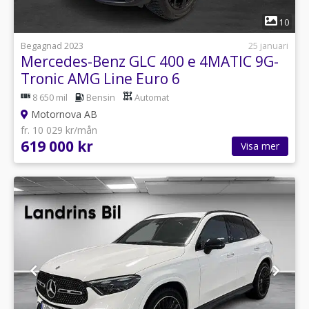
1
10
Begagnad 2023
25 januari
Mercedes-Benz GLC 400 e 4MATIC 9G-
Tronic AMG Line Euro 6
8 650 mil
Bensin
Automat
Motornova AB
fr. 10 029 kr/mån
619 000 kr
Visa mer