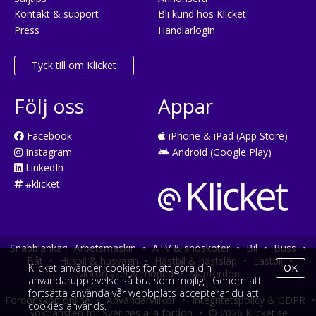
Kontakt & support
Bli kund hos Klicket
Press
Handlarlogin
Tyck till om Klicket
Följ oss
Appar
Facebook
iPhone & iPad (App Store)
Instagram
Android (Google Play)
LinkedIn
#klicket
Snabblänkar:
Arbetsmaskin
•
ATV & snöskoter
•
Bil
•
Buss
•
Båt
•
Husbil & husvagn
•
Hästbil & hästsläp
•
Lastbil
•
Klicket använder cookies för att göra din
OK
Motorcykel & moped
•
Släpfordon
användarupplevelse så bra som möjligt. Genom att
fortsätta använda vår webbplats accepterar du att
Fordonsköp online
•
Användarvillkor
•
Integritetspolicy & GDPR
•
cookies används.
Söktjänsten för Sveriges alla fordon
•
© 2026 Klicket.se