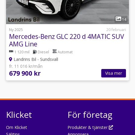
1
14
Ny 2025
20 februari
Mercedes-Benz GLC 220 d 4MATIC SUV
AMG Line
Premium/Värmare/Burmester
1 120 mil
Diesel
Automat
Landrins Bil - Sundsvall
fr. 11 016 kr/mån
679 900 kr
Visa mer
Klicket
För företag
Om Klicket
Produkter & tjänster
Säljtips
Annonsera