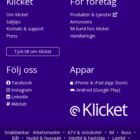
Klicket
För företag
Om Klicket
Produkter & tjänster
Säljtips
Annonsera
Kontakt & support
Bli kund hos Klicket
Press
Handlarlogin
Tyck till om Klicket
Följ oss
Appar
Facebook
iPhone & iPad (App Store)
Instagram
Android (Google Play)
LinkedIn
#klicket
Snabblänkar:
Arbetsmaskin
•
ATV & snöskoter
•
Bil
•
Buss
•
Båt
•
Husbil & husvagn
•
Hästbil & hästsläp
•
Lastbil
•