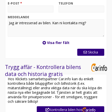
vindrutespolare, Interiört belysningspaket, EASY-PACK
E-POST
*
TELEFON
baklucka med elektrisk öppning, Panelbelysning md
olika färgval, Multifunktionssportratt i Nappa, AMG
Line Interiör, AMG Line exteriör, Parkeringspaket med
MEDDELANDE
backkamera, Spegelpaket, Säteskomfortpaket, MBUX
Navigationspaket, Version Advanced, Elinställbart
svankstöd 4-vägs, Trådlöst laddningssystem för
mobiltelefon, Bagagerumspaket, Körprogramsväljare
DYNAMIC SELECT, Takrails i elektropolerat
Visa fler fält
aluminiumium, Mittkonsol i blankt svart, USB-paket,
Markbelysning med projicering av Mercedes,
Skicka
Smartphone integration, Apple™ CarPlay, Interiörpanel
i silvergrå rutoptik, Baksäte fällbart/delbart,
Förvaringspaket, Mercedes-Benz nödanropsystem (E-
Trygg affär - Kontrollera bilens
Call), Live Traffic Info, Utökat läder på paneler, 1,a reg
data och historia gratis
dag 2025-04-30, Leasingbar bil, Moms bil, Inkommande
Hos Klickets samarbetspartner Car.info kan du enkelt
bil, Ring eller maila för mer info
kontrollera både biluppgifter och bilhistorik (t.ex.
mätarställning) eller andra viktiga data när du ska köpa din
nästa nya eller begagnade bil. Tjänsten är helt gratis att
använda för privatpersoner - för ett smidigare, tryggare
och säkrare bilköp!
Kontrollera bilen hos