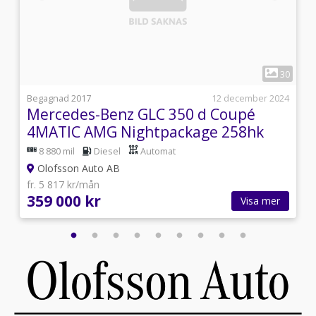
1
6
30
j
Begagnad 2017
12 december 2024
Mercedes-Benz GLC 350 d Coupé
4MATIC AMG Nightpackage 258hk
8 880 mil
Diesel
Automat
Olofsson Auto AB
fr. 5 817 kr/mån
359 000 kr
Visa mer