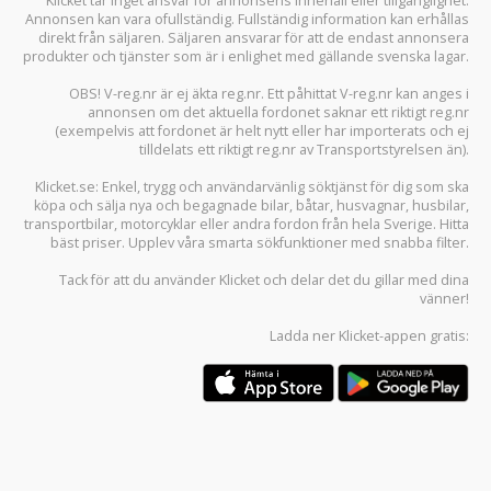
Klicket tar inget ansvar för annonsens innehåll eller tillgänglighet.
Annonsen kan vara ofullständig. Fullständig information kan erhållas
direkt från säljaren. Säljaren ansvarar för att de endast annonsera
produkter och tjänster som är i enlighet med gällande svenska lagar.
OBS! V-reg.nr är ej äkta reg.nr. Ett påhittat V-reg.nr kan anges i
annonsen om det aktuella fordonet saknar ett riktigt reg.nr
(exempelvis att fordonet är helt nytt eller har importerats och ej
tilldelats ett riktigt reg.nr av Transportstyrelsen än).
Klicket.se
: Enkel, trygg och användarvänlig söktjänst för dig som ska
köpa och sälja
nya och begagnade bilar
,
båtar
,
husvagnar
,
husbilar
,
transportbilar
,
motorcyklar
eller andra fordon från hela Sverige. Hitta
bäst priser. Upplev våra smarta sökfunktioner med snabba filter.
Tack för att du använder
Klicket
och delar det du gillar med dina
vänner!
Ladda ner
Klicket-appen
gratis: