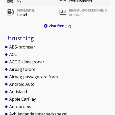
Ny
Fyrhjulsdriven
DRIVMEDEL
BRÄNSLEFÖRBRUKNING
Diesel
BLANDAD
Visa fler
(12)
Utrustning
ABS-bromsar
ACC
ACC 2 klimatzoner
Airbag förare
Airbag passagerare fram
Android Auto
Antisladd
Apple CarPlay
Autobroms
Avbländande innerbackspegel