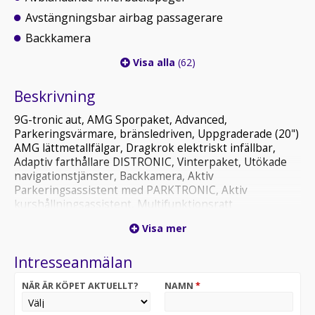
Avstängningsbar airbag passagerare
Backkamera
Visa alla
(62)
Beskrivning
9G-tronic aut, AMG Sporpaket, Advanced,
Parkeringsvärmare, bränsledriven, Uppgraderade (20")
AMG lättmetallfälgar, Dragkrok elektriskt infällbar,
Adaptiv farthållare DISTRONIC, Vinterpaket, Utökade
navigationstjänster, Backkamera, Aktiv
Parkeringsassistent med PARKTRONIC, Aktiv
kurshållningsassistent, Multifunktionsratt
eluppvärmbar, AMG sportstolar, Artico
Visa mer
läder/mikrofiber MICR, Förardisplay 31,2 cm (12,3"),
Elektriskt infällbara ytterbackspeglar, MBUX
Intresseanmälan
multimediesystem, Automatisk klimatanläggning
THERMATIC, Automatisk ljusbildsreglering, HIGH
NÄR ÄR KÖPET AKTUELLT?
NAMN
*
PERFORMANCE LED-strålkastare, Mörktonade rutor,
Medieskärm 30,2 cm (11,9"), Uppvärmbar