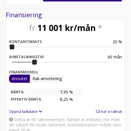
Finansiering
fr
11 001
kr/mån
*
20
%
KONTANTINSATS
60
mån
AVBETALNINGSTID
FINANSMODELL
Annuitet
Rak amortering
7,95 %
RÄNTA
8,25
%
EFFEKTIV RÄNTA
Öppna kalkylator
Så har vi räknat
Detta är ett räkneexempel. Räntan är indikativ, hör med
din säljare för exakt räntenivå. Kontantinsatsen måste vara
minst 20 %.