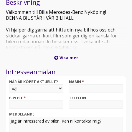
Beskrivning
Välkommen till Bilia Mercedes-Benz Nyköping!
DENNA BIL STÅR I VÅR BILHALL.
Vi hjälper dig gärna att hitta din nya bil hos oss och
skickar gärna en kort film som ger dig en känsla för
bilen redan innan du besöker oss. Tveka inte att
kontakta oss på info.nyk@bilia.se
Du hittar oss på Kocks Väg 8, där vi erbjuder ett stort
Visa mer
utbud av begagnade bilar och nya Mercedes-Benz
person- och transportbilar.
Intresseanmälan
Byt in eller sälj din bil?
NÄR ÄR KÖPET AKTUELLT?
NAMN
*
Vi tar gärna din nuvarande bil i inbyte och erbjuder
kostnadsfri värdering.
E-POST
*
TELEFON
Vill du hellre sälja din bil direkt? Hör av dig – vi gör
processen enkel och smidig.
MEDDELANDE
Alla våra Mercedes-Benz Certifierade bilar levereras
med 2 års garanti från leveransdatum.