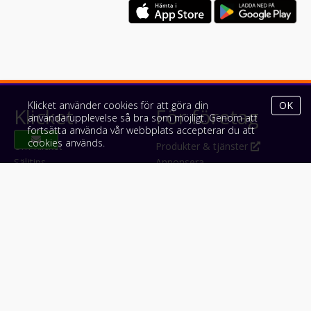
Klicket använder cookies för att göra din
OK
Klicket
För företag
användarupplevelse så bra som möjligt. Genom att
fortsätta använda vår webbplats accepterar du att
cookies används.
Om Klicket
Produkter & tjänster
Säljtips
Annonsera
Kontakt & support
Bli kund hos Klicket
Press
Handlarlogin
Tyck till om Klicket
Följ oss
Appar
Facebook
iPhone & iPad (App Store)