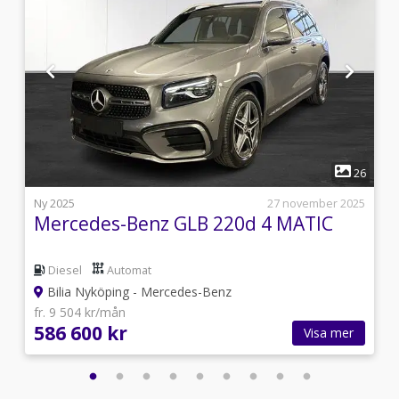
1
1
26
0
Ny 2025
27 november 2025
Mercedes-Benz GLB 220d 4 MATIC
Diesel
Automat
Bilia Nyköping - Mercedes-Benz
fr. 9 504 kr/mån
586 600 kr
Visa mer