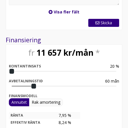
Vi reserverar oss för eventuella skrivfel eller avvikelser
i annonsen. Information om utrustning, tillbehör eller
Visa fler fält
specifikationer kan skilja sig från det faktiska fordonet.
Köparen ansvarar för att kontrollera uppgifterna vid
Skicka
köp, och köpeavtalet gäller alltid före annonsens
innehåll.
Finansiering
fr
11 657
kr/mån
*
20
%
KONTANTINSATS
60
mån
AVBETALNINGSTID
FINANSMODELL
Annuitet
Rak amortering
7,95 %
RÄNTA
8,24
%
EFFEKTIV RÄNTA