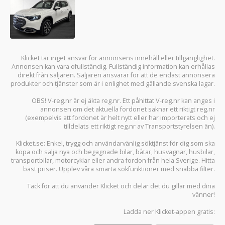
Klicket tar inget ansvar för annonsens innehåll eller tillgänglighet.
Annonsen kan vara ofullständig. Fullständig information kan erhållas
direkt från säljaren. Säljaren ansvarar för att de endast annonsera
produkter och tjänster som är i enlighet med gällande svenska lagar.
OBS! V-reg.nr är ej äkta reg.nr. Ett påhittat V-reg.nr kan anges i
annonsen om det aktuella fordonet saknar ett riktigt reg.nr
(exempelvis att fordonet är helt nytt eller har importerats och ej
tilldelats ett riktigt reg.nr av Transportstyrelsen än).
Klicket.se
: Enkel, trygg och användarvänlig söktjänst för dig som ska
köpa och sälja
nya och begagnade bilar
,
båtar
,
husvagnar
,
husbilar
,
transportbilar
,
motorcyklar
eller andra fordon från hela Sverige. Hitta
bäst priser. Upplev våra smarta sökfunktioner med snabba filter.
Tack för att du använder
Klicket
och delar det du gillar med dina
vänner!
Ladda ner
Klicket-appen
gratis: