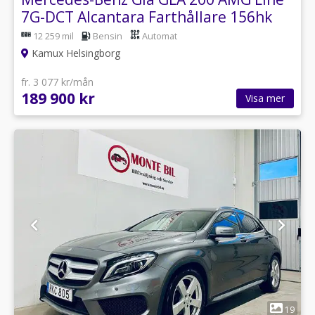
7G-DCT Alcantara Farthållare 156hk
12 259 mil
Bensin
Automat
Kamux Helsingborg
fr. 3 077 kr/mån
189 900 kr
Visa mer
1
19