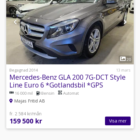
1
20
Begagnad 2014
13 mars
Mercedes-Benz GLA 200 7G-DCT Style
Line Euro 6 *Gotlandsbil *GPS
16 000 mil
Bensin
Automat
Majas Fritid AB
fr. 2 584 kr/mån
159 500 kr
Visa mer