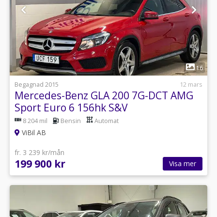
1
16
Begagnad 2015
12 mars
Mercedes-Benz GLA 200 7G-DCT AMG
Sport Euro 6 156hk S&V
8 204 mil
Bensin
Automat
ViBil AB
fr. 3 239 kr/mån
199 900 kr
Visa mer