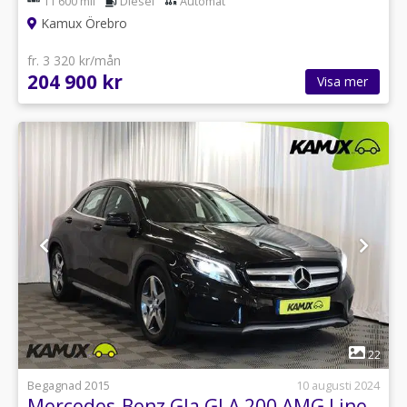
11 600 mil
Diesel
Automat
Kamux Örebro
fr. 3 320 kr/mån
204 900 kr
Visa mer
1
22
Begagnad 2015
10 augusti 2024
Mercedes-Benz Gla GLA 200 AMG Line