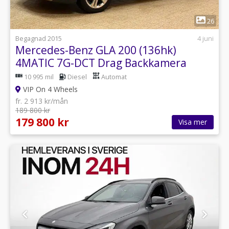
1
26
Begagnad 2015
4 juni
Mercedes-Benz GLA 200 (136hk)
4MATIC 7G-DCT Drag Backkamera
vinterdäck
10 995 mil
Diesel
Automat
VIP On 4 Wheels
fr. 2 913 kr/mån
189 800 kr
179 800 kr
Visa mer