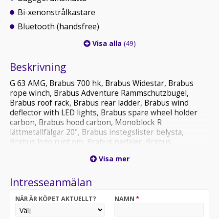
Bi-xenonstrålkastare
Bluetooth (handsfree)
Visa alla
(49)
Beskrivning
G 63 AMG, Brabus 700 hk, Brabus Widestar, Brabus
rope winch, Brabus Adventure Rammschutzbugel,
Brabus roof rack, Brabus rear ladder, Brabus wind
deflector with LED lights, Brabus spare wheel holder
carbon, Brabus hood carbon, Monoblock R
lättmetallfälgar 20", Brabus instegslister belysta,
Brabus logo runt om, Brabus pedaler, Brabus
velourmattor, Brabus bromsok i rött, Utökade
Visa mer
navigationstjänster, Aktiv urshållningsassistent,
Motorkåpa i AMG kolfiber, Parkeringsvärmare med
Intresseanmälan
fjärr, AMG bromsok lackerade i rött, Mercedes-Benz
nödsamtalsfunktion, Live traffic information,
NÄR ÄR KÖPET AKTUELLT?
NAMN
*
Underhållningspaket i baksäte, Burmester® Surround
Soundsystem, Parkeringassistent Parktronic, Adaptiv