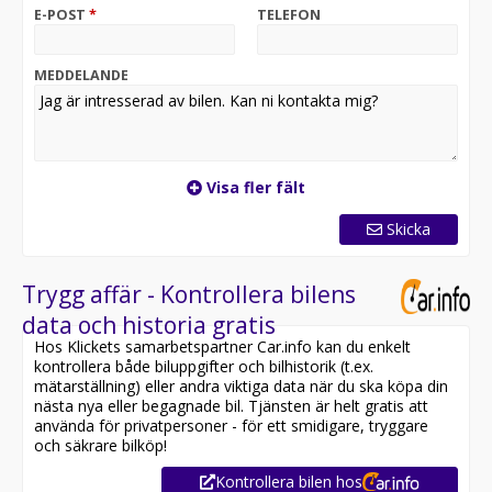
farthållare Distronic, Elektrisk taklucka i glasutförande,
E-POST
*
TELEFON
Uppvärmbar vindruta, Innertak i svart alcantara,
Panelbelysning, 360-graders backkamerasystem,
Multibeam LED-strålkastare, AMG Performance ratt i
MEDDELANDE
kolfiber/Alcantara, Rattvärme, AMG Night package,
Superior Line interiör, Performancepaket, Dragkrok,
Värmmeisolerande och mörktonade rutor, Leasebar bil,
För mer info vänligen ring eller maila!
Visa fler fält
Skicka
Trygg affär - Kontrollera bilens
data och historia gratis
Hos Klickets samarbetspartner Car.info kan du enkelt
kontrollera både biluppgifter och bilhistorik (t.ex.
mätarställning) eller andra viktiga data när du ska köpa din
nästa nya eller begagnade bil. Tjänsten är helt gratis att
använda för privatpersoner - för ett smidigare, tryggare
och säkrare bilköp!
Kontrollera bilen hos