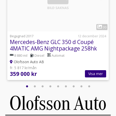
1
6
30
j
Begagnad 2017
12 december 2024
Mercedes-Benz GLC 350 d Coupé
4MATIC AMG Nightpackage 258hk
8 880 mil
Diesel
Automat
Olofsson Auto AB
fr. 5 817 kr/mån
359 000 kr
Visa mer