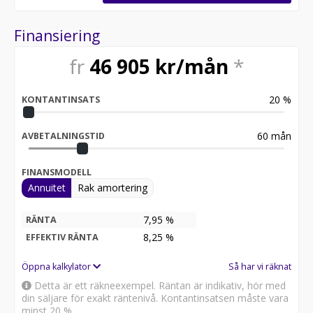
Finansiering
fr
46 905
kr/mån
*
20
%
KONTANTINSATS
60
mån
AVBETALNINGSTID
FINANSMODELL
Annuitet
Rak amortering
7,95 %
RÄNTA
8,25
%
EFFEKTIV RÄNTA
Öppna kalkylator
Så har vi räknat
Detta är ett räkneexempel. Räntan är indikativ, hör med
din säljare för exakt räntenivå. Kontantinsatsen måste vara
minst 20 %.