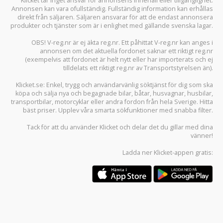
Klicket tar inget ansvar för annonsens innehåll eller tillgänglighet.
Annonsen kan vara ofullständig. Fullständig information kan erhållas
direkt från säljaren. Säljaren ansvarar för att de endast annonsera
produkter och tjänster som är i enlighet med gällande svenska lagar.
OBS! V-reg.nr är ej äkta reg.nr. Ett påhittat V-reg.nr kan anges i
annonsen om det aktuella fordonet saknar ett riktigt reg.nr
(exempelvis att fordonet är helt nytt eller har importerats och ej
tilldelats ett riktigt reg.nr av Transportstyrelsen än).
Klicket.se
: Enkel, trygg och användarvänlig söktjänst för dig som ska
köpa och sälja
nya och begagnade bilar
,
båtar
,
husvagnar
,
husbilar
,
transportbilar
,
motorcyklar
eller andra fordon från hela Sverige. Hitta
bäst priser. Upplev våra smarta sökfunktioner med snabba filter.
Tack för att du använder
Klicket
och delar det du gillar med dina
vänner!
Ladda ner
Klicket-appen
gratis: