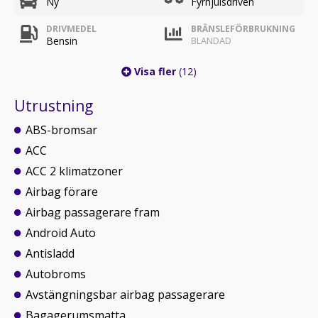
Ny
Fyrhjulsdriven
DRIVMEDEL
BRÄNSLEFÖRBRUKNING
Bensin
BLANDAD
Visa fler
(12)
Utrustning
ABS-bromsar
ACC
ACC 2 klimatzoner
Airbag förare
Airbag passagerare fram
Android Auto
Antisladd
Autobroms
Avstängningsbar airbag passagerare
Bagagerumsmatta