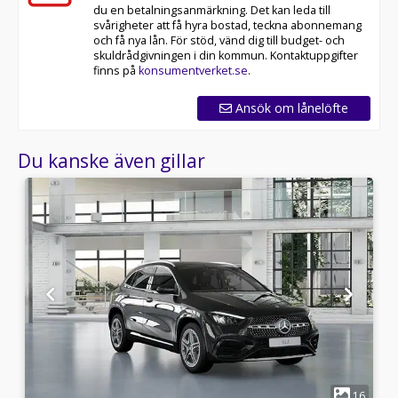
du en betalningsanmärkning. Det kan leda till
svårigheter att få hyra bostad, teckna abonnemang
och få nya lån. För stöd, vänd dig till budget- och
skuldrådgivningen i din kommun. Kontaktuppgifter
finns på
konsumentverket.se
.
Ansök om lånelöfte
Du kanske även gillar
1
7
16