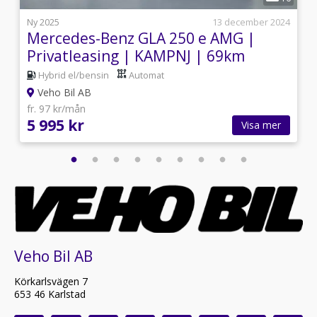
5
Ny 2025
13 december 2024
Mercedes-Benz GLA 250 e AMG |
m
Privatleasing | KAMPNJ | 69km
Räckvidd
Hybrid el/bensin
Automat
Veho Bil AB
fr. 97 kr/mån
5 995 kr
Visa mer
Veho Bil AB
Körkarlsvägen 7
653 46 Karlstad