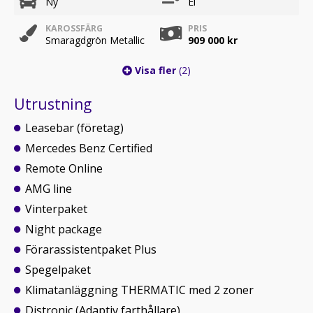
Ny
El
KAROSSFÄRG
PRIS
Smaragdgrön Metallic
909 000 kr
Visa fler
(2)
Utrustning
Leasebar (företag)
Mercedes Benz Certified
Remote Online
AMG line
Vinterpaket
Night package
Förarassistentpaket Plus
Spegelpaket
Klimatanläggning THERMATIC med 2 zoner
Distronic (Adaptiv farthållare)