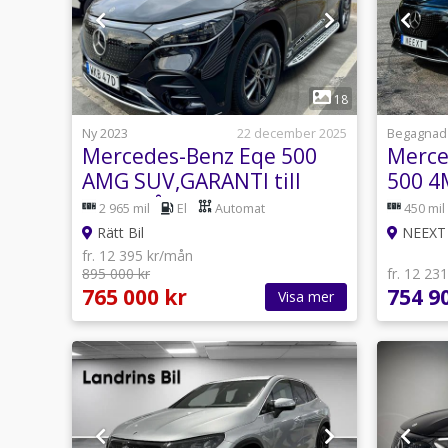
1
18
Ny 2023
22 december 2025
Begagnad
Mercedes-Benz Eqe 500
Merce
AMG SUV,GARANTI till
500 4
2028, SÅLD
AMG 
2 965 mil
El
Automat
450 mil
Rätt Bil
NEEXT
fr. 12 395 kr/mån
895 000 kr
fr. 12 23
765 000 kr
754 9
Visa mer