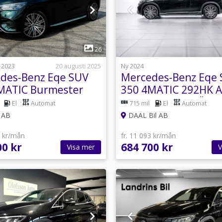
1
1
26
 2023
20 augusti 2025
Ny 2024
des-Benz Eqe SUV
Mercedes-Benz Eqe
MATIC Burmester
350 4MATIC 292HK 
/ MOMS/VAT
LINE 360-KAM VÄRM
El
Automat
715 mil
El
Automat
DRAG
 AB
DAAL Bil AB
1 kr/mån
fr. 11 093 kr/mån
00 kr
684 700 kr
Visa mer
V