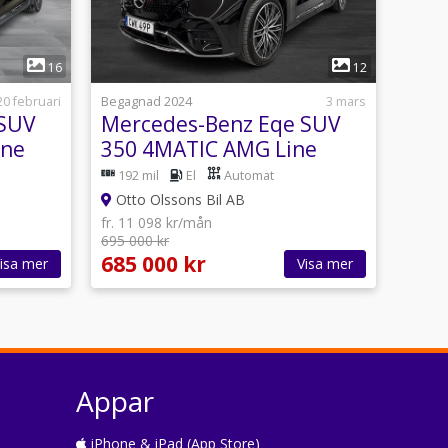
1
16
12
20 februari
Begagnad 2024
3 mars
 SUV
Mercedes-Benz Eqe SUV
ine
350 4MATIC AMG Line
-
Advanced Plus
192 mil
El
Automat
Otto Olssons Bil AB
fr. 11 098 kr/mån
695 000 kr
685 000 kr
isa mer
Visa mer
Appar
iPhone & iPad (App Store)