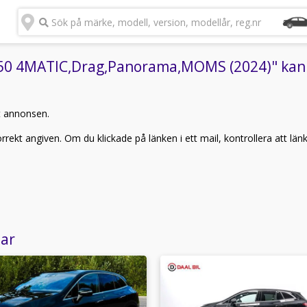
Sök på märke, modell, version, modellår, reg.nr
0 4MATIC,Drag,Panorama,MOMS (2024)" kan in
t annonsen.
rekt angiven. Om du klickade på länken i ett mail, kontrollera att län
lar