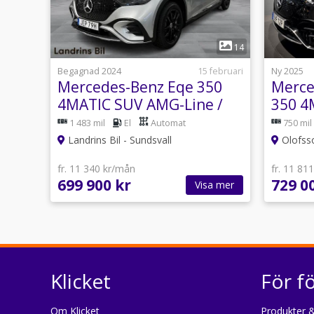
1
14
Begagnad 2024
15 februari
Ny 2025
Mercedes-Benz Eqe 350
Merce
4MATIC SUV AMG-Line /
350 4
Dragkrok
Advan
1 483 mil
El
Automat
750 mil
21tu
Landrins Bil - Sundsvall
Olofss
fr. 11 340 kr/mån
fr. 11 81
699 900 kr
729 0
Visa mer
Klicket
För f
Om Klicket
Produkter &