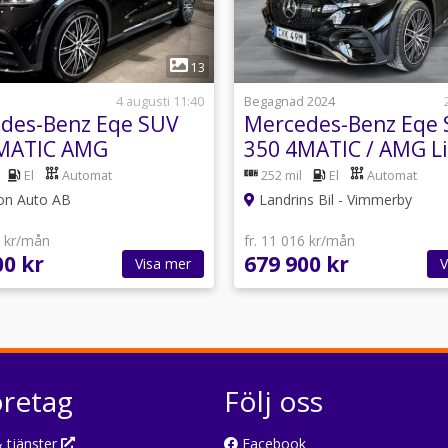
1
1
13
4 augusti 11:40
Begagnad 2024
des-Benz Eqe SUV
Mercedes-Benz Eqe
MATIC AMG
350 4MATIC / AMG L
ced Plus Drag
Advanced Plus / 360
El
Automat
252 mil
El
Automat
m
kamera / MOMS
on Auto AB
Landrins Bil - Vimmerby
1 kr/mån
fr. 11 016 kr/mån
00 kr
679 900 kr
Visa mer
V
öretag
Följ oss
 tjänster
Facebook