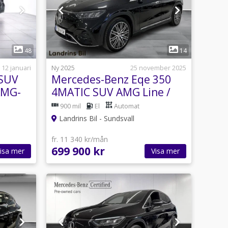
1
48
14
12 januari
Ny 2025
25 november 2025
 SUV
Mercedes-Benz Eqe 350
AMG-
4MATIC SUV AMG Line /
ARE
Dragkrok
900 mil
El
Automat
Landrins Bil - Sundsvall
fr. 11 340 kr/mån
699 900 kr
isa mer
Visa mer