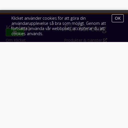
Klicket använder cookies för att göra din
OK
användarupplevelse så bra som möjligt. Genom att
Klicket
För företag
fortsätta använda vår webbplats accepterar du att
cookies används.
Om Klicket
Produkter & tjänster
Säljtips
Annonsera
Kontakt & support
Bli kund hos Klicket
Press
Handlarlogin
Tyck till om Klicket
Följ oss
Appar
Facebook
iPhone & iPad (App Store)
Instagram
Android (Google Play)
LinkedIn
#klicket