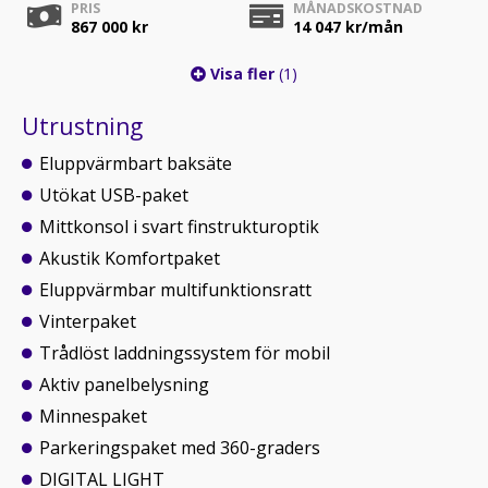
PRIS
MÅNADSKOSTNAD
867 000 kr
14 047
kr/mån
Visa fler
(1)
Utrustning
Eluppvärmbart baksäte
Utökat USB-paket
Mittkonsol i svart finstrukturoptik
Akustik Komfortpaket
Eluppvärmbar multifunktionsratt
Vinterpaket
Trådlöst laddningssystem för mobil
Aktiv panelbelysning
Minnespaket
Parkeringspaket med 360-graders
DIGITAL LIGHT