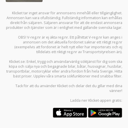
Klicket tar inget ansvar för annonsens innehåll eller tillgänglighet.
Annonsen kan vara ofullständig. Fullständig information kan erhållas
direkt från säljaren. Säljaren ansvarar för att de endast annonsera
produkter och tjänster som är i enlighet med gällande svenska lagar.
OBS! V-reg.nr är ej äkta reg.nr. Ett påhittat V-reg.nr kan anges i
annonsen om det aktuella fordonet saknar ett riktigt reg.nr
(exempelvis att fordonet är helt nytt eller har importerats och ej
tilldelats ett riktigt reg.nr av Transportstyrelsen än).
Klicket.se
: Enkel, trygg och användarvänlig söktjänst för dig som ska
köpa och sälja
nya och begagnade bilar
,
båtar
,
husvagnar
,
husbilar
,
transportbilar
,
motorcyklar
eller andra fordon från hela Sverige. Hitta
bäst priser. Upplev våra smarta sökfunktioner med snabba filter.
Tack för att du använder
Klicket
och delar det du gillar med dina
vänner!
Ladda ner
Klicket-appen
gratis: