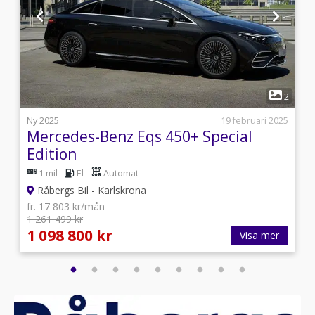
1
2
2
j
Ny 2025
19 februari 2025
Mercedes-Benz Eqs 450+ Special
Edition
1 mil
El
Automat
Råbergs Bil - Karlskrona
fr. 17 803 kr/mån
1 261 499 kr
1 098 800 kr
Visa mer