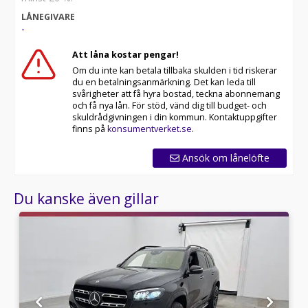
* Störst i Sverige på begagnade bilar
LÅNEGIVARE
* Erbjuder hemleverans i hela Sverige
-
* 14 dagars helförsäkring via Folksam
* Över 10 tusen omdömen på Trustpilot
Att låna kostar pengar!
* Våra bilar är testade på över 100 punkter
Om du inte kan betala tillbaka skulden i tid riskerar
* Kvalitetssäkrade bilar
du en betalningsanmärkning. Det kan leda till
svårigheter att få hyra bostad, teckna abonnemang
Välkommen till Riddermark Bil AB, Sveriges största
och få nya lån. För stöd, vänd dig till budget- och
märkesoberoende bilfirma! Vi säljer cirka 55000 bilar
skuldrådgivningen i din kommun. Kontaktuppgifter
om året. Alla våra bilar är leveransklara och vi erbjuder
finns på
konsumentverket.se
.
även hemleverans i hela Sverige.
Ansök om lånelöfte
Eftersom vi har väldigt korta lagertider på våra bilar
rekommenderar vi våra kunder att ringa oss på 063-
Du kanske även gillar
87040 för att kontrollera att fordonet finns kvar! Vi
ordnar en finansiering som passar just dina behov och
tar gärna din bil i inbyte.
Telefontider:
Besökstider i butik:
Välkomna!