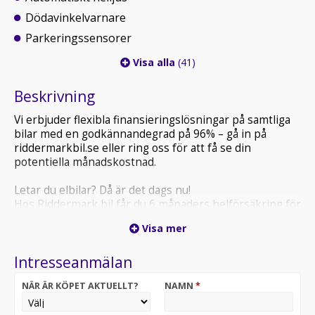
Dödavinkelvarnare
Parkeringssensorer
Visa alla
(41)
Beskrivning
Vi erbjuder flexibla finansieringslösningar på samtliga
bilar med en godkännandegrad på 96% – gå in på
riddermarkbil.se eller ring oss för att få se din
potentiella månadskostnad.
Letar du elbilar? Då är det dags nu!
Hos Riddermark bil får du 6 månaders helförsäkring för
endast 3500:-
Visa mer
Välj bland 700 leveransklara elbilar - Riddermark bil!
Intresseanmälan
Riddermark Bil har Sveriges NÖJDASTE kunder enligt
Trustpilot
NÄR ÄR KÖPET AKTUELLT?
NAMN
*
*THH99A* *Vi tar emot alla inbyten och erbjuder
hemleverans i hela Sverige!*