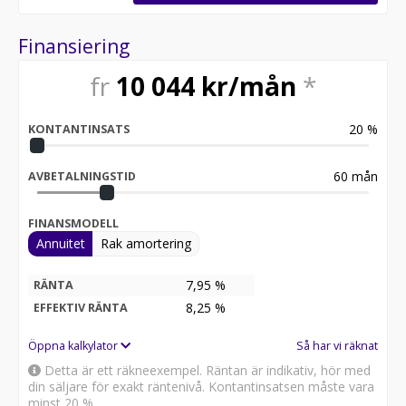
Benz EQE SUV i lager. Se våra bilar på
https://www.riddermarkbil.se/kopa-bil/?
Finansiering
series=eqe%20suv
fr
10 044
kr/mån
*
Övrig information om bilen:
Elräckvidd enligt WLTP på 525 km
Besiktigad till och med 2027-01-31
20
%
KONTANTINSATS
Endast 1 tidigare brukare
Leasbar för företag
Möjlighet till 12-60 månaders garanti
60
mån
AVBETALNINGSTID
Servicehistorik:
FINANSMODELL
2025-02-18 - 2987 mil
Annuitet
Rak amortering
2026-03-09 - 5971 mil
Besök
7,95 %
RÄNTA
för att:
8,25
%
EFFEKTIV RÄNTA
• Se närbilder och film på bilen
• Reservera bilen direkt online
Öppna kalkylator
Så har vi räknat
• Få mer info om utrustning och tillval
Detta är ett räkneexempel. Räntan är indikativ, hör med
din säljare för exakt räntenivå. Kontantinsatsen måste vara
Därför ska du välja Riddermark Bil:
minst 20 %.