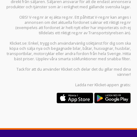
direkt från säljaren. Säljaren ansvarar för att de endast annonsera
produkter och tjänster som är i enlighet med gällande svenska lagar.
OBS! V-reg.nr är ej äkta reg.nr. Ett påhittat V-reg.nr kan anges i
annonsen om det aktuella fordonet saknar ett riktigt reg.nr
(exempelvis att fordonet är helt nytt eller har importerats och ej
tilldelats ett riktigt reg.nr av Transportstyrelsen än).
Klicket.se
: Enkel, trygg och användarvänlig söktjänst för dig som ska
köpa och sälja
nya och begagnade bilar
,
båtar
,
husvagnar
,
husbilar
,
transportbilar
,
motorcyklar
eller andra fordon från hela Sverige. Hitta
bäst priser. Upplev våra smarta sökfunktioner med snabba filter.
Tack för att du använder
Klicket
och delar det du gillar med dina
vänner!
Ladda ner
Klicket-appen
gratis: