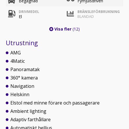
Begagnad
Fyrhjulsdriven
DRIVMEDEL
BRÄNSLEFÖRBRUKNING
El
BLANDAD
Visa fler
(12)
Utrustning
AMG
4Matic
Panoramatak
360° kamera
Navigation
Helskinn
Elstol med minne förare och passagerare
Ambient lighting
Adaptiv farthållare
Automatiskt helljus