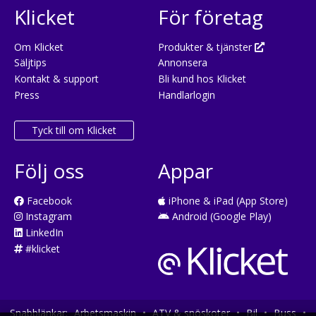
Klicket
För företag
Om Klicket
Produkter & tjänster
Säljtips
Annonsera
Kontakt & support
Bli kund hos Klicket
Press
Handlarlogin
Tyck till om Klicket
Följ oss
Appar
Facebook
iPhone & iPad (App Store)
Instagram
Android (Google Play)
LinkedIn
#klicket
Snabblänkar:
Arbetsmaskin
•
ATV & snöskoter
•
Bil
•
Buss
•