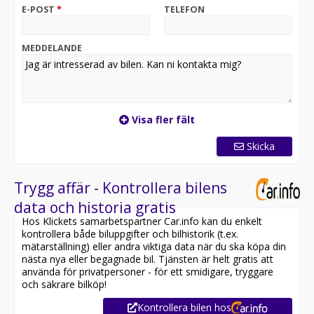
E-POST
*
TELEFON
Nu finns möjligheten att förvärva en exklusiv
helelektrisk premium-SUV som kombinerar avancerad
teknik, imponerande komfort och kraftfull prestanda.
MEDDELANDE
Mercedes-Benz EQE SUV 350 4MATIC är skapad för dig
som vill uppleva framtidens mobilitet utan att
kompromissa med vare sig kvalitet, utrymme eller
körglädje.
Visa fler fält
OBS: Vänligen ring oss innan ditt besök för att
säkerställa att bilen finns i butiken, då den kan vara
Skicka
placerad på en annan anläggning eller reserverad
Utrustning inkluderar:
Trygg affär - Kontrollera bilens
- AMG
data och historia gratis
- Moms / Leasebar
Hos Klickets samarbetspartner Car.info kan du enkelt
- 360° kamera
kontrollera både biluppgifter och bilhistorik (t.ex.
- Panoramatak
mätarställning) eller andra viktiga data när du ska köpa din
- Navigation
nästa nya eller begagnade bil. Tjänsten är helt gratis att
- Skinnklädsel
använda för privatpersoner - för ett smidigare, tryggare
- Elstolar med minne förare och passagerare
och säkrare bilköp!
Kontrollera bilen hos
Jämför denna bil med någon av våra andra Mercedes-