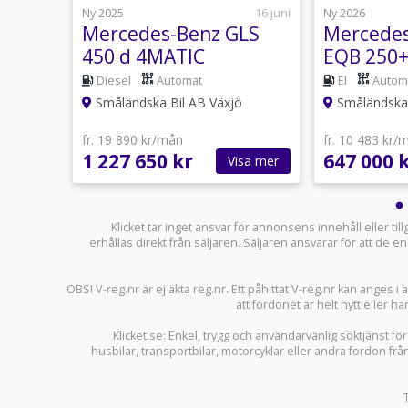
10 juli
Ny 2025
16 juni
Ny 2026
LC EQ
Mercedes-Benz GLS
Mercedes
450 d 4MATIC
EQB 250+
Edition
Diesel
Automat
El
Autom
ö
Småländska Bil AB Växjö
Småländska 
fr. 19 890 kr/mån
fr. 10 483 kr/
1 227 650 kr
647 000 
sa mer
Visa mer
Klicket tar inget ansvar för annonsens innehåll eller ti
erhållas direkt från säljaren. Säljaren ansvarar för att de
OBS! V-reg.nr är ej äkta reg.nr. Ett påhittat V-reg.nr kan anges 
att fordonet är helt nytt eller ha
Klicket.se
: Enkel, trygg och användarvänlig söktjänst fö
husbilar
,
transportbilar
,
motorcyklar
eller andra fordon frå