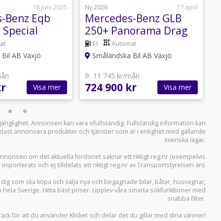
18 juni 2025
Ny 2026
17 april
B
-Benz Eqb
Mercedes-Benz GLB
 Special
250+ Panorama Drag
272hk
L
at
El
Automat
Bil AB Växjö
Småländska Bil AB Växjö
mån
fr. 11 745 kr/mån
f
kr
724 900 kr
4
Visa mer
Visa mer
llgänglighet. Annonsen kan vara ofullständig. Fullständig information kan
 endast annonsera produkter och tjänster som är i enlighet med gällande
svenska lagar.
i annonsen om det aktuella fordonet saknar ett riktigt reg.nr (exempelvis
r importerats och ej tilldelats ett riktigt reg.nr av Transportstyrelsen än).
r dig som ska köpa och sälja
nya och begagnade bilar
,
båtar
,
husvagnar
,
n hela Sverige. Hitta bäst priser. Upplev våra smarta sökfunktioner med
snabba filter.
Tack för att du använder
Klicket
och delar det du gillar med dina vänner!