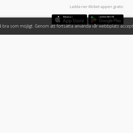
Ladda ner
Klicket-appen
gratis:
så bra som möjligt. Genom att fortsätta använda vår webbplats accept
öretag
Följ oss
 tjänster
Facebook
Instagram
 Klicket
LinkedIn
n
#klicket
er
•
Bil
•
Buss
•
Båt
•
Husbil & husvagn
•
Hästbil & hästsläp
•