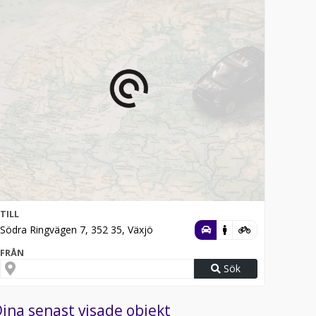
TILL
Södra Ringvägen 7, 352 35, Växjö
FRÅN
Sök
ina senast visade objekt