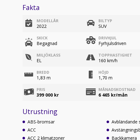
Fakta
MODELLÅR
BILTYP
2022
SUV
SKICK
DRIVHJUL
Begagnad
Fyrhjulsdriven
MILJÖKLASS
TOPPHASTIGHET
EL
160 km/h
BREDD
HÖJD
1,83 m
1,70 m
PRIS
MÅNADSKOSTNAD
399 000 kr
6 465
kr/mån
Utrustning
ABS-bromsar
Avbländande 
ACC
Avstängningsb
ACC 2 klimatzoner
Backkamera