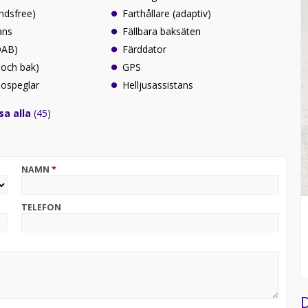
ndsfree)
Farthållare (adaptiv)
ans
Fällbara baksäten
(DAB)
Färddator
 och bak)
GPS
idospeglar
Helljusassistans
sa alla
(45)
NAMN
*
TELEFON
D