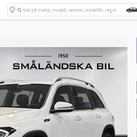
Sök på märke, modell, version, modellår, reg.nr