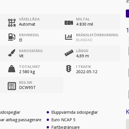
3
VÄXELLÅDA
MILTAL
Automat
4 830 mil
1
DRIVMEDEL
BRÄNSLEFÖRBRUKNING
El
BLANDAD
KAROSSFÄRG
LÄNGD
Vit
4,69 m
TOTALVIKT
I TRAFIK
2 580 kg
2022-05-12
REG.NR
DCW95T
K
sidospeglar
Eluppvärmda sidospeglar
ar airbag passagerare
Euro NCAP 5
Fartbegränsare