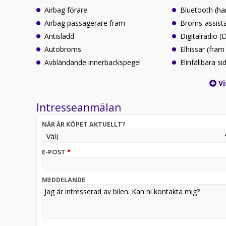
Airbag förare
Bluetooth (ha
Airbag passagerare fram
Broms-assist
Antisladd
Digitalradio 
Autobroms
Elhissar (fram
Avbländande innerbackspegel
Elinfällbara s
Vi
Intresseanmälan
NÄR ÄR KÖPET AKTUELLT?
E-POST
*
MEDDELANDE