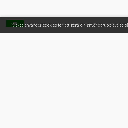
Klicket använder cookies för att göra din användarupplevelse 
Klicket
För f
Om Klicket
Produkter &
Säljtips
Annonsera
Kontakt & support
Bli kund hos
Press
Handlarlogi
Tyck till om Klicket
Snabblänkar:
Arbetsmaskin
•
ATV & snöskot