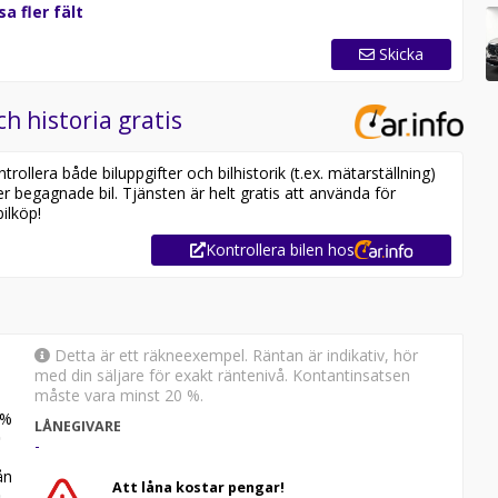
sa fler fält
Skicka
ch historia gratis
ollera både biluppgifter och bilhistorik (t.ex. mätarställning)
er begagnade bil. Tjänsten är helt gratis att använda för
ilköp!
Kontrollera bilen hos
Detta är ett räkneexempel. Räntan är indikativ, hör
med din säljare för exakt räntenivå. Kontantinsatsen
måste vara minst 20 %.
%
LÅNEGIVARE
-
n
Att låna kostar pengar!