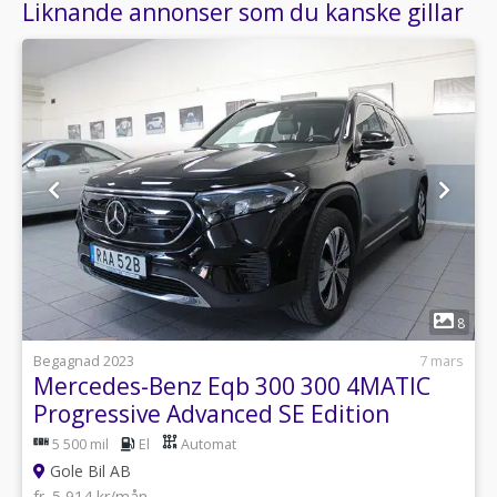
Liknande annonser som du kanske gillar
1
8
Begagnad 2023
7 mars
Mercedes-Benz Eqb 300 300 4MATIC
Progressive Advanced SE Edition
5 500 mil
El
Automat
Gole Bil AB
fr. 5 914 kr/mån