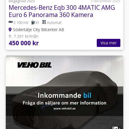
Begagnad 2023
3 december 2025
Mercedes-Benz Eqb 300 4MATIC AMG
Euro 6 Panorama 360 Kamera
2 100 mil
El
Automat
Södertälje City Bilcenter AB
fr. 7 291 kr/mån
450 000 kr
Visa mer