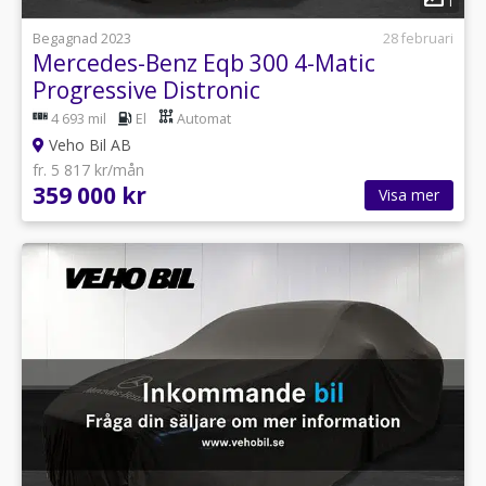
1
Begagnad 2023
28 februari
Mercedes-Benz Eqb 300 4-Matic
Progressive Distronic
4 693 mil
El
Automat
Veho Bil AB
fr. 5 817 kr/mån
359 000 kr
Visa mer