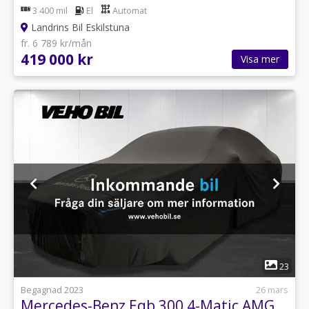
3 400 mil
El
Automat
Landrins Bil Eskilstuna
fr. 6 789 kr/mån
419 000 kr
Visa mer
1
23
Begagnad 2023
26 mars
Mercedes-Benz Eqb 300 4-Matic AMG