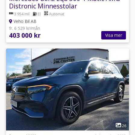
Distronic Minnesstolar
3 954 mil
El
Automat
Veho Bil AB
fr. 6 529 kr/mån
403 000 kr
Visa mer
1
26