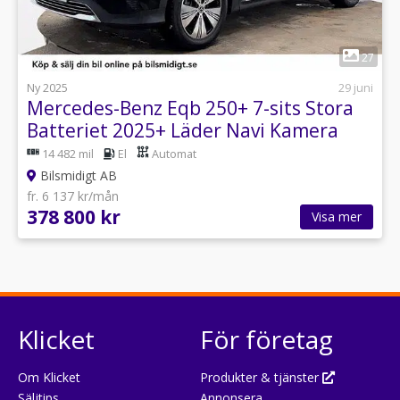
1
27
Ny 2025
29 juni
Mercedes-Benz Eqb 250+ 7-sits Stora
Batteriet 2025+ Läder Navi Kamera
Burmester
14 482 mil
El
Automat
Bilsmidigt AB
fr. 6 137 kr/mån
378 800 kr
Visa mer
Klicket
För företag
Om Klicket
Produkter & tjänster
Säljtips
Annonsera