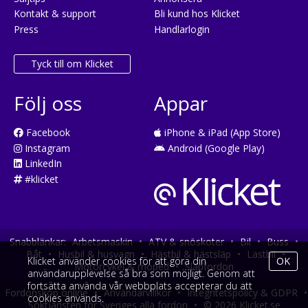
Kontakt & support
Bli kund hos Klicket
Press
Handlarlogin
Tyck till om Klicket
Följ oss
Appar
Facebook
iPhone & iPad (App Store)
Instagram
Android (Google Play)
LinkedIn
#klicket
Snabblänkar:
Arbetsmaskin
•
ATV & snöskoter
•
Bil
•
Buss
•
Båt
•
Husbil & husvagn
•
Hästbil & hästsläp
•
Lastbil
•
Klicket använder cookies för att göra din
OK
Motorcykel & moped
•
Släpfordon
användarupplevelse så bra som möjligt. Genom att
fortsätta använda vår webbplats accepterar du att
Fordonsköp online
•
Användarvillkor
•
Integritetspolicy & GDPR
•
cookies används.
Söktjänsten för Sveriges alla fordon
•
© 2026 Klicket.se