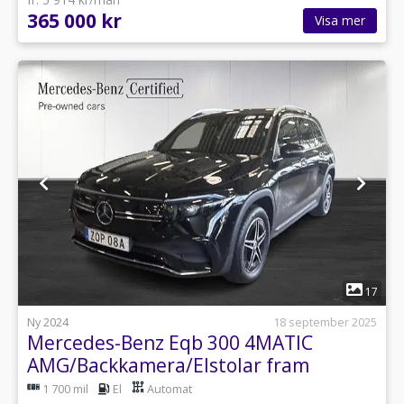
365 000 kr
Visa mer
1
17
Ny 2024
18 september 2025
Mercedes-Benz Eqb 300 4MATIC
AMG/Backkamera/Elstolar fram
1 700 mil
El
Automat