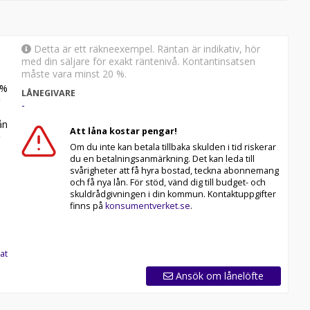
Detta är ett räkneexempel. Räntan är indikativ, hör
med din säljare för exakt räntenivå. Kontantinsatsen
måste vara minst 20 %.
%
LÅNEGIVARE
-
n
Att låna kostar pengar!
Om du inte kan betala tillbaka skulden i tid riskerar
du en betalningsanmärkning. Det kan leda till
svårigheter att få hyra bostad, teckna abonnemang
och få nya lån. För stöd, vänd dig till budget- och
skuldrådgivningen i din kommun. Kontaktuppgifter
finns på
konsumentverket.se
.
at
Ansök om lånelöfte