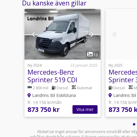
Du kanske även gillar
1
16
13
6 juni
Ny 2024
23 januari 2025
Ny 2025
Mercedes-Benz
Mercede
3 kWh
Sprinter 519 CDI
Sprinter 
ende
Volymskåp
Protop V
2 800 mil
Diesel
Automat
Diesel
M
Bakgavellyft C-Kort
Omg.lev
Landrins Bil Eskilstuna
Landrins Bil
fr. 14 156 kr/mån
fr. 14 156 kr/
873 750 kr
873 750 
sa mer
Visa mer
Klicket tar inget ansvar för annonsens innehåll eller ti
erhållas direkt från säljaren. Säljaren ansvarar för att de