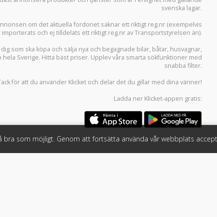
svenska lagar.
i annonsen om det aktuella fordonet saknar ett riktigt reg.nr (exempelvis
r importerats och ej tilldelats ett riktigt reg.nr av Transportstyrelsen än).
r dig som ska köpa och sälja
nya och begagnade bilar
,
båtar
,
husvagnar
,
n hela Sverige. Hitta bäst priser. Upplev våra smarta sökfunktioner med
snabba filter.
Tack för att du använder
Klicket
och delar det du gillar med dina vänner!
Ladda ner
Klicket-appen
gratis:
så bra som möjligt. Genom att fortsätta använda vår webbplats accept
öretag
Följ oss
 tjänster
Facebook