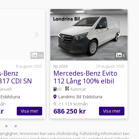
1
1
18
8
8 augusti 2025
Ny 2026
29 augusti 2025
N
s-Benz
Mercedes-Benz Evito
317 CDI SN
112 Lång 100% elbil
S
olymskåp
omgående leverans
A
anuell
El
Automat
 Eskilstuna
Landrins Bil Eskilstuna
mån
fr. 11 119 kr/mån
f
kr
686 250 kr
7
Visa mer
Visa mer
llgänglighet. Annonsen kan vara ofullständig. Fullständig information kan
 endast annonsera produkter och tjänster som är i enlighet med gällande