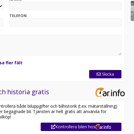
TELEFON
sa fler fält
Skicka
ch historia gratis
om vill sänka driftkostnaderna, köra elektriskt och
ollera både biluppgifter och bilhistorik (t.ex. mätarställning)
dagen.
er begagnade bil. Tjänsten är helt gratis att använda för
ilköp!
Kontrollera bilen hos
din bil