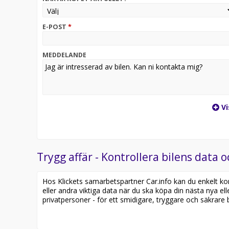
· Vinterpaket
E-POST
*
· Trägolv i lastutrymmet
· Inklätt skåp
MEDDELANDE
Villkor:
· Pris från 2 995:-/mån + moms
Vi
· 36 månader
· 3 000 mil
· Businessleasing med garanterat återköp
Trygg affär - Kontrollera bilens data o
Mercedes-Benz eCitan är ett smart val för företag s
Hos Klickets samarbetspartner Car.info kan du enkelt kontr
samtidigt ha en pålitlig arbetsbil som förenklar var
eller andra viktiga data när du ska köpa din nästa nya ell
privatpersoner - för ett smidigare, tryggare och säkrare b
Begränsat antal bilar i lager – först till kvarn gäller.
Kontakta oss för mer information eller för att boka 