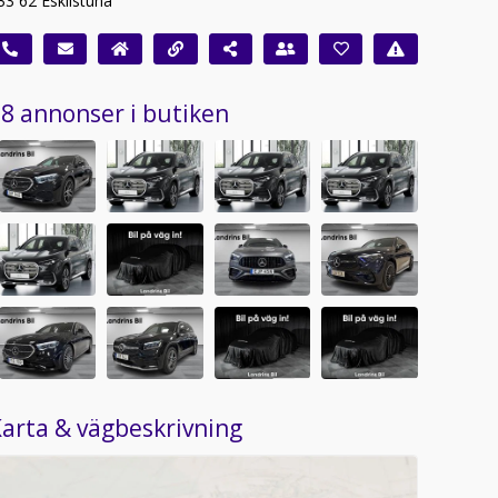
33 62 Eskilstuna
8 annonser i butiken
arta & vägbeskrivning