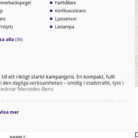
innerbackspegel
Farthållare
lp
Körfilsassistans
ans
Ljussensor
rrstyrt)
Läslampa
sa alla
(36)
ll ett riktigt starkt kampanjpris. En kompakt, fullt
i den dagliga verksamheten – smidig i stadstrafik, tyst i
etecknar Mercedes-Benz.
ull kontroll över kostnaderna och en trygg bilaffär utan
ör snabb leverans, redo att börja jobba direkt.
Visa mer
D
NAMN
*