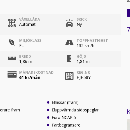
6
VÄXELLÅDA
SKICK
Automat
Ny
7
MILJÖKLASS
TOPPHASTIGHET
EL
132 km/h
BREDD
HÖJD
1,86 m
1,81 m
MÅNADSKOSTNAD
REG.NR
61
kr/mån
HJH58Y
Elhissar (fram)
erare fram
Eluppvärmda sidospeglar
K
Euro NCAP 5
Fartbegränsare