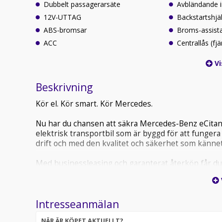
Dubbelt passagerarsäte
Avbländande 
12V-UTTAG
Backstartshjä
ABS-bromsar
Broms-assist
ACC
Centrallås (fjä
Vi
Beskrivning
Kör el. Kör smart. Kör Mercedes.
Nu har du chansen att säkra Mercedes-Benz eCitan ti
elektrisk transportbil som är byggd för att fungera 
drift och med den kvalitet och säkerhet som känn
Med businessleasing och garanterat återköp får du f
överraskningar. Bilarna är välutrustade lagerbilar f
Utrustning som ingår:
Intresseanmälan
· Dragkrok
NÄR ÄR KÖPET AKTUELLT?