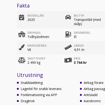
Fakta
MODELLÅR
BILTYP
2025
Transportbil (med
skåp)
DRIVHJUL
DRIVMEDEL
Tvåhjulsdriven
El
KAROSSFÄRG
LÄNGD
Vit
4,91 m
SKATTEVIKT
PRIS
2 490 kg
3 744 kr
Utrustning
Snabbladdning
Airbag förare
Lagerbil för snabb leverans
Airbag passag
Förklimatisering via APP
Antisladd
Dragkrok
Autobroms