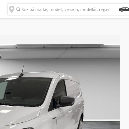
Sök på märke, modell, version, modellår, reg.nr