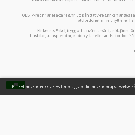
OBS! V-reg.nr är ej äkta reg.nr. Ett påhittat V-reg.nr kan anges 
att fordonet är helt nytt eller ha
Klicket.se
: Enkel, trygg och användarvänlig söktjänst fö
husbilar
,
transportbilar
,
motorcyklar
eller andra fordon frå
Klicket använder cookies för att göra din användarupplevelse 
Klicket
För f
Om Klicket
Produkter &