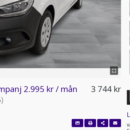
mpanj 2.995 kr / mån
3 744 kr
)
L
V