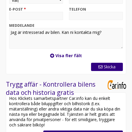
T19 - Skjutdörr vänster sida
V43 - Trägolv
E-POST
*
TELEFON
VA2 - Inklädnad lastutrymme i trä upp till taket
Z2L - PRO
C1P - Bortfall lackerade stötfångare
MEDDELANDE
Visa fler fält
Skicka
Trygg affär - Kontrollera bilens
data och historia gratis
Hos Klickets samarbetspartner Car.info kan du enkelt
kontrollera både biluppgifter och bilhistorik (t.ex.
mätarställning) eller andra viktiga data när du ska köpa din
nästa nya eller begagnade bil. Tjänsten är helt gratis att
använda för privatpersoner - för ett smidigare, tryggare
och säkrare bilköp!