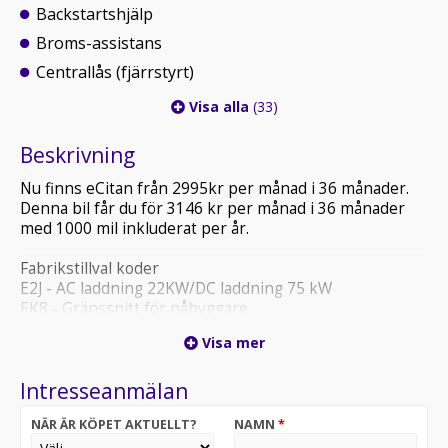
Backstartshjälp
Broms-assistans
Centrallås (fjärrstyrt)
Visa alla
(33)
Beskrivning
Nu finns eCitan från 2995kr per månad i 36 månader.
Denna bil får du för 3146 kr per månad i 36 månader
med 1000 mil inkluderat per år.
Fabrikstillval koder
E2J - AC laddning 22KW/DC laddning 75 kW
EK8 - Gränssnitt för påbyggare
EK9 - Specialmodul för påbyggare
Visa mer
F2W - Vinterpaket
H16 - Eluppvärmd förarstol
Intresseanmälan
Q53 - Släpvagnskoppling, kula, lågt monterad
S23 - Dubbelt passagerarsäte
NÄR ÄR KÖPET AKTUELLT?
NAMN
*
SA8 - Säteskomfortpaket