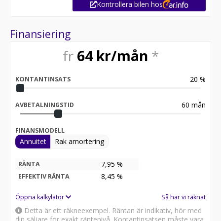
Kontrollera bilen hos
Finansiering
fr
64
kr/mån
*
20
%
KONTANTINSATS
60
mån
AVBETALNINGSTID
FINANSMODELL
Annuitet
Rak amortering
7,95 %
RÄNTA
8,45
%
EFFEKTIV RÄNTA
Öppna kalkylator
Så har vi räknat
Detta är ett räkneexempel. Räntan är indikativ, hör med
din säljare för exakt räntenivå. Kontantinsatsen måste vara