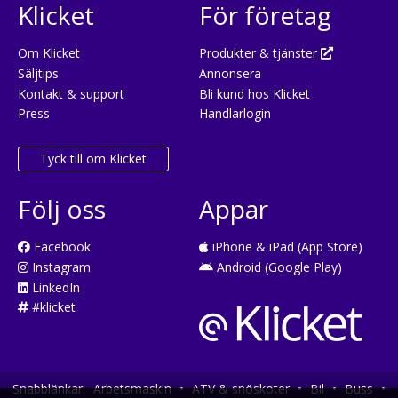
Klicket
För företag
Om Klicket
Produkter & tjänster
Säljtips
Annonsera
Kontakt & support
Bli kund hos Klicket
Press
Handlarlogin
Tyck till om Klicket
Följ oss
Appar
Facebook
iPhone & iPad (App Store)
Instagram
Android (Google Play)
LinkedIn
#klicket
Snabblänkar:
Arbetsmaskin
•
ATV & snöskoter
•
Bil
•
Buss
•