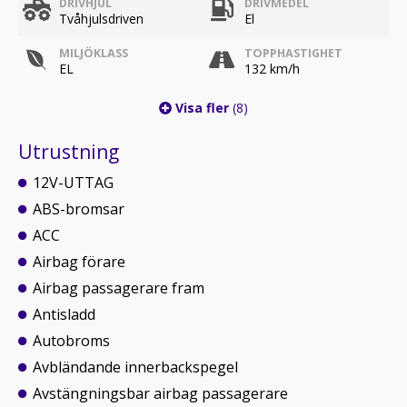
DRIVHJUL
DRIVMEDEL
Tvåhjulsdriven
El
MILJÖKLASS
TOPPHASTIGHET
EL
132 km/h
Visa fler
(8)
Utrustning
12V-UTTAG
ABS-bromsar
ACC
Airbag förare
Airbag passagerare fram
Antisladd
Autobroms
Avbländande innerbackspegel
Avstängningsbar airbag passagerare