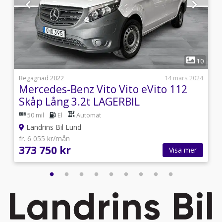
1
6
10
5
Begagnad 2022
14 mars 2024
Mercedes-Benz Vito Vito eVito 112
Skåp Lång 3.2t LAGERBIL
50 mil
El
Automat
Landrins Bil Lund
fr. 6 055 kr/mån
373 750 kr
Visa mer