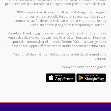
produkter och tjänster som är i enlighet med gällande svenska lagar.
OBS! V-reg.nr är ej äkta reg.nr. Ett påhittat V-reg.nr kan anges i
annonsen om det aktuella fordonet saknar ett riktigt reg.nr
(exempelvis att fordonet är helt nytt eller har importerats och ej
tilldelats ett riktigt reg.nr av Transportstyrelsen än).
Klicket.se
: Enkel, trygg och användarvänlig söktjänst för dig som ska
köpa och sälja
nya och begagnade bilar
,
båtar
,
husvagnar
,
husbilar
,
transportbilar
,
motorcyklar
eller andra fordon från hela Sverige. Hitta
bäst priser. Upplev våra smarta sökfunktioner med snabba filter.
Tack för att du använder
Klicket
och delar det du gillar med dina
vänner!
Ladda ner
Klicket-appen
gratis: