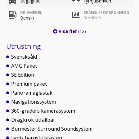
Begagnad
Fyrhjulsdriven
DRIVMEDEL
BRÄNSLEFÖRBRUKNING
Bensin
BLANDAD
Visa fler
(12)
Utrustning
Svensksåld
AMG Paket
SE Edition
Premium paket
Panoramaglastak
Navigationssystem
360-graders kamerasystem
Dragkrok utfällbar
Burmester Surround Soundsystem
Isofix barnstolsfästen