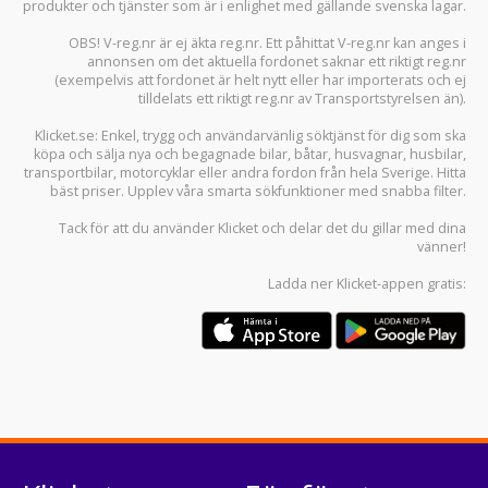
produkter och tjänster som är i enlighet med gällande svenska lagar.
OBS! V-reg.nr är ej äkta reg.nr. Ett påhittat V-reg.nr kan anges i
annonsen om det aktuella fordonet saknar ett riktigt reg.nr
(exempelvis att fordonet är helt nytt eller har importerats och ej
tilldelats ett riktigt reg.nr av Transportstyrelsen än).
Klicket.se
: Enkel, trygg och användarvänlig söktjänst för dig som ska
köpa och sälja
nya och begagnade bilar
,
båtar
,
husvagnar
,
husbilar
,
transportbilar
,
motorcyklar
eller andra fordon från hela Sverige. Hitta
bäst priser. Upplev våra smarta sökfunktioner med snabba filter.
Tack för att du använder
Klicket
och delar det du gillar med dina
vänner!
Ladda ner
Klicket-appen
gratis: