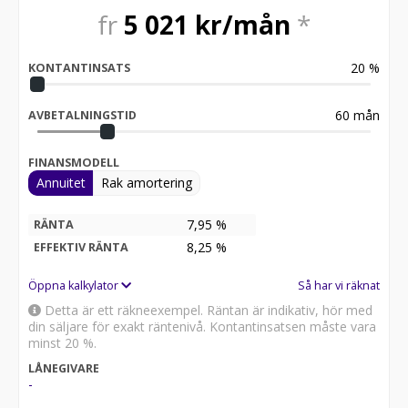
fr
5 021
kr/mån
*
20
%
KONTANTINSATS
60
mån
AVBETALNINGSTID
FINANSMODELL
Annuitet
Rak amortering
7,95 %
RÄNTA
8,25
%
EFFEKTIV RÄNTA
Öppna kalkylator
Så har vi räknat
Detta är ett räkneexempel. Räntan är indikativ, hör med
din säljare för exakt räntenivå. Kontantinsatsen måste vara
minst 20 %.
LÅNEGIVARE
-