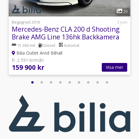
1
5
26
6
Begagnad 2016
3 juni
Mercedes-Benz CLA 200 d Shooting
Brake AMG Line 136hk Backkamera
15 360 mil
Diesel
Automat
Bilia Outlet Aröd Bilhall
fr. 2 591 kr/mån
159 900 kr
Visa mer