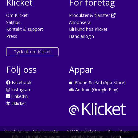
Klicket
För företag
Om Klicket
Produkter & tjänster
Säljtips
Annonsera
Kontakt & support
Bli kund hos Klicket
Press
Handlarlogin
Tyck till om Klicket
Följ oss
Appar
Facebook
iPhone & iPad (App Store)
Instagram
Android (Google Play)
LinkedIn
#klicket
Snabblänkar:
Arbetsmaskin
•
ATV & snöskoter
•
Bil
•
Buss
•
Båt
•
Husbil & husvagn
•
Hästbil & hästsläp
•
Lastbil
•