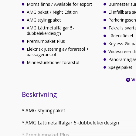
Moms finns / Available for export
Burmester su
AMG paket / Night Edition
El infällbara 
AMG stylingpaket
Parkeringssen
AMG Lättmetallfälgar 5-
Takrails svart
dubbelekerdesign
Läderklädsel
Premiumpaket Plus
Keyless-Go p
Elektrisk justering av förarstol +
Widescreen di
passagerarstol
Panoramagla
Minnesfunktioner förarstol
Spegelpaket
Vi
Beskrivning
* AMG stylingpaket
* AMG Lättmetallfälgar 5-dubbelekerdesign
* Premiumpaket Plus