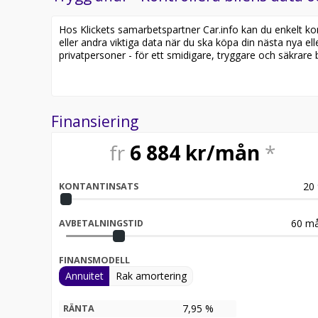
* Widescreen display
Hos Klickets samarbetspartner Car.info kan du enkelt kontr
* Panoramaglastak
eller andra viktiga data när du ska köpa din nästa nya ell
privatpersoner - för ett smidigare, tryggare och säkrare b
* Spegelpaket
* Förarassistentpaket Plus
Finansiering
* Mörktonade rutor
fr
6 884
kr/mån
*
* Nightpaket
* Navigationspaket
20
KONTANTINSATS
* Dragkrok, fast
60
må
AVBETALNINGSTID
* Svensksåld
FINANSMODELL
* Uppvärmda säten, fram
Annuitet
Rak amortering
* Trötthetsvarnare
7,95 %
RÄNTA