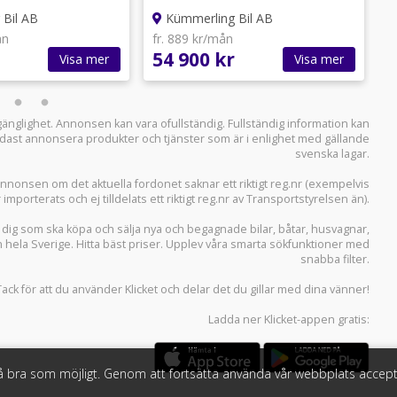
n i din kommun.
Bil AB
Kümmerling Bil AB
ån
fr. 889 kr/mån
f
54 900 kr
1
Visa mer
Visa mer
llgänglighet. Annonsen kan vara ofullständig. Fullständig information kan
 endast annonsera produkter och tjänster som är i enlighet med gällande
svenska lagar.
i annonsen om det aktuella fordonet saknar ett riktigt reg.nr (exempelvis
r importerats och ej tilldelats ett riktigt reg.nr av Transportstyrelsen än).
r dig som ska köpa och sälja
nya och begagnade bilar
,
båtar
,
husvagnar
,
n hela Sverige. Hitta bäst priser. Upplev våra smarta sökfunktioner med
snabba filter.
Tack för att du använder
Klicket
och delar det du gillar med dina vänner!
Ladda ner
Klicket-appen
gratis:
så bra som möjligt. Genom att fortsätta använda vår webbplats accept