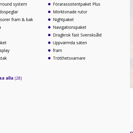
rround system
Förarassistentpaket Plus
sidospeglar
Mörktonade rutor
sorer fram & bak
Nightpaket
a
Navigationspaket
Dragkrok fast Svensksåld
aket
Uppvärmda säten
splay
fram
stak
Trötthetsvarnare
sa alla
(28)