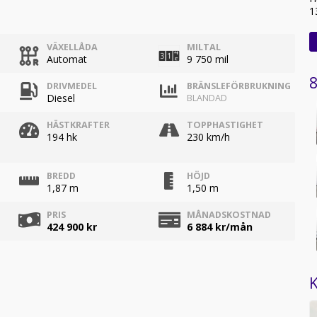
1
VÄXELLÅDA
MILTAL
Automat
9 750 mil
8
DRIVMEDEL
BRÄNSLEFÖRBRUKNING
Diesel
BLANDAD
HÄSTKRAFTER
TOPPHASTIGHET
194 hk
230 km/h
BREDD
HÖJD
1,87 m
1,50 m
PRIS
MÅNADSKOSTNAD
424 900 kr
6 884
kr/mån
K