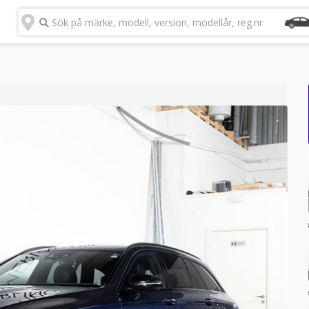
Sök på märke, modell, version, modellår, reg.nr