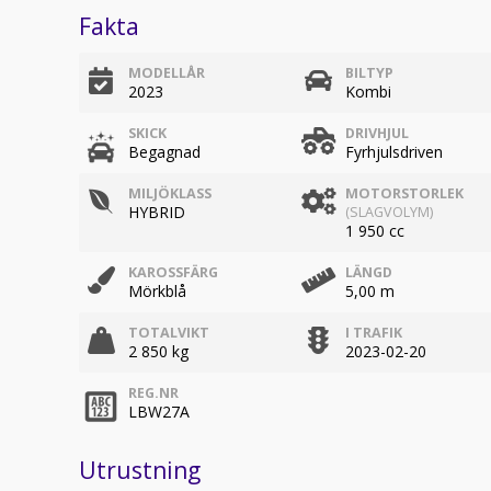
Fakta
MODELLÅR
BILTYP
2023
Kombi
SKICK
DRIVHJUL
Begagnad
Fyrhjulsdriven
MILJÖKLASS
MOTORSTORLEK
HYBRID
(SLAGVOLYM)
1 950 cc
KAROSSFÄRG
LÄNGD
Mörkblå
5,00 m
TOTALVIKT
I TRAFIK
2 850 kg
2023-02-20
REG.NR
LBW27A
Utrustning