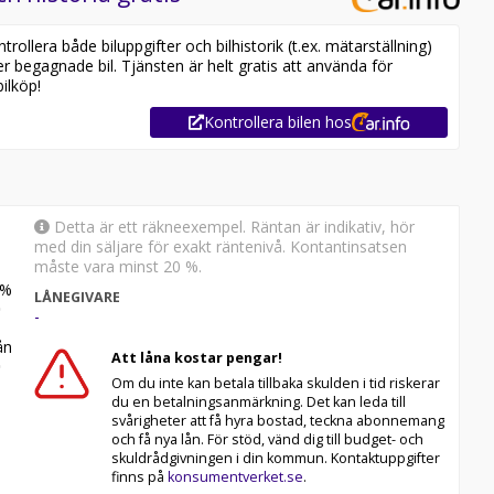
ollera både biluppgifter och bilhistorik (t.ex. mätarställning)
er begagnade bil. Tjänsten är helt gratis att använda för
ilköp!
Kontrollera bilen hos
Detta är ett räkneexempel. Räntan är indikativ, hör
med din säljare för exakt räntenivå. Kontantinsatsen
måste vara minst 20 %.
%
LÅNEGIVARE
-
n
Att låna kostar pengar!
Om du inte kan betala tillbaka skulden i tid riskerar
du en betalningsanmärkning. Det kan leda till
svårigheter att få hyra bostad, teckna abonnemang
och få nya lån. För stöd, vänd dig till budget- och
skuldrådgivningen i din kommun. Kontaktuppgifter
finns på
konsumentverket.se
.