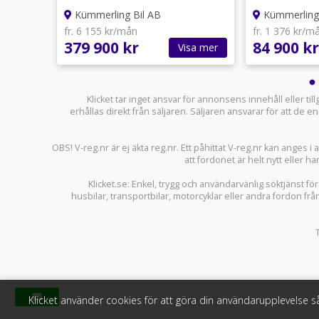
För stöd vänd dig till budget- och skuldrådgivninge
Kümmerling Bil AB
Kümmerling 
Kontaktuppgifter finns på konsumentverket.se
fr. 6 155 kr/mån
fr. 1 376 kr/m
379 900 kr
84 900 kr
sa mer
Visa mer
Klicket tar inget ansvar för annonsens innehåll eller ti
erhållas direkt från säljaren. Säljaren ansvarar för att de
OBS! V-reg.nr är ej äkta reg.nr. Ett påhittat V-reg.nr kan anges 
att fordonet är helt nytt eller ha
Klicket.se
: Enkel, trygg och användarvänlig söktjänst fö
husbilar
,
transportbilar
,
motorcyklar
eller andra fordon frå
Klicket använder cookies för att göra din användarupplevelse 