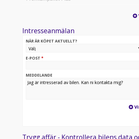
* Elektrisk justering av förarstol + passagerarstol
* Minnesfunktioner förarstol
Intresseanmälan
* Burmester surround system
NÄR ÄR KÖPET AKTUELLT?
* El infällbara sidospeglar
E-POST
*
* Parkeringssensorer fram & bak
MEDDELANDE
* Pekplatta "Touch Pad"
* Takrails svarta
* Läderklädsel
Vi
* Keyless-Go paket
* Moms finns / Available for export
Trygg affär - Kontrollera bilens data o