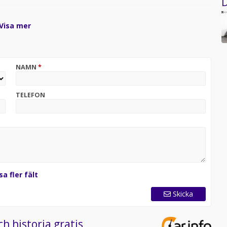
D
Visa mer
NAMN
*
TELEFON
sa fler fält
Skicka
ch historia gratis