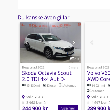
Du kanske även gillar
1
18
19
14 juli
Begagnad 2022
6 mars
Begagnad 2023
t 2.0
Skoda Octavia Scout
Volvo V6
ne
2.0 TDI 4x4 Aut D-
AWD Core
rag
värmare Drag
Navi
Automat
15 130 mil
Diesel
Automat
14 921 mil
Automat
SolidBil AB
SolidBil AB
fr. 3 968 kr/mån
fr. 4 697 kr/m
244 900 kr
289 900 
sa mer
Visa mer