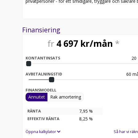
privatpersoner - för ett smidigare, tryggare och säkrare b
Finansiering
fr
4 697
kr/mån
*
20
KONTANTINSATS
60
må
AVBETALNINGSTID
FINANSMODELL
Annuitet
Rak amortering
7,95 %
RÄNTA
8,25
%
EFFEKTIV RÄNTA
Öppna kalkylator
Så har vi räkn