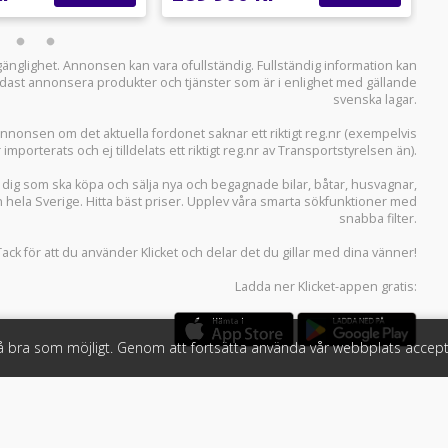
llgänglighet. Annonsen kan vara ofullständig. Fullständig information kan
 endast annonsera produkter och tjänster som är i enlighet med gällande
svenska lagar.
i annonsen om det aktuella fordonet saknar ett riktigt reg.nr (exempelvis
r importerats och ej tilldelats ett riktigt reg.nr av Transportstyrelsen än).
r dig som ska köpa och sälja
nya och begagnade bilar
,
båtar
,
husvagnar
,
n hela Sverige. Hitta bäst priser. Upplev våra smarta sökfunktioner med
snabba filter.
Tack för att du använder
Klicket
och delar det du gillar med dina vänner!
Ladda ner
Klicket-appen
gratis:
så bra som möjligt. Genom att fortsätta använda vår webbplats accept