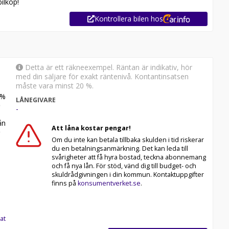
ilköp!
Kontrollera bilen hos
Detta är ett räkneexempel. Räntan är indikativ, hör
med din säljare för exakt räntenivå. Kontantinsatsen
måste vara minst 20 %.
%
LÅNEGIVARE
-
n
Att låna kostar pengar!
Om du inte kan betala tillbaka skulden i tid riskerar
du en betalningsanmärkning. Det kan leda till
svårigheter att få hyra bostad, teckna abonnemang
och få nya lån. För stöd, vänd dig till budget- och
skuldrådgivningen i din kommun. Kontaktuppgifter
finns på
konsumentverket.se
.
at