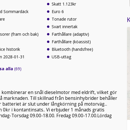
Skatt 1.123kr
ed Sommardäck
Euro 6
K
are
Tonade rutor
Svart innertak
sorer (fram och bak)
Farthållare (adaptiv)
Farthållare (köassist)
ce historik
Bluetooth (handsfree)
om 2028-01-31
USB-uttag
sa alla
(69)
kombinerar en snål dieselmotor med eldrift, vilket gör
på marknaden. Till skillnad från bensinhybrider behåller
är batteriet är slut under långkörning på motorväg...
ån 0kr i kontantinsats.. Vi erbjuder 1 månads gratis
åndag-Torsdag 09.00-18.00. Fredag 09.00-17.00.Lördag