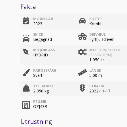
Fakta
MODELLÅR
BILTYP
2023
Kombi
SKICK
DRIVHJUL
Begagnad
Fyrhjulsdriven
MILJÖKLASS
MOTORSTORLEK
HYBRID
(SLAGVOLYM)
1 950 cc
KAROSSFÄRG
LÄNGD
Svart
5,00 m
TOTALVIKT
I TRAFIK
2 850 kg
2022-11-17
REG.NR
OZJ43B
Utrustning