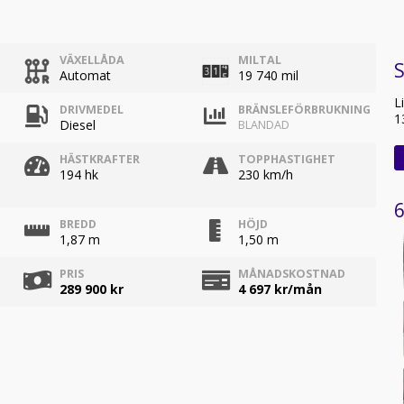
VÄXELLÅDA
MILTAL
S
Automat
19 740 mil
L
DRIVMEDEL
BRÄNSLEFÖRBRUKNING
1
Diesel
BLANDAD
HÄSTKRAFTER
TOPPHASTIGHET
194 hk
230 km/h
6
BREDD
HÖJD
1,87 m
1,50 m
PRIS
MÅNADSKOSTNAD
289 900 kr
4 697
kr/mån