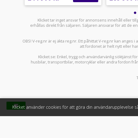
Klicket tar inget ansvar för annonsens innehåll eller ti
erhållas direkt från säljaren. Säljaren ansvarar för att de
OBS! V-reg.nr är ej äkta reg.nr. Ett påhittat V-reg.nr kan anges 
att fordonet är helt nytt eller ha
Klicket.se
: Enkel, trygg och användarvänlig söktjänst fö
husbilar
,
transportbilar
,
motorcyklar
eller andra fordon frå
Klicket använder cookies för att göra din användarupplevelse 