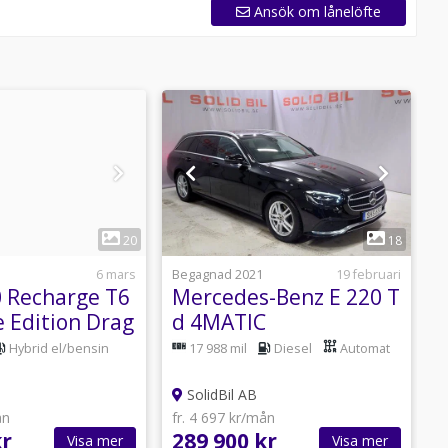
Ansök om lånelöfte
1
1
20
18
6 mars
Begagnad 2021
19 februari
B
0 Recharge T6
Mercedes-Benz E 220 T
V
 Edition Drag
d 4MATIC
T
Avantgarde/Drag/Värmare/
A
Hybrid el/bensin
17 988 mil
Diesel
Automat
SolidBil AB
ån
fr. 4 697 kr/mån
f
kr
289 900 kr
1
Visa mer
Visa mer