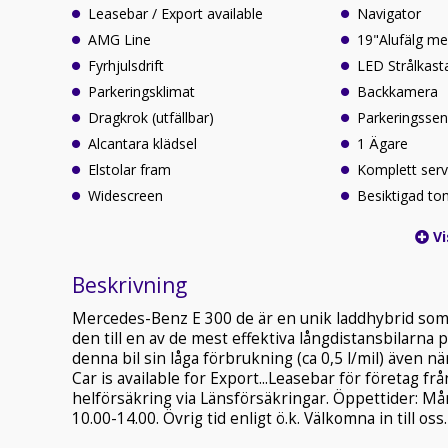
Leasebar / Export available
Navigator
AMG Line
19"Alufälg m
Fyrhjulsdrift
LED Strålkast
Parkeringsklimat
Backkamera
Dragkrok (utfällbar)
Parkeringssen
Alcantara klädsel
1 Ägare
Elstolar fram
Komplett servi
Widescreen
Besiktigad t
Vi
Beskrivning
Mercedes-Benz E 300 de är en unik laddhybrid som 
den till en av de mest effektiva långdistansbilarna 
denna bil sin låga förbrukning (ca 0,5 l/mil) även n
Car is available for Export...Leasebar för företag fr
helförsäkring via Länsförsäkringar. Öppettider: M
10.00-14.00. Övrig tid enligt ö.k. Välkomna in till oss.