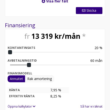
Visa fler fält
Skicka
Finansiering
fr
13 319
kr/mån
*
20
%
KONTANTINSATS
60
mån
AVBETALNINGSTID
FINANSMODELL
Annuitet
Rak amortering
7,95 %
RÄNTA
8,25
%
EFFEKTIV RÄNTA
Öppna kalkylator
Så har vi räknat