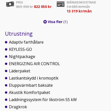
PRIS
MÅNADSKOSTNAD
869 350 kr
822 050 kr
14 085 kr/mån
13 319 kr/mån
Visa fler
(1)
Utrustning
Adaptiv farthållare
KEYLESS-GO
Nightpackage
ENERGIZING AIR CONTROL
Läderpaket
Lastkantskydd i kromoptik
Eluppvärmbart baksäte
Akustik Komfortpaket
Laddningssystem för likström 55 kW
Dragkrok