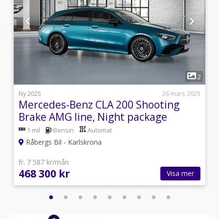
1
2
2
i
Ny 2025
26 mars 2025
Mercedes-Benz CLA 200 Shooting
Brake AMG line, Night package
1 mil
Bensin
Automat
Råbergs Bil - Karlskrona
fr. 7 587 kr/mån
468 300 kr
Visa mer