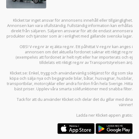
Klicket tar inget ansvar för annonsens innehåll eller tillgänglighet.
Annonsen kan vara ofullständig. Fullständig information kan erhållas
direkt från säljaren. Säljaren ansvarar för att de endast annonsera
produkter och tjänster som är i enlighet med gällande svenska lagar.
OBS! V-reg.nr är ej äkta reg.nr. Ett påhittat V-reg.nr kan anges i
annonsen om det aktuella fordonet saknar ett riktigt reg.nr
(exempelvis att fordonet är helt nytt eller har importerats och ej
tilldelats ett riktigt reg.nr av Transportstyrelsen än).
Klicket.se
: Enkel, trygg och användarvänlig söktjänst för dig som ska
köpa och sälja
nya och begagnade bilar
,
båtar
,
husvagnar
,
husbilar
,
transportbilar
,
motorcyklar
eller andra fordon från hela Sverige. Hitta
bäst priser. Upplev våra smarta sökfunktioner med snabba filter.
Tack för att du använder
Klicket
och delar det du gillar med dina
vänner!
Ladda ner
Klicket-appen
gratis: