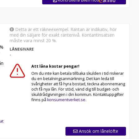
Detta är ett räkneexempel. Räntan är indikativ, hör
med din säljare för exakt räntenivå. Kontantinsatsen
måste vara minst 20 %.
%
LÅNEGIVARE
-
n
Att låna kostar pengar!
Om du inte kan betala tillbaka skulden i tid riskerar
du en betalningsanmärkning. Det kan leda till
svårigheter att få hyra bostad, teckna abonnemang
och få nya lån. För stöd, vänd dig till budget- och
skuldrådgivningen i din kommun. Kontaktuppgifter
finns på
konsumentverket.se
.
at
Ansök om lånelöfte