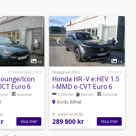
1
1
10
14
21 december 2025
Begagnad 2022
27 mars
N
 Lounge/Icon
Honda HR -V e:HEV 1.5
I
DCT Euro 6
i-MMD e-CVT Euro 6
nsin
Automat
4 369 mil
Bensin
Automat
l
Borås Bilhall
ån
fr. 4 695 kr/mån
f
kr
289 800 kr
7
Visa mer
Visa mer