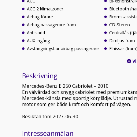
ACC
Bi-xenonstrål
ACC 2 klimatzoner
Bluetooth (ha
Airbag förare
Broms-assist
Airbag passagerare fram
CD-Stereo
Antisladd
Centrallås (fjä
AUX-ingång
Dimljus fram
Avstängningsbar airbag passagerare
Elhissar (fram
Vi
Beskrivning
Mercedes-Benz E 250 Cabriolet – 2010
En välvårdad och snygg cabriolet med premiumkäns
Mercedes-känsla med sportig körglädje. Utrustad 
motor som ger både kraft och komfort på vägen.
Besiktad tom 2027-06-30
Intresseanmälan