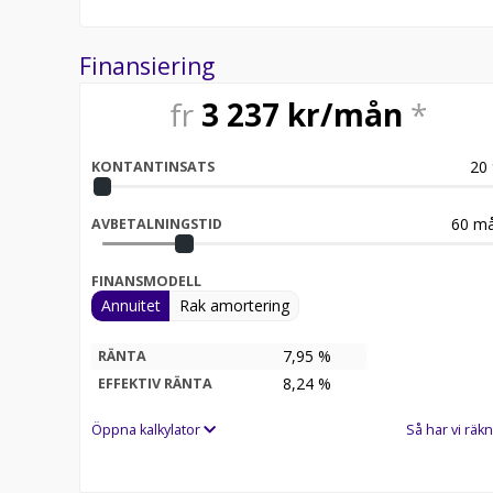
Finansiering
fr
3 237
kr/mån
*
20
KONTANTINSATS
60
må
AVBETALNINGSTID
FINANSMODELL
Annuitet
Rak amortering
7,95 %
RÄNTA
8,24
%
EFFEKTIV RÄNTA
Öppna kalkylator
Så har vi räkn