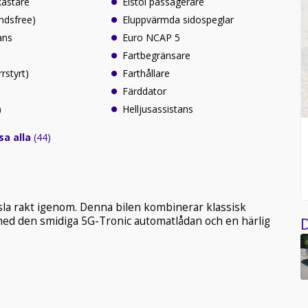
kastare
Elstol passagerare
ndsfree)
Eluppvärmda sidospeglar
ans
Euro NCAP 5
Fartbegränsare
rrstyrt)
Farthållare
Färddator
)
Helljusassistans
sa alla
(44)
la rakt igenom. Denna bilen kombinerar klassisk
med den smidiga 5G-Tronic automatlådan och en härlig
D