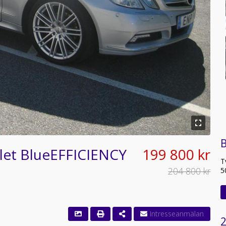
B
let BlueEFFICIENCY
199 800 kr
T
204 800 kr
5
2