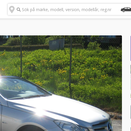
Sök på märke, modell, version, modellår, reg.nr