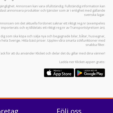
llgänglighet. Annonsen kan vara ofullständig. Fullständig information kan
 endast annonsera produkter och tjänster som är i enlighet med gällande
svenska lagar.
i annonsen om det aktuella fordonet saknar ett riktigt reg.nr (exempelvis
r importerats och ej tilldelats ett riktigt reg.nr av Transportstyrelsen än).
r dig som ska köpa och sälja
nya och begagnade bilar
,
båtar
,
husvagnar
,
n hela Sverige. Hitta bäst priser. Upplev våra smarta sökfunktioner med
snabba filter.
Tack för att du använder
Klicket
och delar det du gillar med dina vänner!
Ladda ner
Klicket-appen
gratis:
öretag
Följ oss