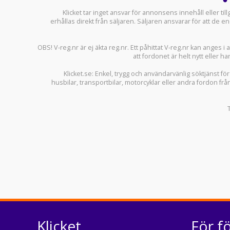
Klicket tar inget ansvar för annonsens innehåll eller ti
erhållas direkt från säljaren. Säljaren ansvarar för att de
OBS! V-reg.nr är ej äkta reg.nr. Ett påhittat V-reg.nr kan anges 
att fordonet är helt nytt eller ha
Klicket.se
: Enkel, trygg och användarvänlig söktjänst fö
husbilar
,
transportbilar
,
motorcyklar
eller andra fordon frå
Klicket
För f