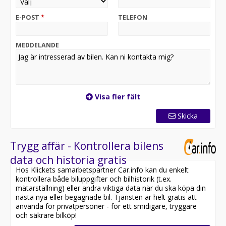
certifierad.
E-POST
*
TELEFON
Varmt välkommen till Bilia Mercedes-Benz Danderyd. Vi
skickar gärna ut en kort film som ger dig en känsla av
bilen digitalt, kontakta oss för mer information på 010
MEDDELANDE
497 17 50 eller mb.danderyd@bilia.se. Ni hittar oss på
Ryttarvägen 4 i Danderyd. Vi tar gärna din bil i inbyte!
Hör av dig till oss för att få en kostnadsfri värdering. Är
du intresserad av att sälja din bil är du även välkommen
att kontakta oss!
Visa fler fält
Skicka
Trygg affär - Kontrollera bilens
data och historia gratis
Hos Klickets samarbetspartner Car.info kan du enkelt
kontrollera både biluppgifter och bilhistorik (t.ex.
mätarställning) eller andra viktiga data när du ska köpa din
nästa nya eller begagnade bil. Tjänsten är helt gratis att
använda för privatpersoner - för ett smidigare, tryggare
och säkrare bilköp!