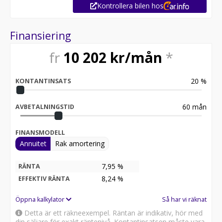
Kontrollera bilen hos
Finansiering
fr
10 202
kr/mån
*
20
%
KONTANTINSATS
60
mån
AVBETALNINGSTID
FINANSMODELL
Annuitet
Rak amortering
7,95 %
RÄNTA
8,24
%
EFFEKTIV RÄNTA
Öppna kalkylator
Så har vi räknat
Detta är ett räkneexempel. Räntan är indikativ, hör med
din säljare för exakt räntenivå. Kontantinsatsen måste vara