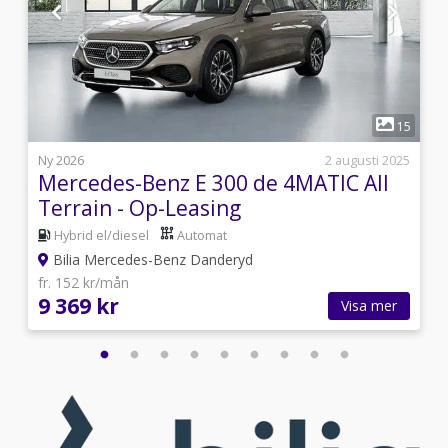
1
5
15
6
Ny 2026
2 augusti 2025
Mercedes-Benz E 300 de 4MATIC All
Terrain - Op-Leasing
Hybrid el/diesel
Automat
Bilia Mercedes-Benz Danderyd
fr. 152 kr/mån
9 369 kr
Visa mer