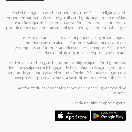
Klicket tar inget ansvar för annonsens innehåll eller tillgänglighet.
Annonsen kan vara ofullständig. Fullständig information kan erhållas
direkt från säljaren. Säljaren ansvarar för att de endast annonsera
produkter och tjänster som är i enlighet med gällande svenska lagar.
OBS! V-reg.nr är ej äkta reg.nr. Ett påhittat V-reg.nr kan anges i
annonsen om det aktuella fordonet saknar ett riktigt reg.nr
(exempelvis att fordonet är helt nytt eller har importerats och ej
tilldelats ett riktigt reg.nr av Transportstyrelsen än).
Klicket.se
: Enkel, trygg och användarvänlig söktjänst för dig som ska
köpa och sälja
nya och begagnade bilar
,
båtar
,
husvagnar
,
husbilar
,
transportbilar
,
motorcyklar
eller andra fordon från hela Sverige. Hitta
bäst priser. Upplev våra smarta sökfunktioner med snabba filter.
Tack för att du använder
Klicket
och delar det du gillar med dina
vänner!
Ladda ner
Klicket-appen
gratis: