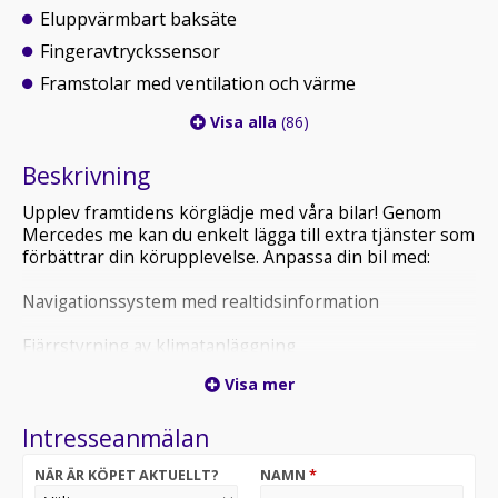
Eluppvärmbart baksäte
Fingeravtryckssensor
Framstolar med ventilation och värme
Visa alla
(86)
Beskrivning
Upplev framtidens körglädje med våra bilar! Genom
Mercedes me kan du enkelt lägga till extra tjänster som
förbättrar din körupplevelse. Anpassa din bil med:
Navigationssystem med realtidsinformation
Fjärrstyrning av klimatanläggning
Visa mer
Utforska fler möjligheter och gör din körning ännu
bekvämare och säkrare. Kontakta oss idag för mer
Intresseanmälan
information!
NÄR ÄR KÖPET AKTUELLT?
NAMN
*
Till denna bil ingår två års garanti, Mercedes Benz