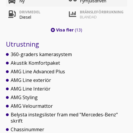
Ny
Fyrhjulsdriven
DRIVMEDEL
BRÄNSLEFÖRBRUKNING
Diesel
BLANDAD
Visa fler
(13)
Utrustning
360-graders kamerasystem
Akustik Komfortpaket
AMG Line Advanced Plus
AMG Line exteriör
AMG Line Interiör
AMG Styling
AMG Velourmattor
Belysta instegslister fram med "Mercedes-Benz"
skrift
Chassinummer