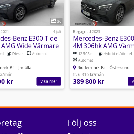
1
1
36
 2021
4 juli
Begagnad 2023
des-Benz E300 T de
Mercedes-Benz E300
 AMG Wide Värmare
4M 306hk AMG Värm
Drag
Wide Burm Drag
mil
Diesel
Automat
12 508 mil
Hybrid el/diesel
Automat
rk Bil - Järfälla
Riddermark Bil - Östersund
 kr/mån
fr. 6 316 kr/mån
00 kr
389 800 kr
Visa mer
V
öretag
Följ oss