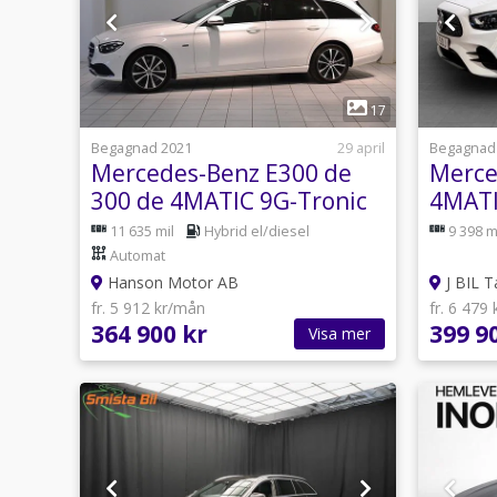
1
17
Begagnad 2021
29 april
Begagnad
Mercedes-Benz E300 de
Merce
300 de 4MATIC 9G-Tronic
4MATI
Avantgarde Euro 6
306hk
11 635 mil
Hybrid el/diesel
9 398 m
DRAG
Automat
Hanson Motor AB
J BIL 
fr. 5 912 kr/mån
fr. 6 479
364 900 kr
399 9
Visa mer