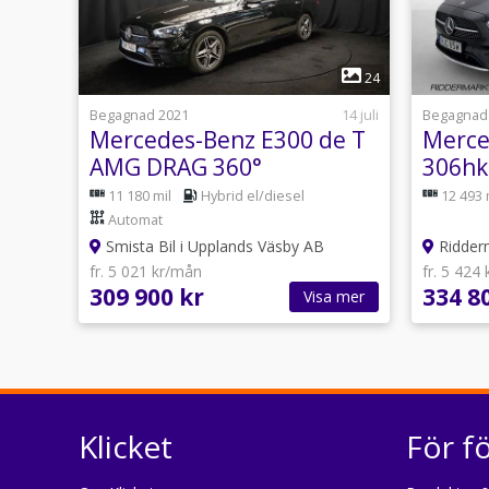
1
24
Begagnad 2021
14 juli
Begagnad
Mercedes-Benz E300 de T
Merce
AMG DRAG 360°
306hk
MULTIBEAM AMBIENT-
360° 
11 180 mil
Hybrid el/diesel
12 493 
LIGHTNING MOMS
Automat
Smista Bil i Upplands Väsby AB
Ridderma
fr. 5 021 kr/mån
fr. 5 424
309 900 kr
334 8
Visa mer
Klicket
För f