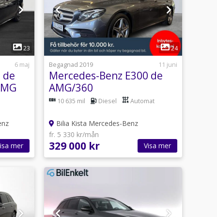
1
23
24
6 maj
Begagnad 2019
11 juni
 de
Mercedes-Benz E300 de
 AMG
AMG/360
kamera/Multibeam
10 635 mil
Diesel
Automat
enz
Bilia Kista Mercedes-Benz
fr. 5 330 kr/mån
329 000 kr
isa mer
Visa mer