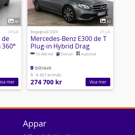
1
40
30
29 juli
Begagnad 2020
25 juli
 de
Mercedes-Benz E300 de T
 360°
Plug-in Hybrid Drag
Kamera
10 060 mil
Diesel
Automat
BilEnkelt
fr. 4 451 kr/mån
274 700 kr
isa mer
Visa mer
Appar