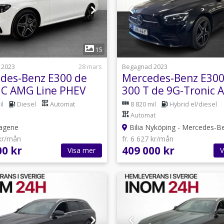
1
1
15
 2023
28 mars
Begagnad 2023
des-Benz E300 de
Mercedes-Benz E300
C AMG Line PHEV
300 T de 9G-Tronic
 Aut B-KAMERA
Line Dragkrok
il
Diesel
Automat
8 820 mil
Hybrid el/diesel
 CARPLAY
Automat
Tagene
Bilia Nyköping - Mercedes-B
 kr/mån
fr. 6 627 kr/mån
00 kr
409 000 kr
Visa mer
V