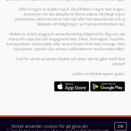
OBS! V-reg.nr är ej äkta reg.nr. Ett påhittat V-reg.nr kan anges i
annonsen om det aktuella fordonet saknar ett riktigt reg.nr
(exempelvis att fordonet är helt nytt eller har importerats och ej
tilldelats ett riktigt reg.nr av Transportstyrelsen än).
Klicket.se
: Enkel, trygg och användarvänlig söktjänst för dig som ska
köpa och sälja
nya och begagnade bilar
,
båtar
,
husvagnar
,
husbilar
,
transportbilar
,
motorcyklar
eller andra fordon från hela Sverige. Hitta
bäst priser. Upplev våra smarta sökfunktioner med snabba filter.
Tack för att du använder
Klicket
och delar det du gillar med dina
vänner!
Ladda ner
Klicket-appen
gratis:
Klicket använder cookies för att göra din
OK
Klicket
För företag