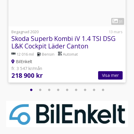
1
8
31
i
Begagnad 2020
13 mars
Skoda Superb Kombi iV 1.4 TSI DSG
L&K Cockpit Läder Canton
12 016 mil
Bensin
Automat
BilEnkelt
fr. 3 547 kr/mån
218 900 kr
Visa mer