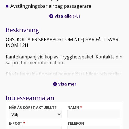
Avstängningsbar airbag passagerare
Visa alla
(70)
Beskrivning
OBS! KOLLA ER SKRÄPPOST OM NI EJ HAR FÅTT SVAR
INOM 12H
Räntekampanj vid köp av Trygghetspaket. Kontakta din
säljare för mer information.
På vår hemsida finner ni högupplösta bilder och rörligt
material på samtliga objekt.
Visa mer
'OTA33E' Nu har vi fått in denna Mercedes-Benz E 300
Intresseanmälan
de 4Matic AMG Line Advanced i lager för omgående
leverans. Avdragbar moms - går att företagsleasa!
NÄR ÄR KÖPET AKTUELLT?
NAMN
*
Tillverkad 2026 och tagen i trafik första gången i
februari 2026. Upp till 103 km räckvidd på ren eldrift.
Fint utrustad med bland annat Burmester ljudsystem
E-POST
*
TELEFON
och Infällbar dragkrok samt Backkamera och Adaptiv