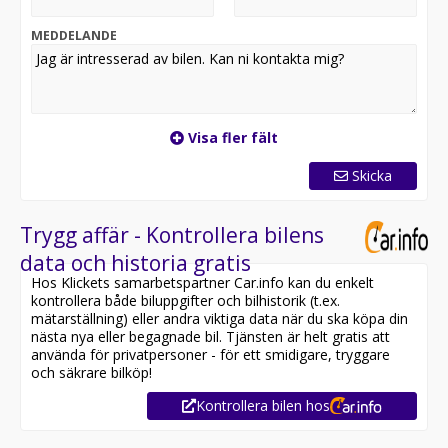
farthållare. Varmt välkommen in till oss på BilEnkelt för
att beskåda denna plug-in hybrid från Mercedes på
MEDDELANDE
närmare håll samt för provkörning!
Utrustad med bland annat: AMG Line advanced
utförande, Automatisk växellåda, 4Matic fyrhjulsdrift,
Digital Cockpit, Värmare, Backkamera,
Visa fler fält
Parkeringssensor bak, Parkeringssensor fram,
Infällbar dragkrok, Adaptiv farthållare, Ambient
Skicka
belysning interiört, Panelbelysning med valbara färger,
Burmester ljudsystem, Keyless, Navigation (GPS), El-
baklucka, Aktiv bromsasssitent, Aktiv
Trygg affär - Kontrollera bilens
kurshållningsassistent, Dödavinkelvarnare, Tonade
data och historia gratis
rutor, Svarta detaljer exteriört, Sportstolar, Svart
Hos Klickets samarbetspartner Car.info kan du enkelt
innertak, Sätesvärme, Rattvärme, Induktiv laddning
kontrollera både biluppgifter och bilhistorik (t.ex.
smartphone, Bluetooth, Apple carplay, Android auto,
mätarställning) eller andra viktiga data när du ska köpa din
USB/AUX-ingång, Dynamic select (Körprofilväljare),
nästa nya eller begagnade bil. Tjänsten är helt gratis att
Helljusassistent, Multifunktionsratt, Elinfällbara
använda för privatpersoner - för ett smidigare, tryggare
ytterbackspeglar, Värmare, Isofix för lättare
och säkrare bilköp!
barnstolsmontage och massor utav annat.
Kontrollera bilen hos
MER TRYGGHET. MER VÄRDE. MER BILENKELT.