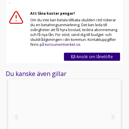
-
rätt pris!
Att låna kostar pengar!
Välkommen in till oss på BilEnkelt Sverige AB för en
Om du inte kan betala tillbaka skulden i tid riskerar
bättre bilaffär redan idag.
du en betalningsanmärkning. Det kan leda till
svårigheter att få hyra bostad, teckna abonnemang
och få nya lån. För stöd, vänd dig till budget- och
skuldrådgivningen i din kommun. Kontaktuppgifter
finns på
konsumentverket.se
.
Ansök om lånelöfte
Du kanske även gillar