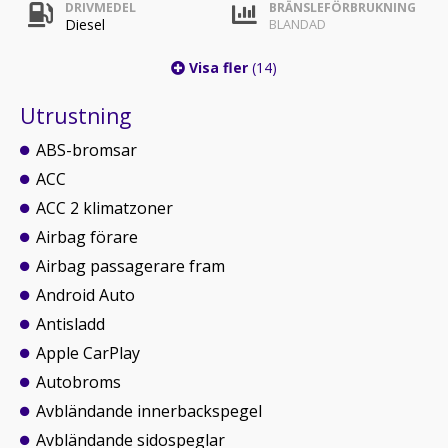
DRIVMEDEL
BRÄNSLEFÖRBRUKNING
Diesel
BLANDAD
Visa fler
(14)
Utrustning
ABS-bromsar
ACC
ACC 2 klimatzoner
Airbag förare
Airbag passagerare fram
Android Auto
Antisladd
Apple CarPlay
Autobroms
Avbländande innerbackspegel
Avbländande sidospeglar