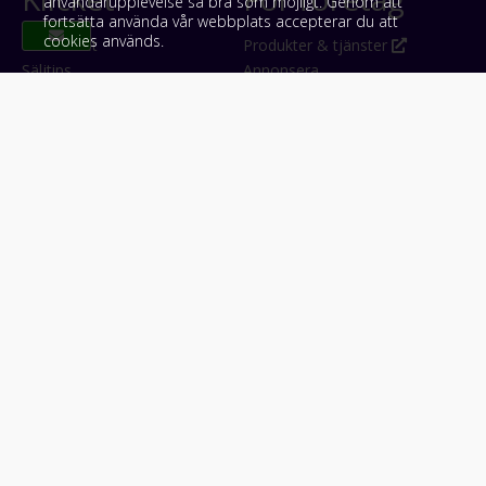
användarupplevelse så bra som möjligt. Genom att
fortsätta använda vår webbplats accepterar du att
cookies används.
Om Klicket
Produkter & tjänster
Säljtips
Annonsera
Kontakt & support
Bli kund hos Klicket
Press
Handlarlogin
Tyck till om Klicket
Följ oss
Appar
Facebook
iPhone & iPad (App Store)
Instagram
Android (Google Play)
LinkedIn
#klicket
Snabblänkar:
Arbetsmaskin
•
ATV & snöskoter
•
Bil
•
Buss
•
Båt
•
Husbil & husvagn
•
Hästbil & hästsläp
•
Lastbil
•