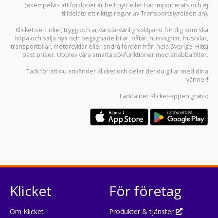
(exempelvis att fordonet är helt nytt eller har importerats och ej
tilldelats ett riktigt reg.nr av Transportstyrelsen än).
Klicket.se
: Enkel, trygg och användarvänlig söktjänst för dig som ska
köpa och sälja
nya och begagnade bilar
,
båtar
,
husvagnar
,
husbilar
,
transportbilar
,
motorcyklar
eller andra fordon från hela Sverige. Hitta
bäst priser. Upplev våra smarta sökfunktioner med snabba filter.
Tack för att du använder
Klicket
och delar det du gillar med dina
vänner!
Ladda ner
Klicket-appen
gratis:
Klicket
För företag
Om Klicket
Produkter & tjänster