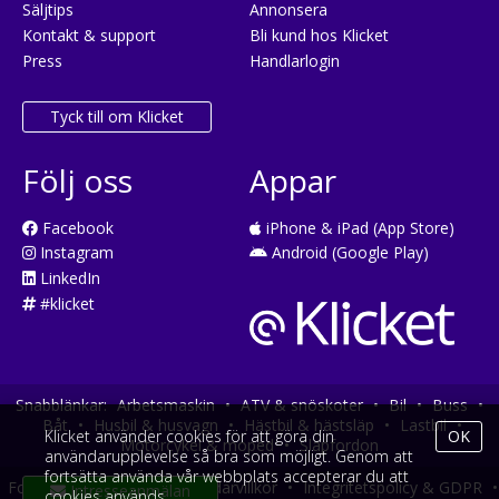
Säljtips
Annonsera
Kontakt & support
Bli kund hos Klicket
Press
Handlarlogin
Tyck till om Klicket
Följ oss
Appar
Facebook
iPhone & iPad (App Store)
Instagram
Android (Google Play)
LinkedIn
#klicket
Snabblänkar:
Arbetsmaskin
•
ATV & snöskoter
•
Bil
•
Buss
•
Båt
•
Husbil & husvagn
•
Hästbil & hästsläp
•
Lastbil
•
Klicket använder cookies för att göra din
OK
Motorcykel & moped
•
Släpfordon
användarupplevelse så bra som möjligt. Genom att
fortsätta använda vår webbplats accepterar du att
Fordonsköp online
•
Användarvillkor
•
Integritetspolicy & GDPR
•
cookies används.