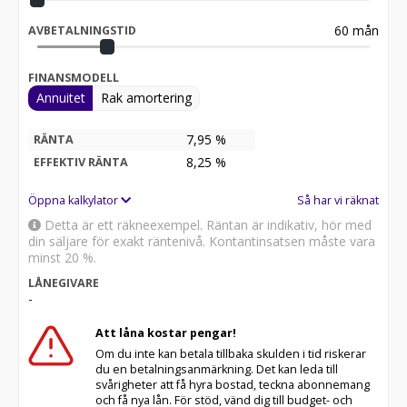
60
mån
AVBETALNINGSTID
FINANSMODELL
Annuitet
Rak amortering
7,95 %
RÄNTA
8,25
%
EFFEKTIV RÄNTA
Öppna kalkylator
Så har vi räknat
Detta är ett räkneexempel. Räntan är indikativ, hör med
din säljare för exakt räntenivå. Kontantinsatsen måste vara
minst 20 %.
LÅNEGIVARE
-
Att låna kostar pengar!
Om du inte kan betala tillbaka skulden i tid riskerar
du en betalningsanmärkning. Det kan leda till
svårigheter att få hyra bostad, teckna abonnemang
och få nya lån. För stöd, vänd dig till budget- och