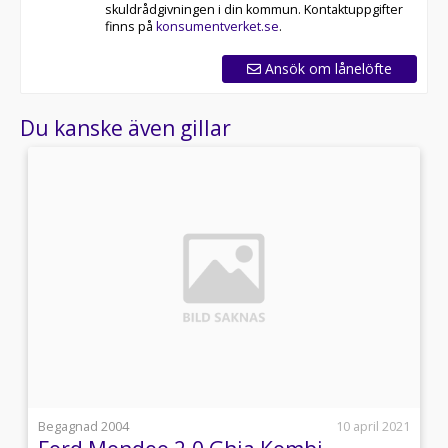
skuldrådgivningen i din kommun. Kontaktuppgifter
finns på
konsumentverket.se
.
Ansök om lånelöfte
Du kanske även gillar
4
j
Begagnad 2004
10 april 2021