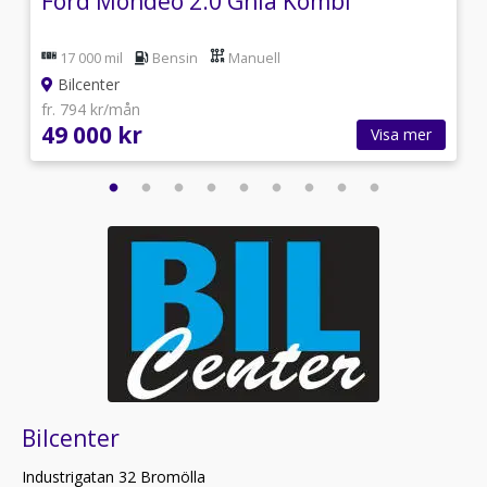
Ford Mondeo 2.0 Ghia Kombi
17 000 mil
Bensin
Manuell
Bilcenter
fr. 794 kr/mån
49 000 kr
Visa mer
Bilcenter
Industrigatan 32 Bromölla