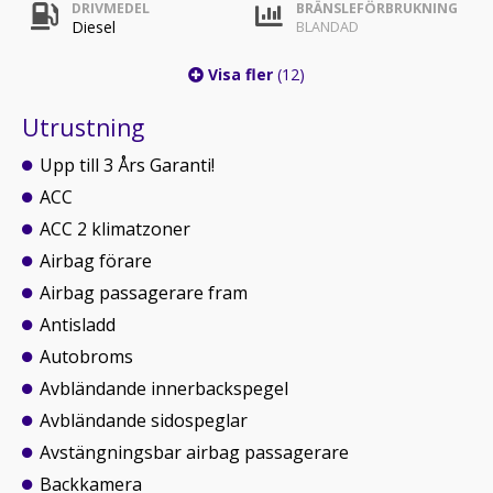
DRIVMEDEL
BRÄNSLEFÖRBRUKNING
Diesel
BLANDAD
Visa fler
(12)
Utrustning
Upp till 3 Års Garanti!
ACC
ACC 2 klimatzoner
Airbag förare
Airbag passagerare fram
Antisladd
Autobroms
Avbländande innerbackspegel
Avbländande sidospeglar
Avstängningsbar airbag passagerare
Backkamera