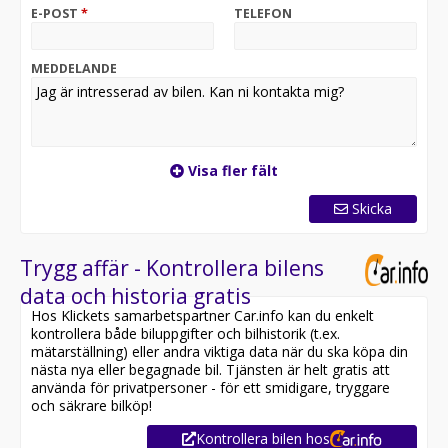
Vi byter gärna in din bil oavsett märke, modell eller
E-POST
*
TELEFON
ålder.
Komplett utbud av tjänster för att göra bilägandet
enklare för dig, bl.a.;
MEDDELANDE
-TRYGGHETSPAKET SE BILD 4
- Konkurrenskraftiga priser
- Montering på samtliga bilar kan vi hjälpa till med av
t.ex. motorvärmare, dragkrok, backkamera, extraljus,
LED-ramp, hundbur. takräcke, takbox,
Visa fler fält
m.m. Önskas något annat? Fråga!
Skicka
Bränsleförbrukning från 0.8 l/mil
Senaste service 22909 MIL
Trygg affär - Kontrollera bilens
Med ca 180 bilar i lager fördelat på 2 anläggningar
data och historia gratis
(Haninge & Göteborg) har vi garanterat en bil som
Hos Klickets samarbetspartner Car.info kan du enkelt
passar dina behov! SE HEMSIDA FÖR ALLA BILAR
kontrollera både biluppgifter och bilhistorik (t.ex.
HANINGEBILPARK.SE
mätarställning) eller andra viktiga data när du ska köpa din
nästa nya eller begagnade bil. Tjänsten är helt gratis att
Självklart tar vi inbyte!
använda för privatpersoner - för ett smidigare, tryggare
Vi bjuder på 14 dagars helförsäkring genom ICA
och säkrare bilköp!
Försäkringar
Kontrollera bilen hos