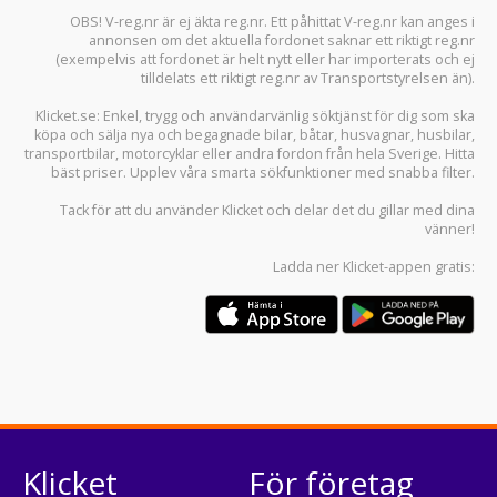
OBS! V-reg.nr är ej äkta reg.nr. Ett påhittat V-reg.nr kan anges i
annonsen om det aktuella fordonet saknar ett riktigt reg.nr
(exempelvis att fordonet är helt nytt eller har importerats och ej
tilldelats ett riktigt reg.nr av Transportstyrelsen än).
Klicket.se
: Enkel, trygg och användarvänlig söktjänst för dig som ska
köpa och sälja
nya och begagnade bilar
,
båtar
,
husvagnar
,
husbilar
,
transportbilar
,
motorcyklar
eller andra fordon från hela Sverige. Hitta
bäst priser. Upplev våra smarta sökfunktioner med snabba filter.
Tack för att du använder
Klicket
och delar det du gillar med dina
vänner!
Ladda ner
Klicket-appen
gratis:
Klicket
För företag