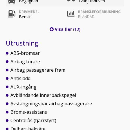
Begagnad
Tvåhjulsdriven
DRIVMEDEL
BRÄNSLEFÖRBRUKNING
Bensin
BLANDAD
Visa fler
(13)
Utrustning
ABS-bromsar
Airbag förare
Airbag passagerare fram
Antisladd
AUX-ingång
Avbländande innerbackspegel
Avstängningsbar airbag passagerare
Broms-assistans
Centrallås (fjärrstyrt)
Delbart baksäte