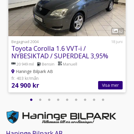
1
4
62
2
Begagnad 2004
18 juni
Toyota Corolla 1.6 VVT-i /
NYBESIKTAD / SUPERDEAL 3,95%
/KAMKEDJA
20 949 mil
Bensin
Manuell
Haninge Bilpark AB
fr. 403 kr/mån
24 900 kr
Visa mer
Haninge Bilpark AB