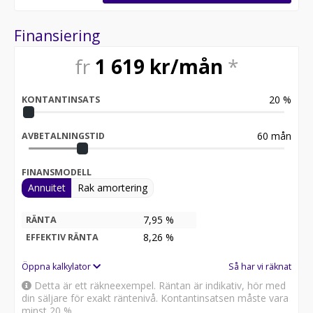
Välkommen till Haninge Bilpark denna bil står på vår
NYA anläggning på Söderbymalmsvägen 2A, 13644
Finansiering
Handen.
Här står ALLA BILAR INOMHUS.
fr
1 619
kr/mån
*
20
%
KONTANTINSATS
60
mån
AVBETALNINGSTID
FINANSMODELL
Annuitet
Rak amortering
7,95 %
RÄNTA
8,26
%
EFFEKTIV RÄNTA
Öppna kalkylator
Så har vi räknat
Detta är ett räkneexempel. Räntan är indikativ, hör med
din säljare för exakt räntenivå. Kontantinsatsen måste vara
minst 20 %.