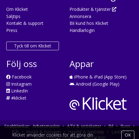
Om Klicket
Produkter & tjänster
Säljtips
Annonsera
Kontakt & support
Bli kund hos Klicket
Press
Handlarlogin
Tyck till om Klicket
Följ oss
Appar
Facebook
iPhone & iPad (App Store)
Instagram
Android (Google Play)
LinkedIn
#klicket
Snabblänkar:
Arbetsmaskin
•
ATV & snöskoter
•
Bil
•
Buss
•
Båt
•
Husbil & husvagn
•
Hästbil & hästsläp
•
Lastbil
•
Klicket använder cookies för att göra din
OK
Motorcykel & moped
•
Släpfordon