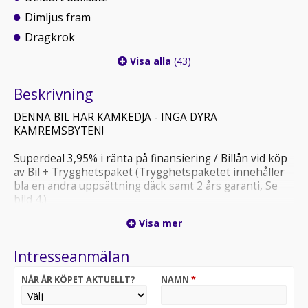
Dimljus fram
Dragkrok
Visa alla
(43)
Beskrivning
DENNA BIL HAR KAMKEDJA - INGA DYRA
KAMREMSBYTEN!
Superdeal 3,95% i ränta på finansiering / Billån vid köp
av Bil + Trygghetspaket (Trygghetspaketet innehåller
bla en andra uppsättning däck samt 2 års garanti, Se
bild 4.)
Kan ej kombineras med andra erbjudanden.
Visa mer
Så vänta inte med att fynda just din nya bil, med ca 180
Intresseanmälan
bilar i lager fördelat på 2 anläggningar (Haninge &
Göteborg) har vi garanterat en bil som passar dina
NÄR ÄR KÖPET AKTUELLT?
NAMN
*
behov!