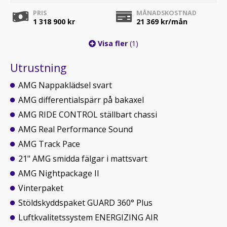
PRIS
MÅNADSKOSTNAD
1 318 900 kr
21 369
kr/mån
Visa fler
(1)
Utrustning
AMG Nappaklädsel svart
AMG differentialspärr på bakaxel
AMG RIDE CONTROL ställbart chassi
AMG Real Performance Sound
AMG Track Pace
21" AMG smidda fälgar i mattsvart
AMG Nightpackage II
Vinterpaket
Stöldskyddspaket GUARD 360° Plus
Luftkvalitetssystem ENERGIZING AIR