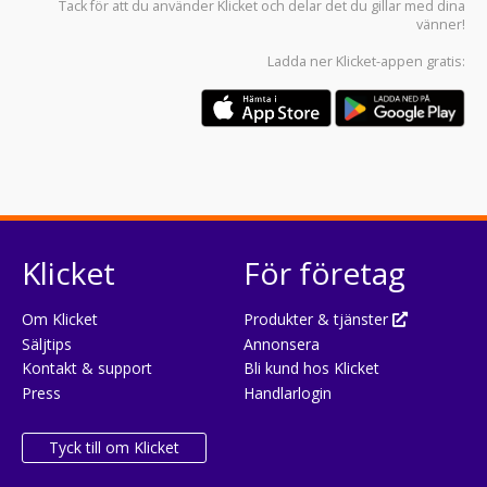
Tack för att du använder
Klicket
och delar det du gillar med dina
vänner!
Ladda ner
Klicket-appen
gratis:
Klicket
För företag
Om Klicket
Produkter & tjänster
Säljtips
Annonsera
Kontakt & support
Bli kund hos Klicket
Press
Handlarlogin
Tyck till om Klicket