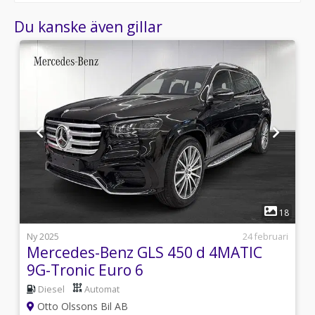
Du kanske även gillar
1
1
18
3
Ny 2025
24 februari
Mercedes-Benz GLS 450 d 4MATIC
9G-Tronic Euro 6
Diesel
Automat
Otto Olssons Bil AB