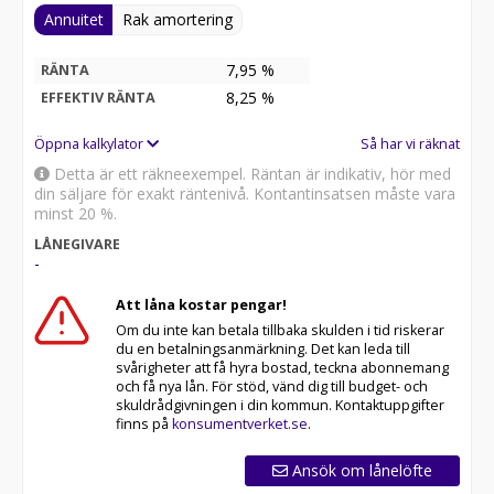
Annuitet
Rak amortering
7,95 %
RÄNTA
8,25
%
EFFEKTIV RÄNTA
Öppna kalkylator
Så har vi räknat
Detta är ett räkneexempel. Räntan är indikativ, hör med
din säljare för exakt räntenivå. Kontantinsatsen måste vara
minst 20 %.
LÅNEGIVARE
-
Att låna kostar pengar!
Om du inte kan betala tillbaka skulden i tid riskerar
du en betalningsanmärkning. Det kan leda till
svårigheter att få hyra bostad, teckna abonnemang
och få nya lån. För stöd, vänd dig till budget- och
skuldrådgivningen i din kommun. Kontaktuppgifter
finns på
konsumentverket.se
.
Ansök om lånelöfte