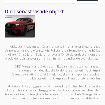
Dina senast visade objekt
Klicket tar inget ansvar för annonsens innehåll eller tillgänglighet.
Annonsen kan vara ofullständig. Fullständig information kan erhållas
direkt från säljaren. Säljaren ansvarar för att de endast annonsera
produkter och tjänster som är i enlighet med gällande svenska lagar.
OBS! V-reg.nr är ej äkta reg.nr. Ett påhittat V-reg.nr kan anges i
annonsen om det aktuella fordonet saknar ett riktigt reg.nr
(exempelvis att fordonet är helt nytt eller har importerats och ej
tilldelats ett riktigt reg.nr av Transportstyrelsen än).
Klicket.se
: Enkel, trygg och användarvänlig söktjänst för dig som ska
köpa och sälja
nya och begagnade bilar
,
båtar
,
husvagnar
,
husbilar
,
transportbilar
,
motorcyklar
eller andra fordon från hela Sverige. Hitta
bäst priser. Upplev våra smarta sökfunktioner med snabba filter.