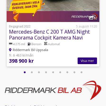
cockpit,Backkamera,Navigation,Ambient
belysning,Burmester Ljudsystem,Döda Vinkel
Varnare,Multibeam Led-
1
Strålkastare,Parkeringssensorer
6
92
fram/bak,Sportstolar,Skinn/Alcantaraklädsel,Elstolar
med minne fram,Elektrisk
5
Begagnad 2022
5 augusti 11:20
bagagelucka,Multifunktionsratt,Farthållare,Soltak/glasta
Mercedes-Benz C 200 T AMG Night
Bromsok,Röda Säkerhetsbälten,12V-uttag,Airbag
Panorama Cockpit Kamera Navi
förare,Färddator,Fjärrstyrt centrallås,Svensksåld,AC
4 275 mil
Bensin
Automat
och klimatanläggning,AC,Apple
CarPlay,Delskinn,Parkeringssensorer
Riddermark Bil Uppsala
bak,Parkeringssensorer
fr. 6 463 kr/mån
fram,Aircondition,Bluetooth,Parkeringssensor bak
398 900 kr
Visa mer