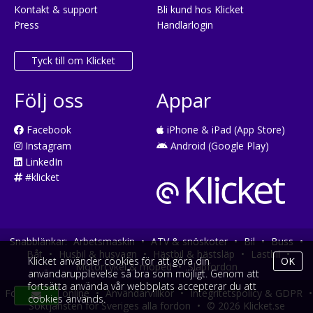
Kontakt & support
Bli kund hos Klicket
Press
Handlarlogin
Tyck till om Klicket
Följ oss
Appar
Facebook
iPhone & iPad (App Store)
Instagram
Android (Google Play)
LinkedIn
#klicket
Snabblänkar:
Arbetsmaskin
•
ATV & snöskoter
•
Bil
•
Buss
•
Båt
•
Husbil & husvagn
•
Hästbil & hästsläp
•
Lastbil
•
Klicket använder cookies för att göra din
OK
Motorcykel & moped
•
Släpfordon
användarupplevelse så bra som möjligt. Genom att
fortsätta använda vår webbplats accepterar du att
Fordonsköp online
•
Användarvillkor
•
Integritetspolicy & GDPR
•
cookies används.
Söktjänsten för Sveriges alla fordon
•
© 2026 Klicket.se