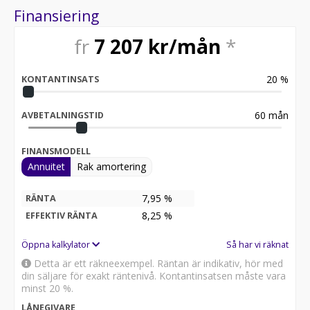
Servicehistorik:
Finansiering
2020-12-04 - 2014 mil
2021-08-03 - 3987 mil
fr
7 207
kr/mån
*
2022-03-18 - 5813 mil
2022-11-25 - 7753 mil
2024-01-15 - 9340 mil
20
%
KONTANTINSATS
2025-04-09 - 10938 mil
2026-02-26 - 10965 mil
60
mån
AVBETALNINGSTID
Därför ska du välja Riddermark Bil:
* Störst i Sverige på begagnade bilar
FINANSMODELL
* Erbjuder hemleverans i hela Sverige
Annuitet
Rak amortering
* 14 dagars helförsäkring via Folksam
* Över 10 tusen omdömen på Trustpilot
* Våra bilar är testade på över 100 punkter
7,95 %
RÄNTA
* Kvalitetssäkrade bilar
8,25
%
EFFEKTIV RÄNTA
Besök
Öppna kalkylator
Så har vi räknat
för att:
Detta är ett räkneexempel. Räntan är indikativ, hör med
• Se närbilder och film på bilen
din säljare för exakt räntenivå. Kontantinsatsen måste vara
• Reservera bilen direkt online
minst 20 %.
• Få mer info om utrustning och tillval
LÅNEGIVARE