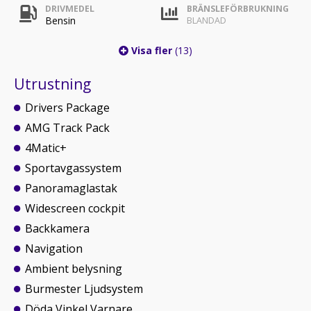
DRIVMEDEL
BRÄNSLEFÖRBRUKNING
Bensin
BLANDAD
Visa fler
(13)
Utrustning
Drivers Package
AMG Track Pack
4Matic+
Sportavgassystem
Panoramaglastak
Widescreen cockpit
Backkamera
Navigation
Ambient belysning
Burmester Ljudsystem
Döda Vinkel Varnare