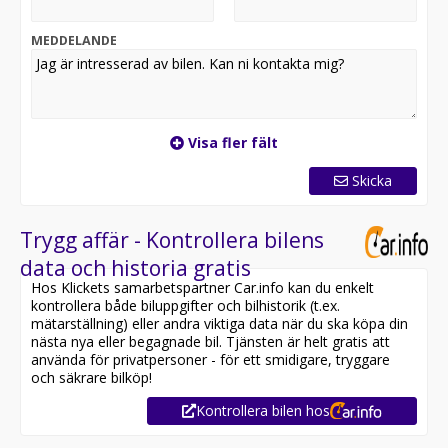
design, panoramatak och ljud från Burmester som
förstärker hela upplevelsen. Mercedes-AMG CLA 45 S
MEDDELANDE
kombinerar rå prestanda, precision och lyx på ett sätt
som gör varje körning till något alldeles speciellt.
Utrustning inkluderar:
- Drivers Package & AMG Track Pack
Visa fler fält
- AMG Sportavgassystem
- Panoramatak
Skicka
- Widescreen Cockpit
- Burmester Ljudsystem
- Backkamera
Trygg affär - Kontrollera bilens
- Navigation
data och historia gratis
- Skinn/Alcantara
Hos Klickets samarbetspartner Car.info kan du enkelt
- Keyless
kontrollera både biluppgifter och bilhistorik (t.ex.
- Elstolar med minne fram
mätarställning) eller andra viktiga data när du ska köpa din
nästa nya eller begagnade bil. Tjänsten är helt gratis att
Övrig information om bilen:
använda för privatpersoner - för ett smidigare, tryggare
Besiktad till och med 2027-05-31
och säkrare bilköp!
Vid blandad körning är förbrukning endast 0.84l/mil
Kontrollera bilen hos
Möjlighet till 12-60 månaders garanti