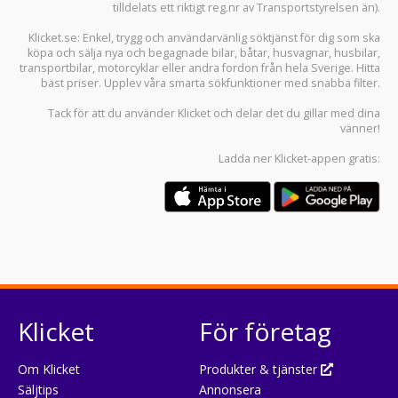
tilldelats ett riktigt reg.nr av Transportstyrelsen än).
Klicket.se
: Enkel, trygg och användarvänlig söktjänst för dig som ska
köpa och sälja
nya och begagnade bilar
,
båtar
,
husvagnar
,
husbilar
,
transportbilar
,
motorcyklar
eller andra fordon från hela Sverige. Hitta
bäst priser. Upplev våra smarta sökfunktioner med snabba filter.
Tack för att du använder
Klicket
och delar det du gillar med dina
vänner!
Ladda ner
Klicket-appen
gratis:
Klicket
För företag
Om Klicket
Produkter & tjänster
Säljtips
Annonsera