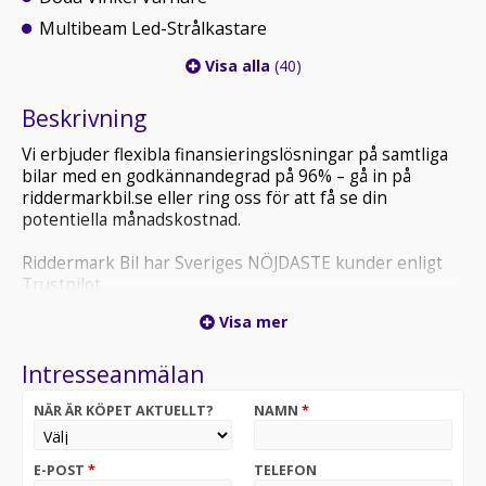
Multibeam Led-Strålkastare
Visa alla
(40)
Beskrivning
Vi erbjuder flexibla finansieringslösningar på samtliga
bilar med en godkännandegrad på 96% – gå in på
riddermarkbil.se eller ring oss för att få se din
potentiella månadskostnad.
Riddermark Bil har Sveriges NÖJDASTE kunder enligt
Trustpilot
*MGP41Y* *Vi tar emot alla inbyten och erbjuder
Visa mer
hemleverans i hela Sverige!*
Intresseanmälan
Varmt välkommen till Riddermark Bil Uppsala! Har du
frågor eller vill veta mer? Ring 018-470 74 00 så hjälper
NÄR ÄR KÖPET AKTUELLT?
NAMN
*
våra kunniga och engagerade säljare dig att hitta rätt bil
och den bästa lösningen för just dina behov.
E-POST
*
TELEFON
En extremt kraftfull och exklusiv AMG med aggressiv