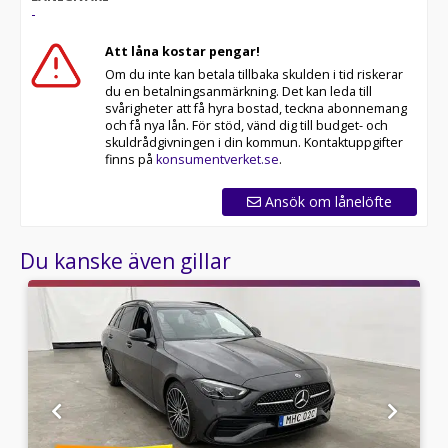
-
RIDDERMARK BIL TRYGGHETSPAKET:
Skydda din bil med vårt trygghetspaket. Välj mellan 12-
Att låna kostar pengar!
60 månaders garanti och komplettera med extra
Om du inte kan betala tillbaka skulden i tid riskerar
hjuluppsättningar till bra priser. Gör ditt bilköp tryggt
du en betalningsanmärkning. Det kan leda till
och enkelt hos oss.
svårigheter att få hyra bostad, teckna abonnemang
och få nya lån. För stöd, vänd dig till budget- och
Med korta lagertider försvinner våra bilar snabbt! Ring
skuldrådgivningen i din kommun. Kontaktuppgifter
oss idag för att reservera din bil: 018-470 74 00. Vi
finns på
konsumentverket.se
.
erbjuder även skräddarsydd finansiering och 14 dagars
fri försäkring från Folksam.
Ansök om lånelöfte
Se hur vi genomför våra tester här:
Du kanske även gillar
Telefontider:
Besökstider i butik:
Välkomna!
Utrustning/Tillbehör:
Drivers Package,AMG Track
Pack,4Matic+,Sportavgassystem,Panoramaglastak,Widesc