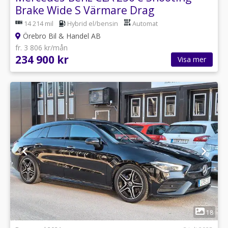
Brake Wide S Värmare Drag
14 214 mil
Hybrid el/bensin
Automat
Örebro Bil & Handel AB
fr. 3 806 kr/mån
234 900 kr
Visa mer
1
18