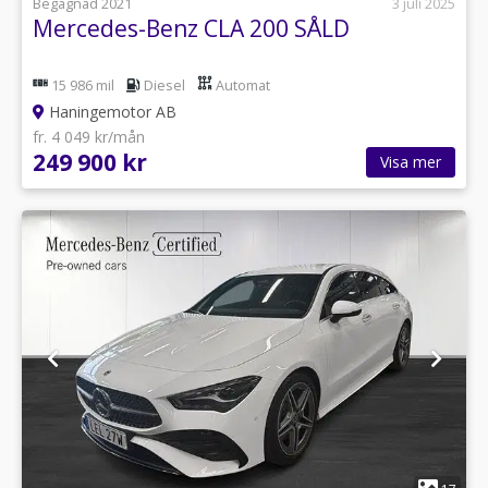
Begagnad 2021
3 juli 2025
Mercedes-Benz CLA 200 SÅLD
15 986 mil
Diesel
Automat
Haningemotor AB
fr. 4 049 kr/mån
249 900 kr
Visa mer
1