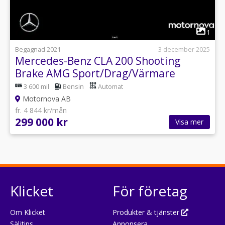
1
Begagnad 2021
3 december 2025
Mercedes-Benz CLA 200 Shooting
Brake AMG Sport/Drag/Värmare
3 600 mil
Bensin
Automat
Motornova AB
fr. 4 844 kr/mån
299 000 kr
Visa mer
Klicket
För företag
Om Klicket
Produkter & tjänster
Säljtips
Annonsera