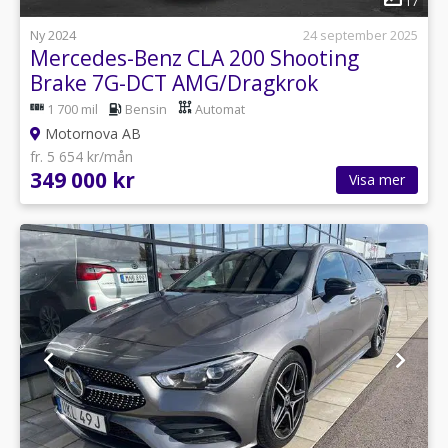
17
Ny 2024
24 september 2025
Mercedes-Benz CLA 200 Shooting
Brake 7G-DCT AMG/Dragkrok
1 700 mil
Bensin
Automat
Motornova AB
fr. 5 654 kr/mån
349 000 kr
Visa mer