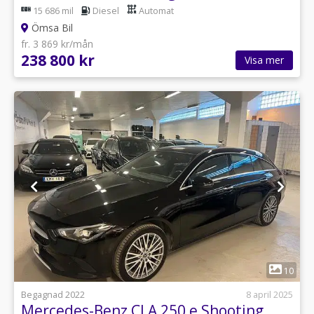
15 686 mil
Diesel
Automat
Ömsa Bil
fr. 3 869 kr/mån
238 800 kr
Visa mer
1
10
Begagnad 2022
8 april 2025
Mercedes-Benz CLA 250 e Shooting