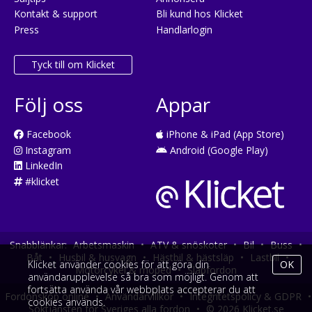
Kontakt & support
Bli kund hos Klicket
Press
Handlarlogin
Tyck till om Klicket
Följ oss
Appar
Facebook
iPhone & iPad (App Store)
Instagram
Android (Google Play)
LinkedIn
#klicket
Snabblänkar:
Arbetsmaskin
•
ATV & snöskoter
•
Bil
•
Buss
•
Båt
•
Husbil & husvagn
•
Hästbil & hästsläp
•
Lastbil
•
Klicket använder cookies för att göra din
OK
Motorcykel & moped
•
Släpfordon
användarupplevelse så bra som möjligt. Genom att
fortsätta använda vår webbplats accepterar du att
Fordonsköp online
•
Användarvillkor
•
Integritetspolicy & GDPR
•
cookies används.
Söktjänsten för Sveriges alla fordon
•
© 2026 Klicket.se