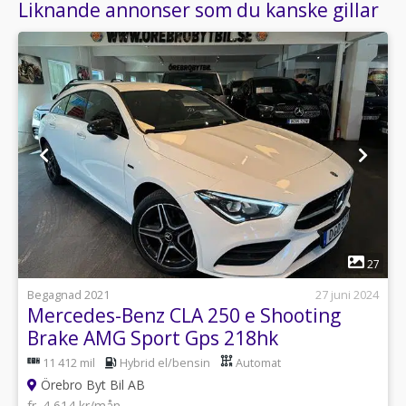
Liknande annonser som du kanske gillar
1
27
Begagnad 2021
27 juni 2024
Mercedes-Benz CLA 250 e Shooting
Brake AMG Sport Gps 218hk
11 412 mil
Hybrid el/bensin
Automat
Örebro Byt Bil AB
fr. 4 614 kr/mån