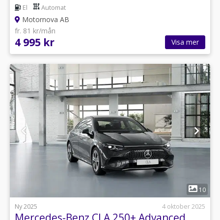
El
Automat
Motornova AB
fr. 81 kr/mån
4 995 kr
Visa mer
1
10
Ny 2025
4 oktober 2025
Mercedes-Benz CLA 250+ Advanced