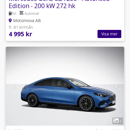
Edition - 200 kW 272 hk
El
Automat
Motornova AB
fr. 81 kr/mån
4 995 kr
Visa mer
1
2