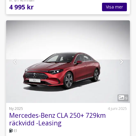
4 995 kr
Visa mer
1
9
Ny 2025
4 juni 2025
Mercedes-Benz CLA 250+ 729km
räckvidd -Leasing
El