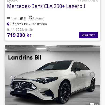
Ny 2025
7 oktober 2025
Mercedes-Benz CLA 250+ Lagerbil
1 mil
El
Automat
Råbergs Bil - Karlskrona
fr. 11 652 kr/mån
719 200 kr
Visa mer
1