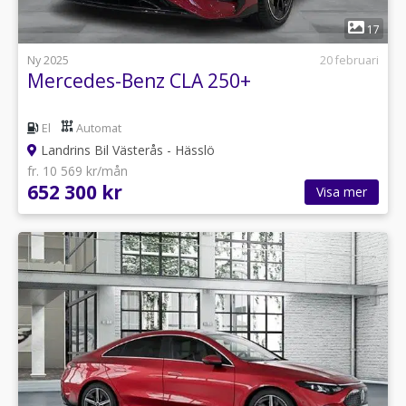
1
17
Ny 2025
20 februari
Mercedes-Benz CLA 250+
El
Automat
Landrins Bil Västerås - Hässlö
fr. 10 569 kr/mån
652 300 kr
Visa mer