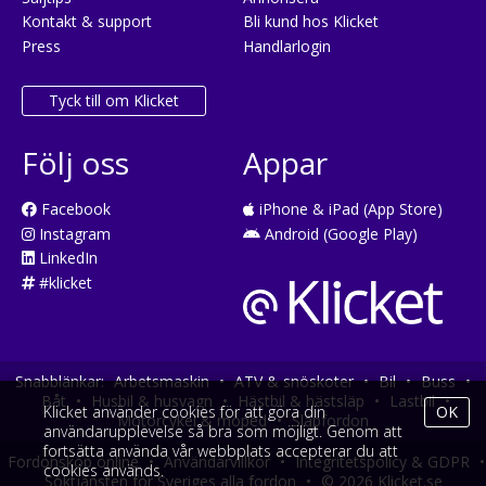
Kontakt & support
Bli kund hos Klicket
Press
Handlarlogin
Tyck till om Klicket
Följ oss
Appar
Facebook
iPhone & iPad (App Store)
Instagram
Android (Google Play)
LinkedIn
#klicket
Snabblänkar:
Arbetsmaskin
•
ATV & snöskoter
•
Bil
•
Buss
•
Båt
•
Husbil & husvagn
•
Hästbil & hästsläp
•
Lastbil
•
Klicket använder cookies för att göra din
OK
Motorcykel & moped
•
Släpfordon
användarupplevelse så bra som möjligt. Genom att
fortsätta använda vår webbplats accepterar du att
Fordonsköp online
•
Användarvillkor
•
Integritetspolicy & GDPR
•
cookies används.
Söktjänsten för Sveriges alla fordon
•
© 2026 Klicket.se