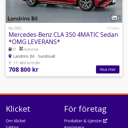
1
Ny 2025
17 mars
Mercedes-Benz CLA 350 4MATIC Sedan
*OMG LEVERANS*
El
Automat
Landrins Bil - Sundsvall
fr. 11 484 kr/mån
708 800 kr
Visa mer
Klicket
För företag
Om Klicket
Produkter & tjänster
Säljtips
Annonsera