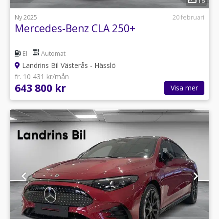
16
Ny 2025
20 februari
Mercedes-Benz CLA 250+
El
Automat
Landrins Bil Västerås - Hässlö
fr. 10 431 kr/mån
643 800 kr
Visa mer